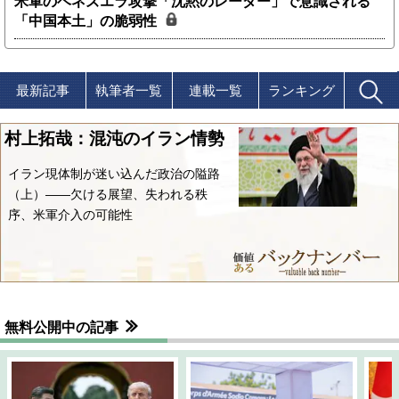
米軍のベネズエラ攻撃「沈黙のレーダー」で意識される
「中国本土」の脆弱性
最新記事
執筆者一覧
連載一覧
ランキング
村上拓哉：混沌のイラン情勢
イラン現体制が迷い込んだ政治の隘路
（上）――欠ける展望、失われる秩
序、米軍介入の可能性
無料公開中の記事