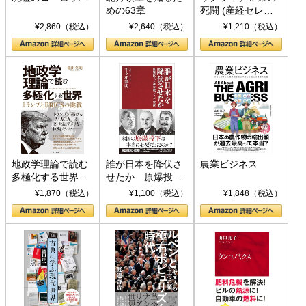
めの63章
死闘 (産経セレク
ト S 039)
¥2,860（税込）
¥2,640（税込）
¥1,210（税込）
地政学理論で読む
誰が日本を降伏さ
農業ビジネス
多極化する世界：
せたか 原爆投
トランプとBRICS
下、ソ連参戦、そ
¥1,870（税込）
¥1,100（税込）
¥1,848（税込）
の挑戦
して聖断 (PHP新
書)