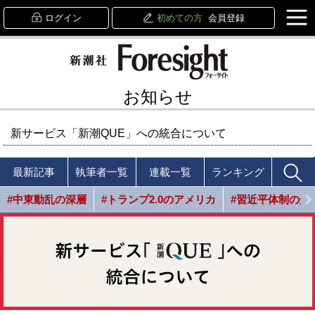
ログイン
初めての方
会員登録
お知らせ
新サービス「新潮QUE」への統合について
最新記事
執筆者一覧
連載一覧
ランキング
#中東動乱の深層
#トランプ2.0のアメリカ
#習近平体制の光