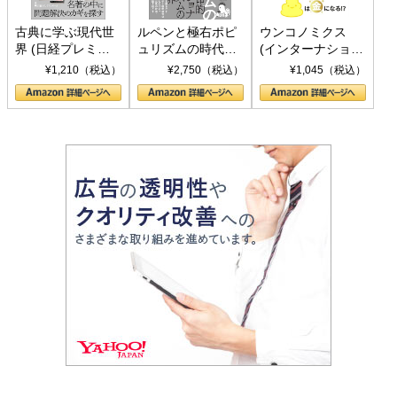
古典に学ぶ現代世
ルペンと極右ポピ
ウンコノミクス
界 (日経プレミア
ュリズムの時代：
(インターナショナ
シリーズ)
〈ヤヌス〉の二つ
ル新書)
¥1,210（税込）
¥2,750（税込）
¥1,045（税込）
の顔