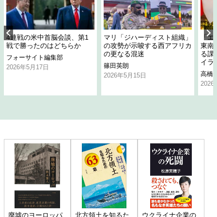
4連戦の米中首脳会談、第1
マリ「ジハーディスト組織」
「エ
戦で勝ったのはどちらか
の攻勢が示唆する西アフリカ
東南
の更なる混迷
る課
フォーサイト編集部
イラ
篠田英朗
2026年5月17日
高橋
2026年5月15日
202
廃墟のヨーロッパ
北方領土を知るた
ウクライナ企業の