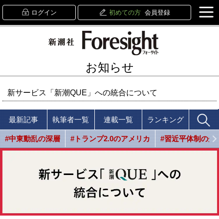
ログイン
初めての方
会員登録
お知らせ
新サービス「新潮QUE」への統合について
最新記事
執筆者一覧
連載一覧
ランキング
#中東動乱の深層
#トランプ2.0のアメリカ
#習近平体制の光