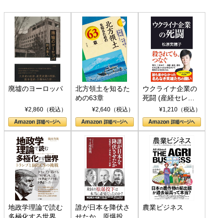
廃墟のヨーロッパ
北方領土を知るた
ウクライナ企業の
めの63章
死闘 (産経セレク
ト S 039)
¥2,860（税込）
¥2,640（税込）
¥1,210（税込）
地政学理論で読む
誰が日本を降伏さ
農業ビジネス
多極化する世界：
せたか 原爆投