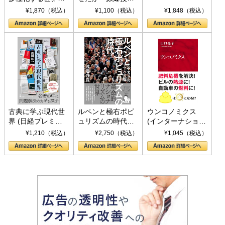
トランプとBRICS
下、ソ連参戦、そ
¥1,870（税込）
¥1,100（税込）
¥1,848（税込）
の挑戦
して聖断 (PHP新
書)
古典に学ぶ現代世
ルペンと極右ポピ
ウンコノミクス
界 (日経プレミア
ュリズムの時代：
(インターナショナ
シリーズ)
〈ヤヌス〉の二つ
ル新書)
¥1,210（税込）
¥2,750（税込）
¥1,045（税込）
の顔