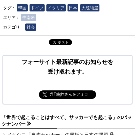
タグ：
韓国
ドイツ
イタリア
日本
大統領選
エリア：
中南米
カテゴリ：
社会
ポスト
フォーサイト最新記事のお知らせを
受け取れます。
@Fsightさんをフォロー
「世界で起こることはすべて、サッカーでも起こる」のバッ
クナンバー
メキシコ「自虐サッカー」の屈折と日本の課題