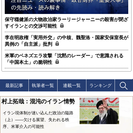
保守穏健派の大物政治家ラーリージャーニーの殺害が閉ざ
すイランとの交渉可能性
李在明政権「実用外交」の中核、魏聖洛・国家安保室長が
異例の「自主派」批判
米軍のベネズエラ攻撃「沈黙のレーダー」で意識される
「中国本土」の脆弱性
最新記事
執筆者一覧
連載一覧
ランキング
村上拓哉：混沌のイラン情勢
イラン現体制が迷い込んだ政治の隘路
（上）――欠ける展望、失われる秩
序、米軍介入の可能性