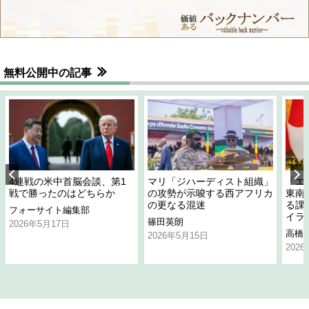
無料公開中の記事
4連戦の米中首脳会談、第1
マリ「ジハーディスト組織」
「エ
戦で勝ったのはどちらか
の攻勢が示唆する西アフリカ
東南
の更なる混迷
る課
フォーサイト編集部
イラ
篠田英朗
2026年5月17日
高橋
2026年5月15日
202