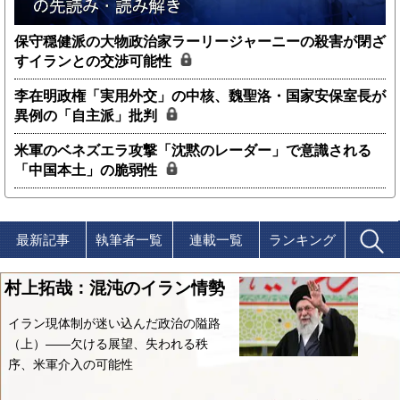
保守穏健派の大物政治家ラーリージャーニーの殺害が閉ざ
すイランとの交渉可能性
李在明政権「実用外交」の中核、魏聖洛・国家安保室長が
異例の「自主派」批判
米軍のベネズエラ攻撃「沈黙のレーダー」で意識される
「中国本土」の脆弱性
最新記事
執筆者一覧
連載一覧
ランキング
村上拓哉：混沌のイラン情勢
イラン現体制が迷い込んだ政治の隘路
（上）――欠ける展望、失われる秩
序、米軍介入の可能性