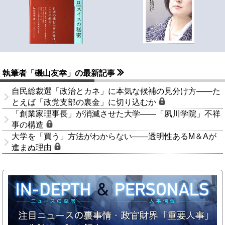
執筆者「磯山友幸」の最新記事
自民総裁選「政治とカネ」に本気な候補の見分け方――た
とえば「政党支部の裏金」に切り込むか
「創業家理事長」が消滅させた大学――「夙川学院」不祥
事の構造
大学を「買う」方法がわからない――透明性あるM＆Aが
進まぬ理由