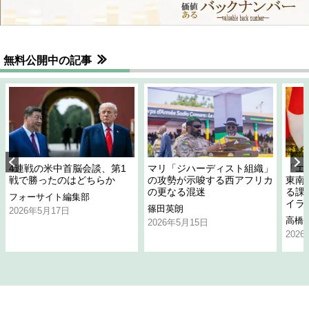
無料公開中の記事
4連戦の米中首脳会談、第1
マリ「ジハーディスト組織」
「エ
戦で勝ったのはどちらか
の攻勢が示唆する西アフリカ
東南
の更なる混迷
る課
フォーサイト編集部
イラ
篠田英朗
2026年5月17日
高橋
2026年5月15日
202