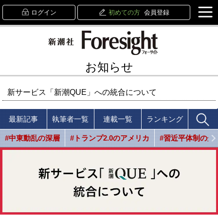
ログイン
初めての方
会員登録
お知らせ
新サービス「新潮QUE」への統合について
最新記事
執筆者一覧
連載一覧
ランキング
#中東動乱の深層
#トランプ2.0のアメリカ
#習近平体制の光