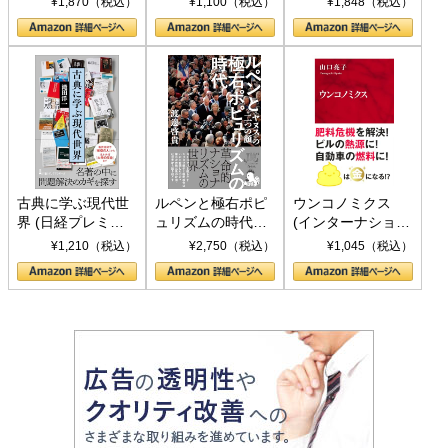
¥1,870（税込）
¥1,100（税込）
¥1,848（税込）
の挑戦
して聖断 (PHP新
書)
古典に学ぶ現代世
ルペンと極右ポピ
ウンコノミクス
界 (日経プレミア
ュリズムの時代：
(インターナショナ
シリーズ)
〈ヤヌス〉の二つ
ル新書)
¥1,210（税込）
¥2,750（税込）
¥1,045（税込）
の顔