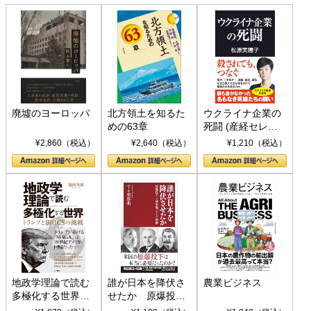
廃墟のヨーロッパ
北方領土を知るた
ウクライナ企業の
めの63章
死闘 (産経セレク
ト S 039)
¥2,860（税込）
¥2,640（税込）
¥1,210（税込）
地政学理論で読む
誰が日本を降伏さ
農業ビジネス
多極化する世界：
せたか 原爆投
トランプとBRICS
下、ソ連参戦、そ