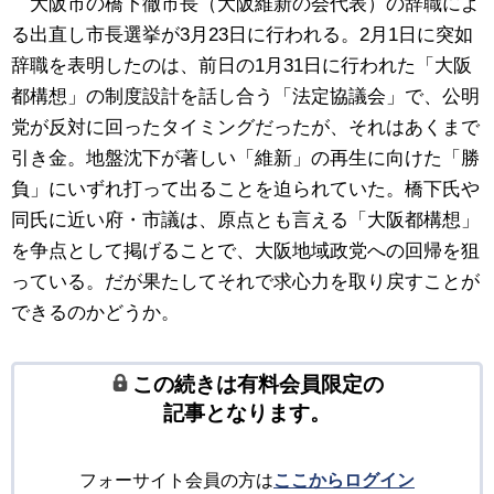
大阪市の橋下徹市長（大阪維新の会代表）の辞職によ
る出直し市長選挙が3月23日に行われる。2月1日に突如
辞職を表明したのは、前日の1月31日に行われた「大阪
都構想」の制度設計を話し合う「法定協議会」で、公明
党が反対に回ったタイミングだったが、それはあくまで
引き金。地盤沈下が著しい「維新」の再生に向けた「勝
負」にいずれ打って出ることを迫られていた。橋下氏や
同氏に近い府・市議は、原点とも言える「大阪都構想」
を争点として掲げることで、大阪地域政党への回帰を狙
っている。だが果たしてそれで求心力を取り戻すことが
できるのかどうか。
この続きは有料会員限定の
記事となります。
フォーサイト会員の方は
ここからログイン