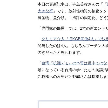
本日の更新記事は、寺島英弥さんの「
『
大きな壁
」です。放射性物質の検査をク
農産物、魚介類。「風評の固定化」どう
「専門家の部屋」では、2本の新エント
「
クリミア介入『旧KGB同僚4人』で決
関与したのは4人。もちろんプーチン大
のぎだったと思われます。
「
台湾『抗議デモ』の本質は反中ではな
動になっている台湾の学生たちの抗議活
九政権への反発だと野嶋さんは指摘しま