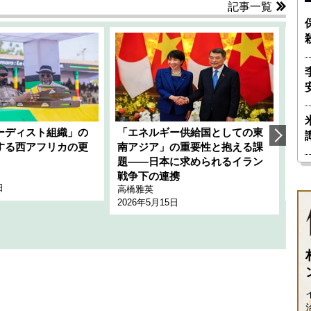
記事一覧
ーディスト組織」の
「エネルギー供給国としての東
韓
する西アフリカの更
南アジア」の重要性と抱える課
1
題――日本に求められるイラン
全
千々
戦争下の連携
日
202
高橋雅英
2026年5月15日