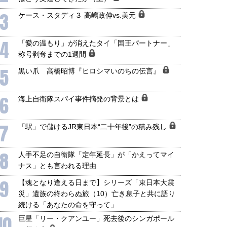
3
ケース・スタディ３ 高嶋政伸vs.美元
4
「愛の温もり」が消えたタイ「国王パートナー」
称号剥奪までの1週間
5
黒い爪 高橋昭博『ヒロシマいのちの伝言』
6
海上自衛隊スパイ事件摘発の背景とは
7
「駅」で儲けるJR東日本“二十年後”の積み残し
8
人手不足の自衛隊「定年延長」が「かえってマイ
ナス」とも言われる理由
9
【魂となり逢える日まで】シリーズ「東日本大震
災」遺族の終わらぬ旅（10）亡き息子と共に語り
続ける「あなたの命を守って」
10
巨星「リー・クアンユー」死去後のシンガポール