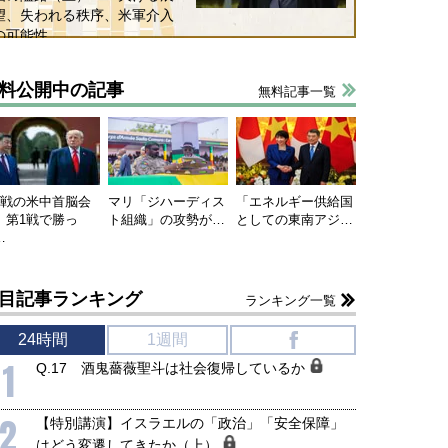
望、失われる秩序、米軍介入
の可能性
料公開中の記事
無料記事一覧
連戦の米中首脳会
マリ「ジハーディス
「エネルギー供給国
、第1戦で勝っ
ト組織」の攻勢が…
としての東南アジ…
…
目記事ランキング
ランキング一覧
24時間
1週間
f
1
Q.17 酒鬼薔薇聖斗は社会復帰しているか
2
【特別講演】イスラエルの「政治」「安全保障」
はどう変遷してきたか（上）