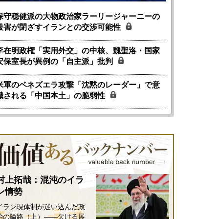
保守穏健派の大物政治家ラーリージャーニーの
殺害が閉ざすイランとの交渉可能性
李在明政権「実用外交」の中核、魏聖洛・国家
安保室長が異例の「自主派」批判
米軍のベネズエラ攻撃「沈黙のレーダー」で意
国にも理解してほしい「極東
ホルムズ海峡危機で加速したエ
識される「中国本土」の脆弱性
905年体制」における日米韓安
ネルギー転換が「中国依存」に
保障協力の意味
行き着くリスク
和泰明
小山堅
6年5月15日
2026年5月14日
村上拓哉：混沌のイラ
ン情勢
イラン現体制が迷い込んだ政
治の隘路（上）――欠ける展