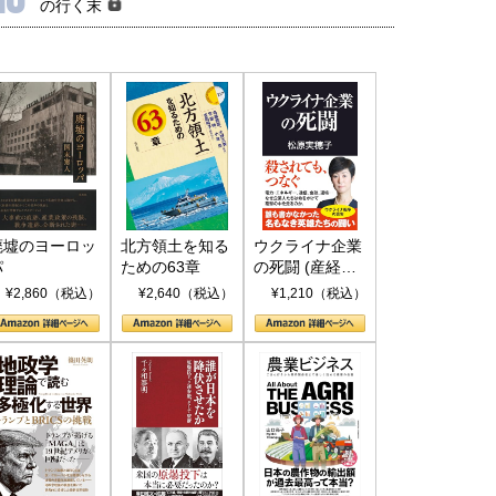
の行く末
廃墟のヨーロッ
北方領土を知る
ウクライナ企業
パ
ための63章
の死闘 (産経セ
レクト S 039)
¥2,860（税込）
¥2,640（税込）
¥1,210（税込）