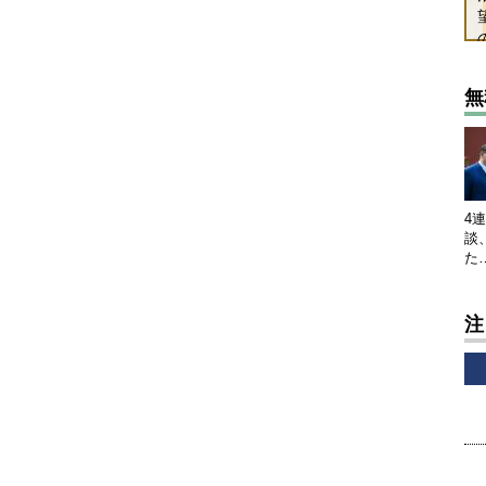
無
4
談
た
注