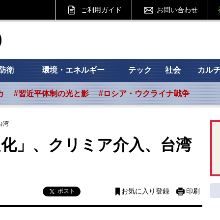
ご利用ガイド
お問い合わせ
ht フォーサイト
防衛
環境・エネルギー
テック
社会
カル
カ
#習近平体制の光と影
#ロシア・ウクライナ戦争
台湾
定化」、クリミア介入、台湾
ポスト
お気に入り登録
印刷