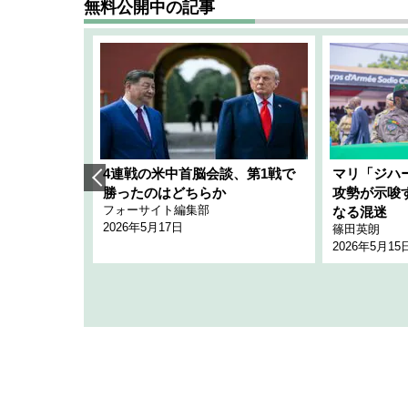
無料公開中の記事
艦隊」構想
4連戦の米中首脳会談、第1戦で
マリ「ジハ
「空白」
勝ったのはどちらか
攻勢が示唆
フォーサイト編集部
のか
なる混迷
2026年5月17日
篠田英朗
2026年5月15