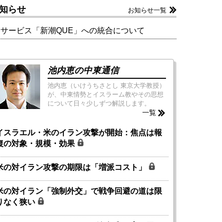
知らせ
お知らせ一覧
新サービス「新潮QUE」への統合について
池内恵の中東通信
池内恵（いけうちさとし 東京大学教授）
が、中東情勢とイスラーム教やその思想
について日々少しずつ解説します。
一覧
イスラエル・米のイラン攻撃が開始：焦点は報
復の対象・規模・効果
米の対イラン攻撃の期限は「増派コスト」
米の対イラン「強制外交」で戦争回避の道は限
りなく狭い