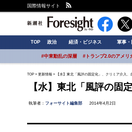
RSS
国際情報サイト
新潮社 Foresig
TOP
政治
経済・ビジネス
軍事・
#中東動乱の深層
#トランプ2.0のアメリ
TOP
>
更新情報
>
【水】東北「風評の固定化」、クリミア介入、
【水】東北「風評の固
執筆者：
フォーサイト編集部
2014年4月2日