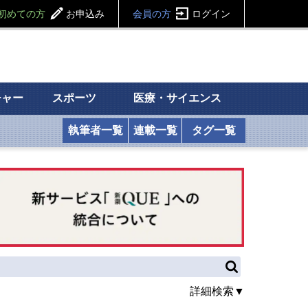
初めての方
お申込み
会員の方
ログイン
チャー
スポーツ
医療・サイエンス
執筆者一覧
連載一覧
タグ一覧
詳細検索▼