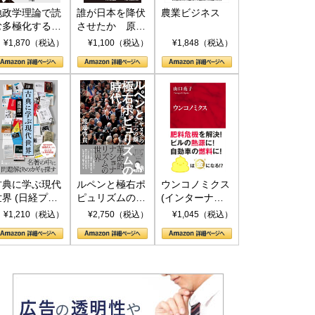
地政学理論で読
誰が日本を降伏
農業ビジネス
む多極化する世
させたか 原爆
界：トランプと
投下、ソ連参
¥1,870（税込）
¥1,100（税込）
¥1,848（税込）
RICSの挑戦
戦、そして聖断
(PHP新書)
古典に学ぶ現代
ルペンと極右ポ
ウンコノミクス
世界 (日経プレ
ピュリズムの時
(インターナシ
ミアシリーズ)
代：〈ヤヌス〉
ョナル新書)
¥1,210（税込）
¥2,750（税込）
¥1,045（税込）
の二つの顔