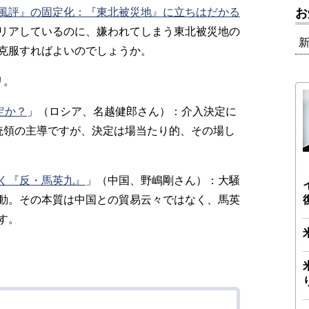
風評』の固定化：『東北被災地』に立ちはだかる
お
リアしているのに、嫌われてしまう東北被災地の
克服すればよいのでしょうか。
リ。
定か？
」（ロシア、名越健郎さん）：介入決定に
統領の主導ですが、決定は場当たり的、その場し
く『反・馬英九』
」（中国、野嶋剛さん）：大騒
動。その本質は中国との貿易云々ではなく、馬英
す。