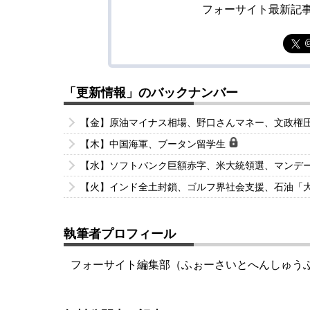
フォーサイト最新記
「更新情報」のバックナンバー
【金】原油マイナス相場、野口さんマネー、文政権
【木】中国海軍、ブータン留学生
【水】ソフトバンク巨額赤字、米大統領選、マンデ
【火】インド全土封鎖、ゴルフ界社会支援、石油「
執筆者プロフィール
フォーサイト編集部（ふぉーさいとへんしゅう