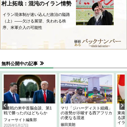
村上拓哉：混沌のイラン情勢
イラン現体制が迷い込んだ政治の隘路
（上）――欠ける展望、失われる秩
序、米軍介入の可能性
無料公開中の記事
4連戦の米中首脳会談、第1
マリ「ジハーディスト組織」
「エ
戦で勝ったのはどちらか
の攻勢が示唆する西アフリカ
東南
の更なる混迷
る課
フォーサイト編集部
イラ
篠田英朗
2026年5月17日