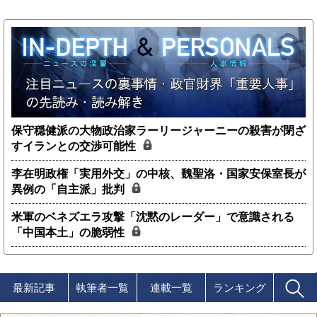
保守穏健派の大物政治家ラーリージャーニーの殺害が閉ざ
すイランとの交渉可能性
李在明政権「実用外交」の中核、魏聖洛・国家安保室長が
異例の「自主派」批判
米軍のベネズエラ攻撃「沈黙のレーダー」で意識される
「中国本土」の脆弱性
最新記事
執筆者一覧
連載一覧
ランキング