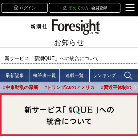
ログイン
初めての方
会員登録
お知らせ
新サービス「新潮QUE」への統合について
最新記事
執筆者一覧
連載一覧
ランキング
#中東動乱の深層
#トランプ2.0のアメリカ
#習近平体制の光