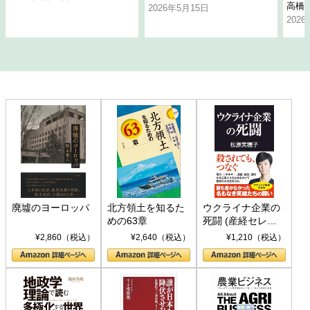
高橋
2026年5月15日
202
廃墟のヨーロッパ
北方領土を知るた
ウクライナ企業の
めの63章
死闘 (産経セレク
ト S 039)
¥2,860（税込）
¥2,640（税込）
¥1,210（税込）