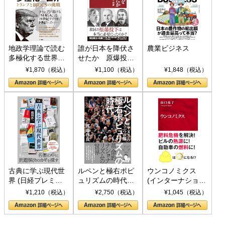
地政学理論で読む
誰が日本を降伏さ
農業ビジネス
多極化する世界：
せたか 原爆投
トランプとBRICS
下、ソ連参戦、そ
¥1,870（税込）
¥1,100（税込）
¥1,848（税込）
の挑戦
して聖断 (PHP新
書)
古典に学ぶ現代世
ルペンと極右ポピ
ウンコノミクス
界 (日経プレミア
ュリズムの時代：
(インターナショナ
シリーズ)
〈ヤヌス〉の二つ
ル新書)
¥1,210（税込）
¥2,750（税込）
¥1,045（税込）
の顔