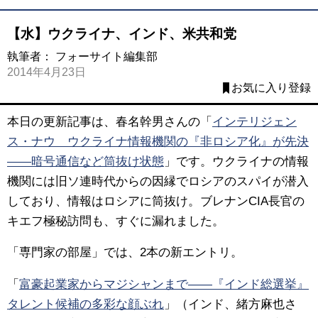
【水】ウクライナ、インド、米共和党
執筆者：
フォーサイト編集部
2014年4月23日
お気に入り登録
本日の更新記事は、春名幹男さんの「
インテリジェン
ス・ナウ ウクライナ情報機関の『非ロシア化』が先決
――暗号通信など筒抜け状態
」です。ウクライナの情報
機関には旧ソ連時代からの因縁でロシアのスパイが潜入
しており、情報はロシアに筒抜け。ブレナンCIA長官の
キエフ極秘訪問も、すぐに漏れました。
「専門家の部屋」では、2本の新エントリ。
「
富豪起業家からマジシャンまで――『インド総選挙』
タレント候補の多彩な顔ぶれ
」（インド、緒方麻也さ