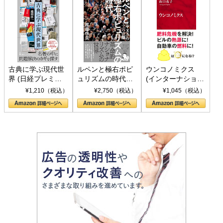
古典に学ぶ現代世
ルペンと極右ポピ
ウンコノミクス
界 (日経プレミア
ュリズムの時代：
(インターナショナ
シリーズ)
〈ヤヌス〉の二つ
ル新書)
¥1,210（税込）
¥2,750（税込）
¥1,045（税込）
の顔