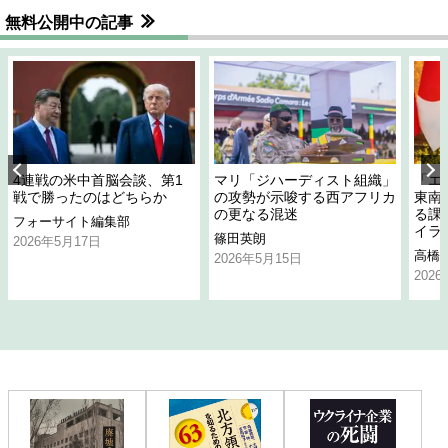
無料公開中の記事
4連戦の米中首脳会談、第1
マリ「ジハーディスト組織」
「エ
戦で勝ったのはどちらか
の攻勢が示唆する西アフリカ
東南
の更なる混迷
る課
フォーサイト編集部
イラ
篠田英朗
2026年5月17日
高橋
2026年5月15日
202