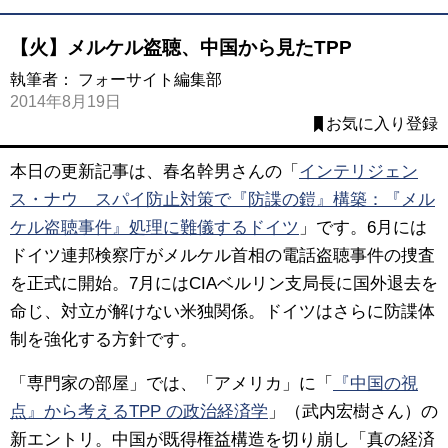
【火】メルケル盗聴、中国から見たTPP
執筆者：
フォーサイト編集部
2014年8月19日
お気に入り登録
本日の更新記事は、春名幹男さんの「
インテリジェン
ス・ナウ スパイ防止対策で『防諜の鎧』構築：『メル
ケル盗聴事件』処理に難儀するドイツ
」です。6月には
ドイツ連邦検察庁がメルケル首相の電話盗聴事件の捜査
を正式に開始。7月にはCIAベルリン支局長に国外退去を
命じ、対立が解けない米独関係。ドイツはさらに防諜体
制を強化する方針です。
「専門家の部屋」では、「アメリカ」に「
『中国の視
点』から考えるTPP の政治経済学
」（武内宏樹さん）の
新エントリ。中国が既得権益構造を切り崩し「真の経済