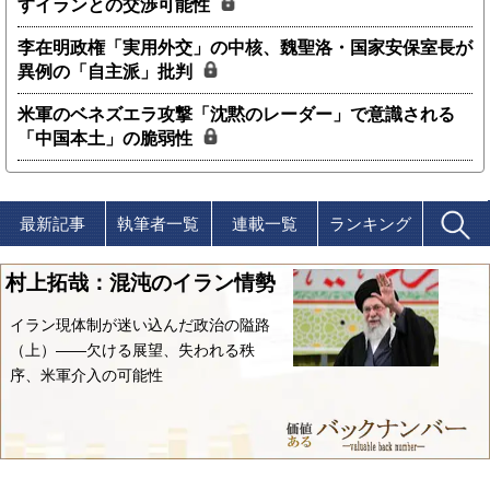
すイランとの交渉可能性
李在明政権「実用外交」の中核、魏聖洛・国家安保室長が
異例の「自主派」批判
米軍のベネズエラ攻撃「沈黙のレーダー」で意識される
「中国本土」の脆弱性
最新記事
執筆者一覧
連載一覧
ランキング
村上拓哉：混沌のイラン情勢
イラン現体制が迷い込んだ政治の隘路
（上）――欠ける展望、失われる秩
序、米軍介入の可能性