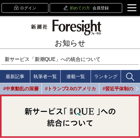
ログイン
初めての方
会員登録
お知らせ
新サービス「新潮QUE」への統合について
最新記事
執筆者一覧
連載一覧
ランキング
#中東動乱の深層
#トランプ2.0のアメリカ
#習近平体制の光