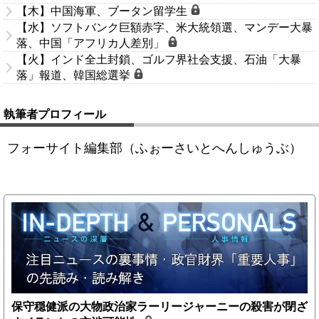
【木】中国海軍、ブータン留学生
【水】ソフトバンク巨額赤字、米大統領選、マンデー大暴
落、中国「アフリカ人差別」
【火】インド全土封鎖、ゴルフ界社会支援、石油「大暴
落」報道、韓国総選挙
執筆者プロフィール
フォーサイト編集部（ふぉーさいとへんしゅうぶ）
保守穏健派の大物政治家ラーリージャーニーの殺害が閉ざ