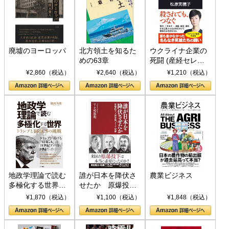
廃墟のヨーロッパ
北方領土を知るた
ウクライナ企業の
めの63章
死闘 (産経セレク
ト S 039)
¥2,860（税込）
¥2,640（税込）
¥1,210（税込）
地政学理論で読む
誰が日本を降伏さ
農業ビジネス
多極化する世界：
せたか 原爆投
トランプとBRICS
下、ソ連参戦、そ
¥1,870（税込）
¥1,100（税込）
¥1,848（税込）
の挑戦
して聖断 (PHP新
書)