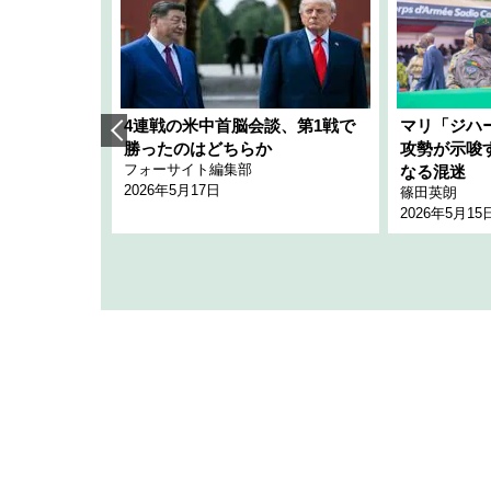
艦隊」構想
4連戦の米中首脳会談、第1戦で
マリ「ジハ
「空白」
勝ったのはどちらか
攻勢が示唆
フォーサイト編集部
のか
なる混迷
2026年5月17日
篠田英朗
2026年5月15