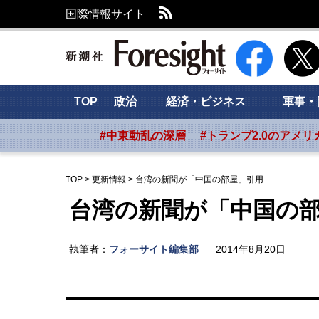
RSS
国際情報サイト
新潮社 Foresig
TOP
政治
経済・ビジネス
軍事・
#中東動乱の深層
#トランプ2.0のアメリ
TOP
>
更新情報
>
台湾の新聞が「中国の部屋」引用
台湾の新聞が「中国の
執筆者：
フォーサイト編集部
2014年8月20日