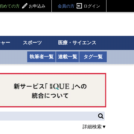
初めての方
お申込み
会員の方
ログイン
チャー
スポーツ
医療・サイエンス
執筆者一覧
連載一覧
タグ一覧
詳細検索▼