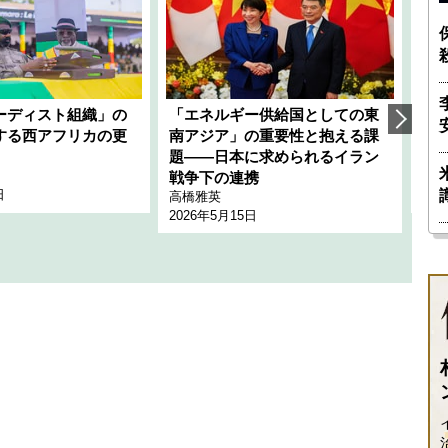
ーディスト組織」の
「エネルギー供給国としての東
韓
する西アフリカの更
南アジア」の重要性と抱える課
1
題――日本に求められるイラン
全
千々
戦争下の連携
日
202
高橋雅英
2026年5月15日