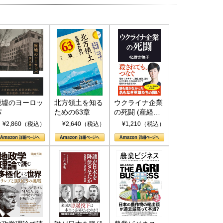
廃墟のヨーロッ
北方領土を知る
ウクライナ企業
パ
ための63章
の死闘 (産経セ
レクト S 039)
¥2,860（税込）
¥2,640（税込）
¥1,210（税込）