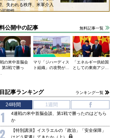
望、失われる秩序、米軍介入
の可能性
料公開中の記事
無料記事一覧
連戦の米中首脳会
マリ「ジハーディス
「エネルギー供給国
、第1戦で勝っ
ト組織」の攻勢が…
としての東南アジ…
…
目記事ランキング
ランキング一覧
24時間
1週間
f
1
4連戦の米中首脳会談、第1戦で勝ったのはどちら
か
2
【特別講演】イスラエルの「政治」「安全保障」
はどう変遷してきたか（上）