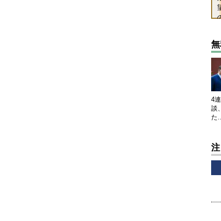
無
4
談
た
注