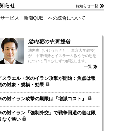
知らせ
お知らせ一覧
新サービス「新潮QUE」への統合について
池内恵の中東通信
池内恵（いけうちさとし 東京大学教授）
が、中東情勢とイスラーム教やその思想
について日々少しずつ解説します。
一覧
イスラエル・米のイラン攻撃が開始：焦点は報
復の対象・規模・効果
米の対イラン攻撃の期限は「増派コスト」
米の対イラン「強制外交」で戦争回避の道は限
りなく狭い