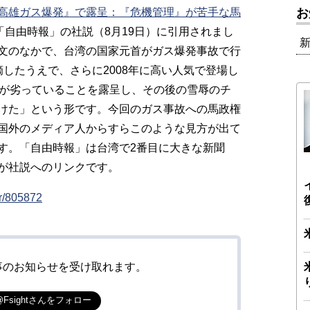
高雄ガス爆発』で露呈：『危機管理』が苦手な馬
お
「自由時報」の社説（8月19日）に引用されまし
文のなかで、台湾の国家元首がガス爆発事故で行
したうえで、さらに2008年に高い人気で登場し
力が劣っていることを露呈し、その後の雪辱のチ
けた」という形です。今回のガス事故への馬政権
国外のメディア人からすらこのような見方が出て
す。「自由時報」は台湾で2番目に大きな新聞
が社説へのリンクです。
er/805872
事のお知らせを受け取れます。
@Fsightさんをフォロー