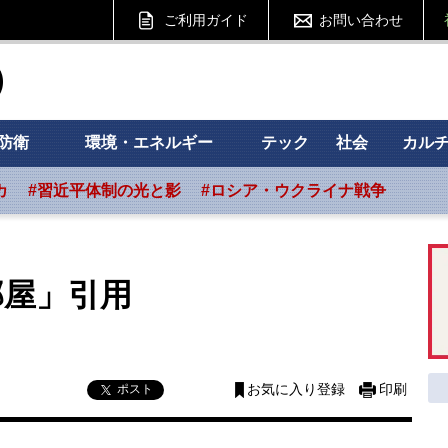
ご利用ガイド
お問い合わせ
ht フォーサイト
防衛
環境・エネルギー
テック
社会
カル
カ
#習近平体制の光と影
#ロシア・ウクライナ戦争
部屋」引用
ポスト
お気に入り登録
印刷