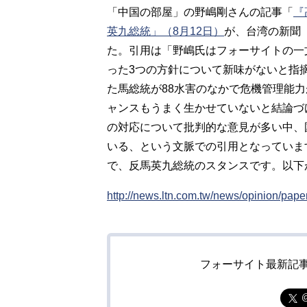
「中国の部屋」の野嶋剛さんの記事「
『
英九総統」（8月12日）
が、台湾の新聞
た。引用は「野嶋氏はフォーサイトの一
った3つの方針について新味がないと指摘
た馬総統が88水害のなかで危機管理能
ャンスもうまく生かせていないと結論づ
の対応について批判的な意見が多い中、
いる、という文脈での引用となっていま
で、反馬英九総統のスタンスです。以下
http://news.ltn.com.tw/news/opinion/pap
フォーサイト最新記