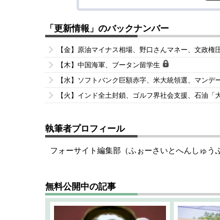
「更新情報」のバックナンバー
【金】原油マイナス相場、野口さんマネー、文政権
【木】中国海軍、ブータン留学生
【水】ソフトバンク巨額赤字、米大統領選、マンデ
【火】インド全土封鎖、ゴルフ界社会支援、石油「
執筆者プロフィール
フォーサイト編集部（ふぉーさいとへんしゅう
無料公開中の記事