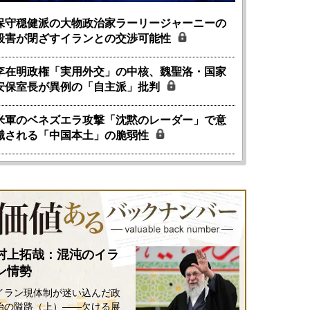
保守穏健派の大物政治家ラーリージャーニーの
殺害が閉ざすイランとの交渉可能性
李在明政権「実用外交」の中核、魏聖洛・国家
国にも理解してほしい「極東
ホルムズ海峡危機で加速したエ
安保室長が異例の「自主派」批判
905年体制」における日米韓安
ネルギー転換が「中国依存」に
保障協力の意味
行き着くリスク
米軍のベネズエラ攻撃「沈黙のレーダー」で意
和泰明
小山堅
6年5月15日
2026年5月14日
識される「中国本土」の脆弱性
村上拓哉：混沌のイラ
ン情勢
イラン現体制が迷い込んだ政
治の隘路（上）――欠ける展