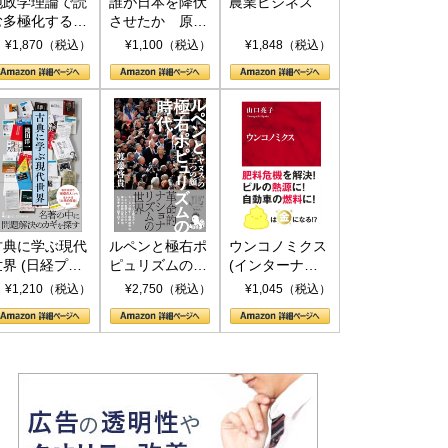
地政学理論で読
誰が日本を降伏
農業ビジネス
む多極化する世
させたか 原爆
界：トランプと
投下、ソ連参
¥1,870（税込）
¥1,100（税込）
¥1,848（税込）
RICSの挑戦
戦、そして聖断
(PHP新書)
古典に学ぶ現代
ルペンと極右ポ
ウンコノミクス
世界 (日経プレ
ピュリズムの時
(インターナシ
ミアシリーズ)
代：〈ヤヌス〉
ョナル新書)
¥1,210（税込）
¥2,750（税込）
¥1,045（税込）
の二つの顔