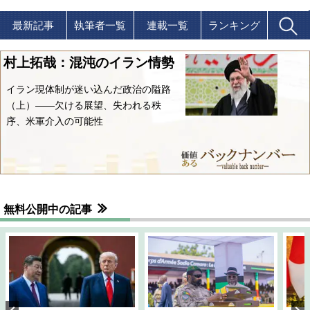
最新記事
執筆者一覧
連載一覧
ランキング
村上拓哉：混沌のイラン情勢
イラン現体制が迷い込んだ政治の隘路
（上）――欠ける展望、失われる秩
序、米軍介入の可能性
無料公開中の記事