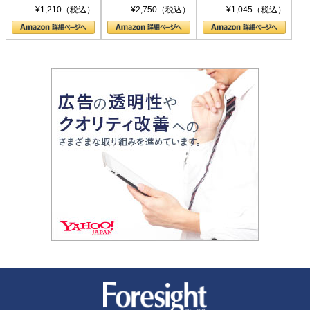
シリーズ)
〈ヤヌス〉の二つ
ル新書)
¥1,210（税込）
¥2,750（税込）
¥1,045（税込）
の顔
新潮社 Foresight