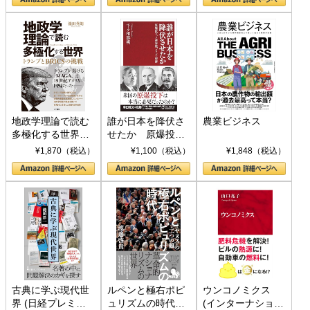
地政学理論で読む
誰が日本を降伏さ
農業ビジネス
多極化する世界：
せたか 原爆投
トランプとBRICS
下、ソ連参戦、そ
¥1,870（税込）
¥1,100（税込）
¥1,848（税込）
の挑戦
して聖断 (PHP新
書)
古典に学ぶ現代世
ルペンと極右ポピ
ウンコノミクス
界 (日経プレミア
ュリズムの時代：
(インターナショナ