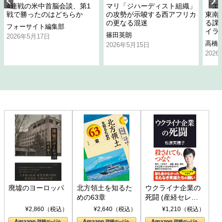
4連戦の米中首脳会談、第1
マリ「ジハーディスト組織」
「エ
戦で勝ったのはどちらか
の攻勢が示唆する西アフリカ
東南
の更なる混迷
る課
フォーサイト編集部
イラ
篠田英朗
2026年5月17日
高橋
2026年5月15日
202
廃墟のヨーロッパ
北方領土を知るた
ウクライナ企業の
めの63章
死闘 (産経セレク
ト S 039)
¥2,860（税込）
¥2,640（税込）
¥1,210（税込）