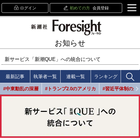
ログイン
初めての方
会員登録
お知らせ
新サービス「新潮QUE」への統合について
最新記事
執筆者一覧
連載一覧
ランキング
#中東動乱の深層
#トランプ2.0のアメリカ
#習近平体制の光