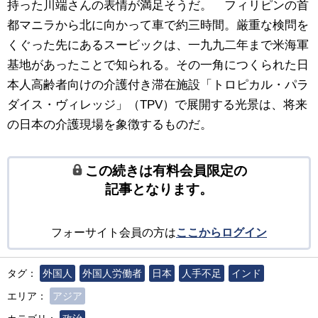
持った川端さんの表情が満足そうだ。 フィリピンの首
都マニラから北に向かって車で約三時間。厳重な検問を
くぐった先にあるスービックは、一九九二年まで米海軍
基地があったことで知られる。その一角につくられた日
本人高齢者向けの介護付き滞在施設「トロピカル・パラ
ダイス・ヴィレッジ」（TPV）で展開する光景は、将来
の日本の介護現場を象徴するものだ。
この続きは有料会員限定の
記事となります。
フォーサイト会員の方は
ここからログイン
タグ：
外国人
外国人労働者
日本
人手不足
インド
エリア：
アジア