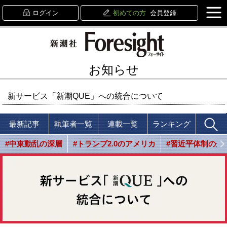
ログイン
初めての方
会員登録
お知らせ
新サービス「新潮QUE」への統合について
最新記事
執筆者一覧
連載一覧
ランキング
#中東動乱の深層
#トランプ2.0のアメリカ
#習近平体制の光