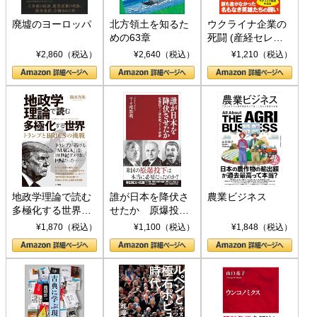
廃墟のヨーロッパ
北方領土を知るた
ウクライナ企業の
めの63章
死闘 (産経セレク
ト S 039)
¥2,860（税込）
¥2,640（税込）
¥1,210（税込）
地政学理論で読む
誰が日本を降伏さ
農業ビジネス
多極化する世界：
せたか 原爆投
トランプとBRICS
下、ソ連参戦、そ
¥1,870（税込）
¥1,100（税込）
¥1,848（税込）
の挑戦
して聖断 (PHP新
書)