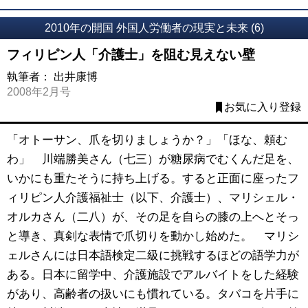
2010年の開国 外国人労働者の現実と未来 (6)
フィリピン人「介護士」を阻む見えない壁
執筆者：
出井康博
2008年2月号
お気に入り登録
「オトーサン、爪を切りましょうか？」「ほな、頼む
わ」 川端勝美さん（七三）が糖尿病でむくんだ足を、
いかにも重たそうに持ち上げる。すると正面に座ったフ
ィリピン人介護福祉士（以下、介護士）、マリシェル・
オルカさん（二八）が、その足を自らの膝の上へとそっ
と導き、真剣な表情で爪切りを動かし始めた。 マリシ
ェルさんには日本語検定二級に挑戦するほどの語学力が
ある。日本に留学中、介護施設でアルバイトをした経験
があり、高齢者の扱いにも慣れている。タバコを片手に