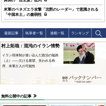
異例の「自主派」批判
米軍のベネズエラ攻撃「沈黙のレーダー」で意識される
「中国本土」の脆弱性
最新記事
執筆者一覧
連載一覧
ランキング
村上拓哉：混沌のイラン情勢
イラン現体制が迷い込んだ政治の隘路
（上）――欠ける展望、失われる秩
序、米軍介入の可能性
無料公開中の記事