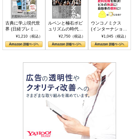
古典に学ぶ現代世
ルペンと極右ポピ
ウンコノミクス
界 (日経プレミア
ュリズムの時代：
(インターナショナ
シリーズ)
〈ヤヌス〉の二つ
ル新書)
¥1,210（税込）
¥2,750（税込）
¥1,045（税込）
の顔