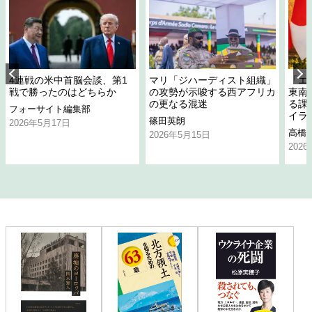
4連戦の米中首脳会談、第1
マリ「ジハーディスト組織」
「エ
戦で勝ったのはどちらか
の攻勢が示唆する西アフリカ
東南
の更なる混迷
る課
フォーサイト編集部
イラ
篠田英朗
2026年5月17日
高橋
2026年5月15日
202