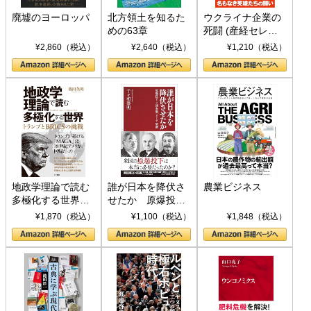
廃墟のヨーロッパ
北方領土を知るた
ウクライナ企業の
めの63章
死闘 (産経セレク
ト S 039)
¥2,860（税込）
¥2,640（税込）
¥1,210（税込）
地政学理論で読む
誰が日本を降伏さ
農業ビジネス
多極化する世界：
せたか 原爆投
トランプとBRICS
下、ソ連参戦、そ
¥1,870（税込）
¥1,100（税込）
¥1,848（税込）
の挑戦
して聖断 (PHP新
書)