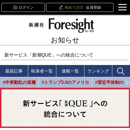
ログイン
初めての方
会員登録
お知らせ
新サービス「新潮QUE」への統合について
最新記事
執筆者一覧
連載一覧
ランキング
#中東動乱の深層
#トランプ2.0のアメリカ
#習近平体制の光