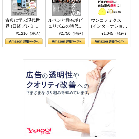
古典に学ぶ現代世
ルペンと極右ポピ
ウンコノミクス
界 (日経プレミア
ュリズムの時代：
(インターナショナ
シリーズ)
〈ヤヌス〉の二つ
ル新書)
¥1,210（税込）
¥2,750（税込）
¥1,045（税込）
の顔