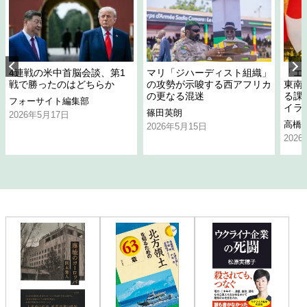
4連戦の米中首脳会談、第1
マリ「ジハーディスト組織」
「エ
戦で勝ったのはどちらか
の攻勢が示唆する西アフリカ
東南
の更なる混迷
る課
フォーサイト編集部
イラ
篠田英朗
2026年5月17日
高橋
2026年5月15日
202