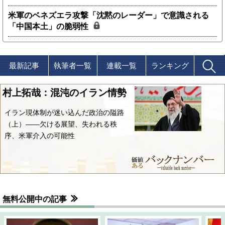
米軍のベネズエラ攻撃「沈黙のレーダー」で意識される
「中国本土」の脆弱性
最新記事
執筆者一覧
連載一覧
ランキング
村上拓哉：混沌のイラン情勢
イラン現体制が迷い込んだ政治の隘路
（上）――欠ける展望、失われる秩
序、米軍介入の可能性
無料公開中の記事