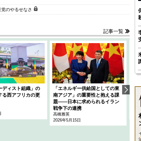
産党のやるせなさ
記事一覧
ーディスト組織」の
「エネルギー供給国としての東
韓
する西アフリカの更
南アジア」の重要性と抱える課
1
題――日本に求められるイラン
全
千々
戦争下の連携
日
202
高橋雅英
2026年5月15日