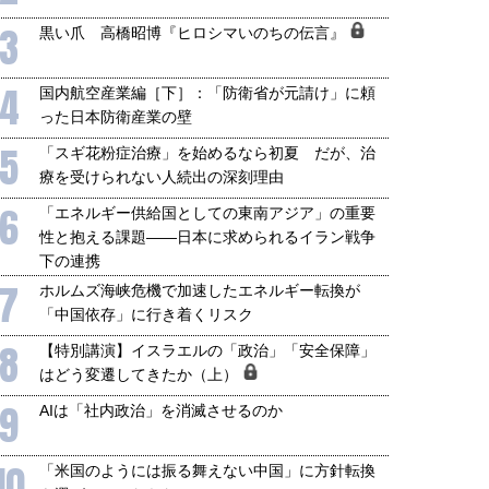
3
黒い爪 高橋昭博『ヒロシマいのちの伝言』
4
国内航空産業編［下］：「防衛省が元請け」に頼
った日本防衛産業の壁
5
「スギ花粉症治療」を始めるなら初夏 だが、治
療を受けられない人続出の深刻理由
6
「エネルギー供給国としての東南アジア」の重要
性と抱える課題――日本に求められるイラン戦争
下の連携
7
ホルムズ海峡危機で加速したエネルギー転換が
「中国依存」に行き着くリスク
8
【特別講演】イスラエルの「政治」「安全保障」
はどう変遷してきたか（上）
9
AIは「社内政治」を消滅させるのか
10
「米国のようには振る舞えない中国」に方針転換