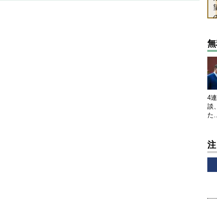
無
4
談
た
注