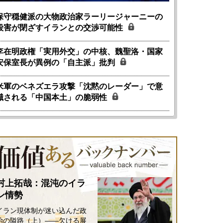
保守穏健派の大物政治家ラーリージャーニーの
殺害が閉ざすイランとの交渉可能性
李在明政権「実用外交」の中核、魏聖洛・国家
安保室長が異例の「自主派」批判
米軍のベネズエラ攻撃「沈黙のレーダー」で意
識される「中国本土」の脆弱性
国にも理解してほしい「極東
ホルムズ海峡危機で加速したエ
905年体制」における日米韓安
ネルギー転換が「中国依存」に
保障協力の意味
行き着くリスク
和泰明
小山堅
6年5月15日
2026年5月14日
村上拓哉：混沌のイラ
ン情勢
イラン現体制が迷い込んだ政
治の隘路（上）――欠ける展