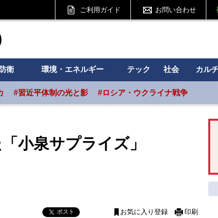
ご利用ガイド
お問い合わせ
ht フォーサイト
防衛
環境・エネルギー
テック
社会
カル
カ
#習近平体制の光と影
#ロシア・ウクライナ戦争
た「小泉サプライズ」
ポスト
お気に入り登録
印刷