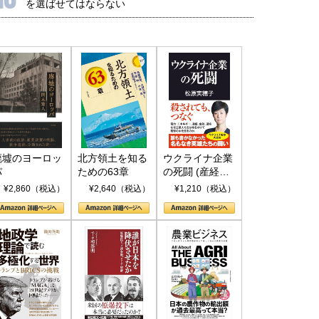
を選ばせてはならない
廃墟のヨーロッ
北方領土を知る
ウクライナ企業
パ
ための63章
の死闘 (産経セ
レクト S 039)
¥2,860（税込）
¥2,640（税込）
¥1,210（税込）