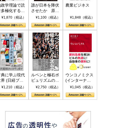
地政学理論で読
誰が日本を降伏
農業ビジネス
む多極化する世
させたか 原爆
界：トランプと
投下、ソ連参
¥1,870（税込）
¥1,100（税込）
¥1,848（税込）
RICSの挑戦
戦、そして聖断
(PHP新書)
古典に学ぶ現代
ルペンと極右ポ
ウンコノミクス
世界 (日経プレ
ピュリズムの時
(インターナシ
ミアシリーズ)
代：〈ヤヌス〉
ョナル新書)
¥1,210（税込）
¥2,750（税込）
¥1,045（税込）
の二つの顔