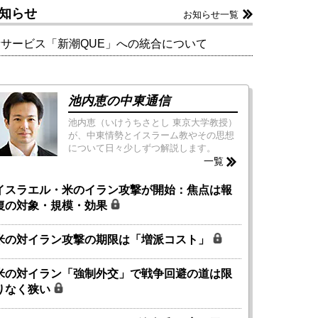
知らせ
お知らせ一覧
新サービス「新潮QUE」への統合について
池内恵の中東通信
池内恵（いけうちさとし 東京大学教授）
が、中東情勢とイスラーム教やその思想
について日々少しずつ解説します。
一覧
イスラエル・米のイラン攻撃が開始：焦点は報
復の対象・規模・効果
米の対イラン攻撃の期限は「増派コスト」
米の対イラン「強制外交」で戦争回避の道は限
りなく狭い