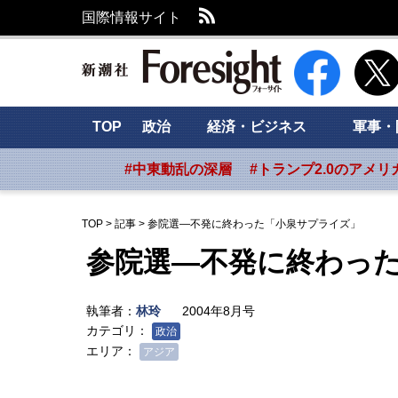
RSS
国際情報サイト
新潮社 Foresig
TOP
政治
経済・ビジネス
軍事・
#中東動乱の深層
#トランプ2.0のアメリ
TOP
>
記事
>
参院選―不発に終わった「小泉サプライズ」
参院選―不発に終わっ
執筆者：
林玲
2004年8月号
カテゴリ：
政治
エリア：
アジア