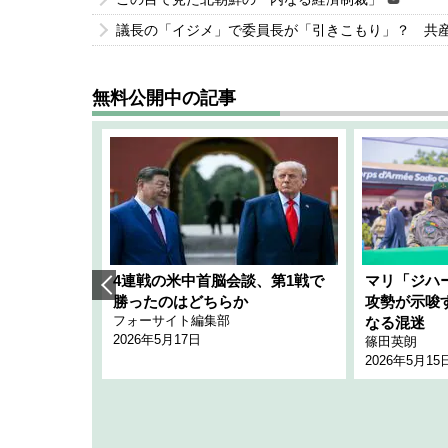
議長の「イジメ」で委員長が「引きこもり」？ 共
無料公開中の記事
艦隊」構想
4連戦の米中首脳会談、第1戦で
マリ「ジハ
「空白」
勝ったのはどちらか
攻勢が示唆
フォーサイト編集部
のか
なる混迷
2026年5月17日
篠田英朗
2026年5月15