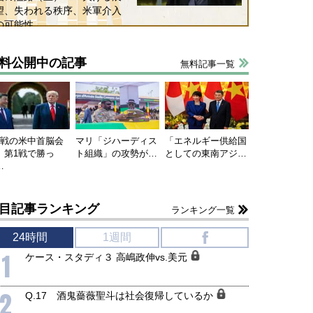
望、失われる秩序、米軍介入
の可能性
料公開中の記事
無料記事一覧
連戦の米中首脳会
マリ「ジハーディス
「エネルギー供給国
、第1戦で勝っ
ト組織」の攻勢が…
としての東南アジ…
…
目記事ランキング
ランキング一覧
24時間
1週間
f
1
ケース・スタディ３ 高嶋政伸vs.美元
2
Q.17 酒鬼薔薇聖斗は社会復帰しているか