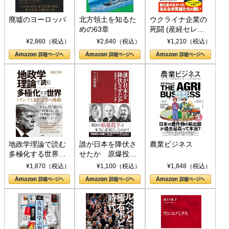
廃墟のヨーロッパ
北方領土を知るた
ウクライナ企業の
めの63章
死闘 (産経セレク
ト S 039)
¥2,860（税込）
¥2,640（税込）
¥1,210（税込）
地政学理論で読む
誰が日本を降伏さ
農業ビジネス
多極化する世界：
せたか 原爆投
トランプとBRICS
下、ソ連参戦、そ
¥1,870（税込）
¥1,100（税込）
¥1,848（税込）
の挑戦
して聖断 (PHP新
書)