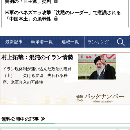
異例の「自主派」批判
米軍のベネズエラ攻撃「沈黙のレーダー」で意識される
「中国本土」の脆弱性
最新記事
執筆者一覧
連載一覧
ランキング
村上拓哉：混沌のイラン情勢
イラン現体制が迷い込んだ政治の隘路
（上）――欠ける展望、失われる秩
序、米軍介入の可能性
無料公開中の記事