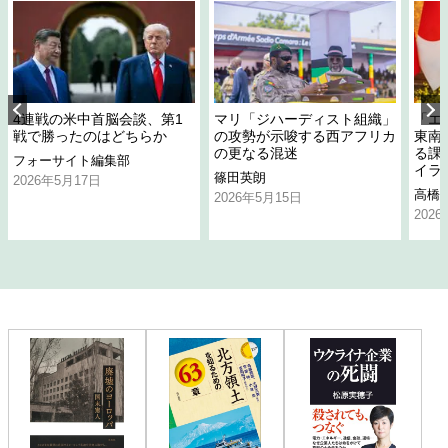
4連戦の米中首脳会談、第1
マリ「ジハーディスト組織」
「エ
戦で勝ったのはどちらか
の攻勢が示唆する西アフリカ
東南
の更なる混迷
る課
フォーサイト編集部
イラ
篠田英朗
2026年5月17日
高橋
2026年5月15日
202