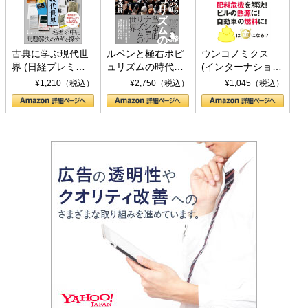
古典に学ぶ現代世
ルペンと極右ポピ
ウンコノミクス
界 (日経プレミア
ュリズムの時代：
(インターナショナ
シリーズ)
〈ヤヌス〉の二つ
ル新書)
¥1,210（税込）
¥2,750（税込）
¥1,045（税込）
の顔