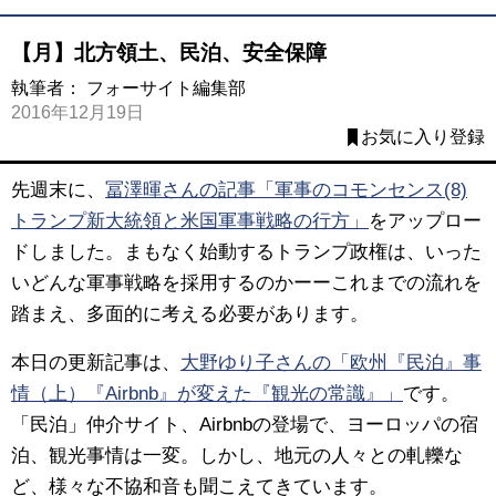
【月】北方領土、民泊、安全保障
執筆者：
フォーサイト編集部
2016年12月19日
お気に入り登録
先週末に、
冨澤暉さんの記事「軍事のコモンセンス(8)
トランプ新大統領と米国軍事戦略の行方」
をアップロー
ドしました。まもなく始動するトランプ政権は、いった
いどんな軍事戦略を採用するのかーーこれまでの流れを
踏まえ、多面的に考える必要があります。
本日の更新記事は、
大野ゆり子さんの「欧州『民泊』事
情（上）『Airbnb』が変えた『観光の常識』」
です。
「民泊」仲介サイト、Airbnbの登場で、ヨーロッパの宿
泊、観光事情は一変。しかし、地元の人々との軋轢な
ど、様々な不協和音も聞こえてきています。