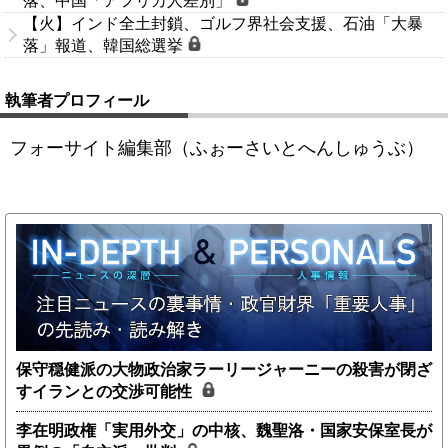
落、中国「アフリカ人差別」
【火】インド全土封鎖、ゴルフ界社会支援、石油「大暴
落」報道、韓国総選挙
執筆者プロフィール
フォーサイト編集部（ふぉーさいとへんしゅうぶ）
保守穏健派の大物政治家ラーリージャーニーの殺害が閉ざ
すイランとの交渉可能性
李在明政権「実用外交」の中核、魏聖洛・国家安保室長が