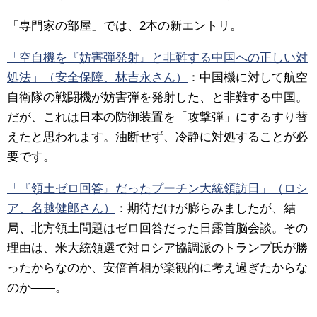
「専門家の部屋」では、2本の新エントリ。
「空自機を『妨害弾発射』と非難する中国への正しい対
処法」（安全保障、林吉永さん）
：中国機に対して航空
自衛隊の戦闘機が妨害弾を発射した、と非難する中国。
だが、これは日本の防御装置を「攻撃弾」にするすり替
えたと思われます。油断せず、冷静に対処することが必
要です。
「『領土ゼロ回答』だったプーチン大統領訪日」（ロシ
ア、名越健郎さん）
：期待だけが膨らみましたが、結
局、北方領土問題はゼロ回答だった日露首脳会談。その
理由は、米大統領選で対ロシア協調派のトランプ氏が勝
ったからなのか、安倍首相が楽観的に考え過ぎたからな
のか――。