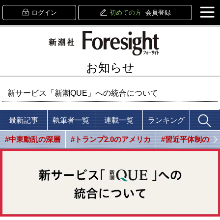
ログイン
初めての方
会員登録
お知らせ
新サービス「新潮QUE」への統合について
最新記事
執筆者一覧
連載一覧
ランキング
#中東動乱の深層
#トランプ2.0のアメリカ
#習近平体制の光