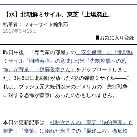
【水】北朝鮮ミサイル、東芝「上場廃止」
執筆者：
フォーサイト編集部
2017年3月15日
お気に入り登録
昨日午後、「専門家の部屋」の
「安全保障」に「北朝鮮
ミサイル『同時着弾』の意味(上)米『先制攻撃への恐
怖』が背景」（伊藤俊幸さん）
をアップロードしまし
た。
3月6日に北朝鮮が放った4発の弾道ミサイル――こ
れは、ブッシュ元大統領以来のアメリカの「先制戦争」
に対する恐怖が背景にあったのかもしれません
。
本日の更新記事は、
杜耕次さんの「東芝『法的整理』も
視野：『奇策』に溺れた米国での『最終工程』徹底検