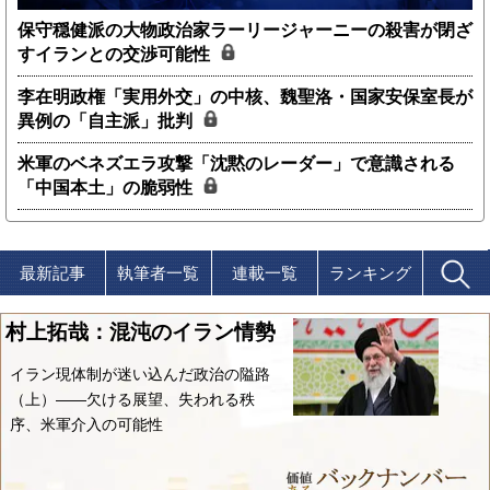
保守穏健派の大物政治家ラーリージャーニーの殺害が閉ざ
すイランとの交渉可能性
李在明政権「実用外交」の中核、魏聖洛・国家安保室長が
異例の「自主派」批判
米軍のベネズエラ攻撃「沈黙のレーダー」で意識される
「中国本土」の脆弱性
最新記事
執筆者一覧
連載一覧
ランキング
村上拓哉：混沌のイラン情勢
イラン現体制が迷い込んだ政治の隘路
（上）――欠ける展望、失われる秩
序、米軍介入の可能性