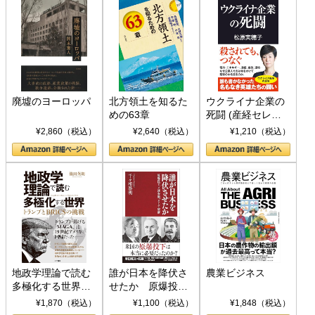
廃墟のヨーロッパ
北方領土を知るた
ウクライナ企業の
めの63章
死闘 (産経セレク
ト S 039)
¥2,860（税込）
¥2,640（税込）
¥1,210（税込）
地政学理論で読む
誰が日本を降伏さ
農業ビジネス
多極化する世界：
せたか 原爆投
トランプとBRICS
下、ソ連参戦、そ
¥1,870（税込）
¥1,100（税込）
¥1,848（税込）
の挑戦
して聖断 (PHP新