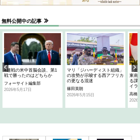
無料公開中の記事
4連戦の米中首脳会談、第1
マリ「ジハーディスト組織」
「エ
戦で勝ったのはどちらか
の攻勢が示唆する西アフリカ
東南
の更なる混迷
る課
フォーサイト編集部
イラ
篠田英朗
2026年5月17日
高橋
2026年5月15日
202