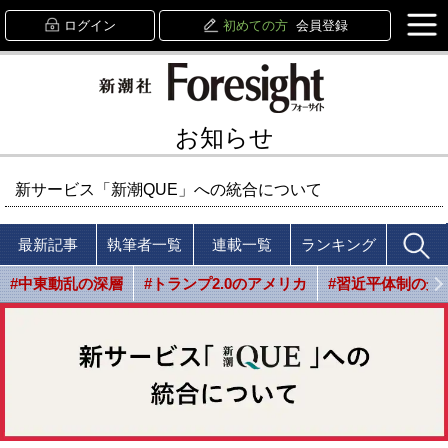
ログイン
初めての方
会員登録
お知らせ
新サービス「新潮QUE」への統合について
最新記事
執筆者一覧
連載一覧
ランキング
#中東動乱の深層
#トランプ2.0のアメリカ
#習近平体制の光