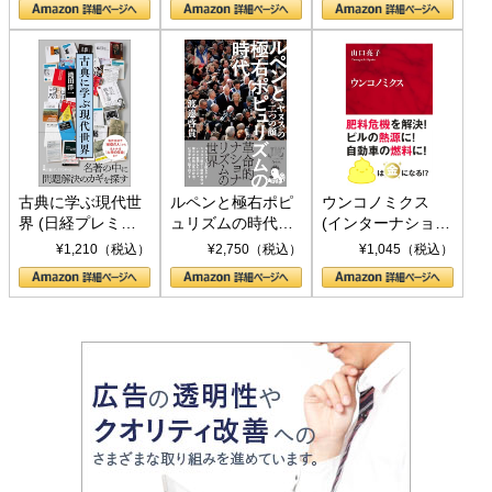
書)
古典に学ぶ現代世
ルペンと極右ポピ
ウンコノミクス
界 (日経プレミア
ュリズムの時代：
(インターナショナ
シリーズ)
〈ヤヌス〉の二つ
ル新書)
¥1,210（税込）
¥2,750（税込）
¥1,045（税込）
の顔