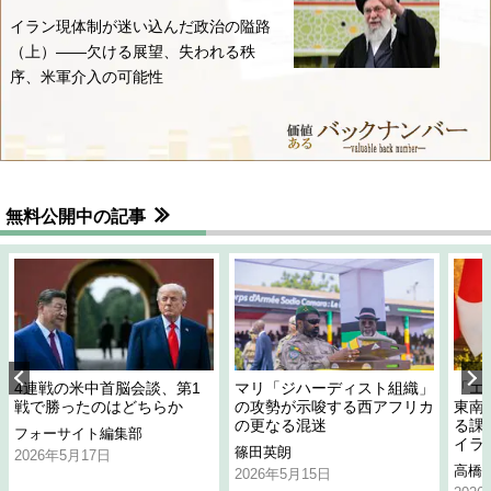
イラン現体制が迷い込んだ政治の隘路
（上）――欠ける展望、失われる秩
序、米軍介入の可能性
無料公開中の記事
4連戦の米中首脳会談、第1
マリ「ジハーディスト組織」
「エ
戦で勝ったのはどちらか
の攻勢が示唆する西アフリカ
東南
の更なる混迷
る課
フォーサイト編集部
イラ
篠田英朗
2026年5月17日
高橋
2026年5月15日