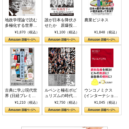
地政学理論で読む
誰が日本を降伏さ
農業ビジネス
多極化する世界：
せたか 原爆投
トランプとBRICS
下、ソ連参戦、そ
¥1,870（税込）
¥1,100（税込）
¥1,848（税込）
の挑戦
して聖断 (PHP新
書)
古典に学ぶ現代世
ルペンと極右ポピ
ウンコノミクス
界 (日経プレミア
ュリズムの時代：
(インターナショナ
シリーズ)
〈ヤヌス〉の二つ
ル新書)
¥1,210（税込）
¥2,750（税込）
¥1,045（税込）
の顔