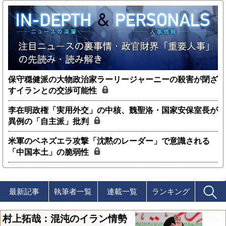
保守穏健派の大物政治家ラーリージャーニーの殺害が閉ざ
すイランとの交渉可能性
李在明政権「実用外交」の中核、魏聖洛・国家安保室長が
異例の「自主派」批判
米軍のベネズエラ攻撃「沈黙のレーダー」で意識される
「中国本土」の脆弱性
最新記事
執筆者一覧
連載一覧
ランキング
村上拓哉：混沌のイラン情勢