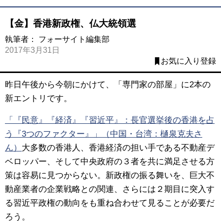
【金】香港新政権、仏大統領選
執筆者：
フォーサイト編集部
2017年3月31日
お気に入り登録
昨日午後から今朝にかけて、「専門家の部屋」に2本の
新エントリです。
「『民意』『経済』『習近平』：長官選挙後の香港を占
う『3つのファクター』」（中国・台湾：樋泉克夫さ
ん）
大多数の香港人、香港経済の担い手である不動産デ
ベロッパー、そして中央政府の３者を共に満足させる方
策は容易に見つからない。新政権の振る舞いを、巨大不
動産業者の企業戦略との関連、さらには２期目に突入す
る習近平政権の動向をも重ね合わせて見ることが必要だ
ろう。