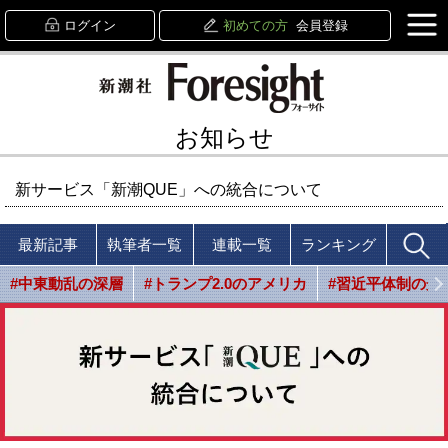
ログイン
初めての方
会員登録
お知らせ
新サービス「新潮QUE」への統合について
最新記事
執筆者一覧
連載一覧
ランキング
#中東動乱の深層
#トランプ2.0のアメリカ
#習近平体制の光