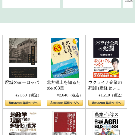
202
廃墟のヨーロッパ
北方領土を知るた
ウクライナ企業の
めの63章
死闘 (産経セレク
ト S 039)
¥2,860（税込）
¥2,640（税込）
¥1,210（税込）