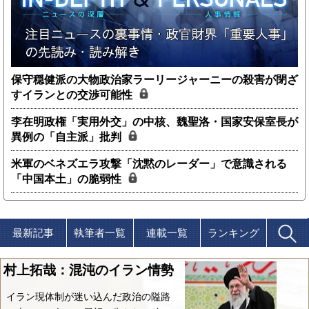
保守穏健派の大物政治家ラーリージャーニーの殺害が閉ざ
すイランとの交渉可能性
李在明政権「実用外交」の中核、魏聖洛・国家安保室長が
異例の「自主派」批判
米軍のベネズエラ攻撃「沈黙のレーダー」で意識される
「中国本土」の脆弱性
最新記事
執筆者一覧
連載一覧
ランキング
村上拓哉：混沌のイラン情勢
イラン現体制が迷い込んだ政治の隘路