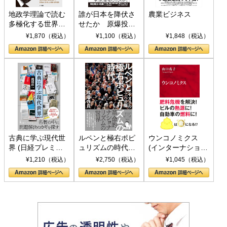
地政学理論で読む
誰が日本を降伏さ
農業ビジネス
多極化する世界：
せたか 原爆投
トランプとBRICS
下、ソ連参戦、そ
¥1,870（税込）
¥1,100（税込）
¥1,848（税込）
の挑戦
して聖断 (PHP新
書)
古典に学ぶ現代世
ルペンと極右ポピ
ウンコノミクス
界 (日経プレミア
ュリズムの時代：
(インターナショナ
シリーズ)
〈ヤヌス〉の二つ
ル新書)
¥1,210（税込）
¥2,750（税込）
¥1,045（税込）
の顔