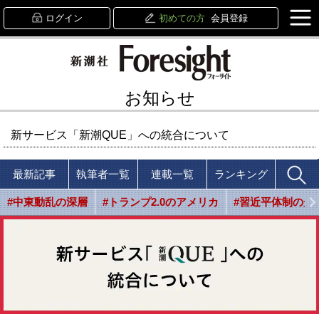
ログイン
初めての方
会員登録
お知らせ
新サービス「新潮QUE」への統合について
最新記事
執筆者一覧
連載一覧
ランキング
#中東動乱の深層
#トランプ2.0のアメリカ
#習近平体制の光