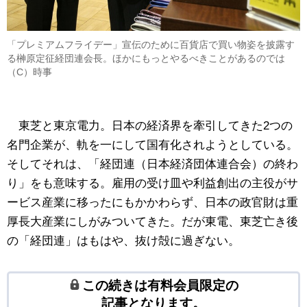
「プレミアムフライデー」宣伝のために百貨店で買い物姿を披露す
る榊原定征経団連会長。ほかにもっとやるべきことがあるのでは
（C）時事
東芝と東京電力。日本の経済界を牽引してきた2つの
名門企業が、軌を一にして国有化されようとしている。
そしてそれは、「経団連（日本経済団体連合会）の終わ
り」をも意味する。雇用の受け皿や利益創出の主役がサ
ービス産業に移ったにもかかわらず、日本の政官財は重
厚長大産業にしがみついてきた。だが東電、東芝亡き後
の「経団連」はもはや、抜け殻に過ぎない。
この続きは有料会員限定の
記事となります。