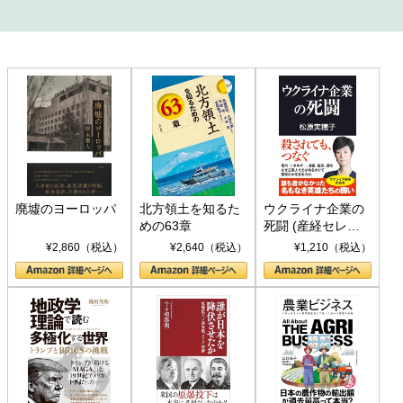
廃墟のヨーロッパ
北方領土を知るた
ウクライナ企業の
めの63章
死闘 (産経セレク
ト S 039)
¥2,860（税込）
¥2,640（税込）
¥1,210（税込）