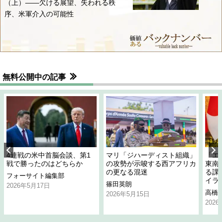
（上）――欠ける展望、失われる秩
序、米軍介入の可能性
無料公開中の記事
4連戦の米中首脳会談、第1
マリ「ジハーディスト組織」
「エ
戦で勝ったのはどちらか
の攻勢が示唆する西アフリカ
東南
の更なる混迷
る課
フォーサイト編集部
イラ
篠田英朗
2026年5月17日
高橋
2026年5月15日
202