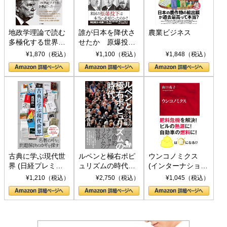
地政学理論で読む
誰が日本を降伏さ
農業ビジネス
多極化する世界：
せたか 原爆投
トランプとBRICS
下、ソ連参戦、そ
¥1,870（税込）
¥1,100（税込）
¥1,848（税込）
の挑戦
して聖断 (PHP新
書)
古典に学ぶ現代世
ルペンと極右ポピ
ウンコノミクス
界 (日経プレミア
ュリズムの時代：
(インターナショナ
シリーズ)
〈ヤヌス〉の二つ
ル新書)
¥1,210（税込）
¥2,750（税込）
¥1,045（税込）
の顔