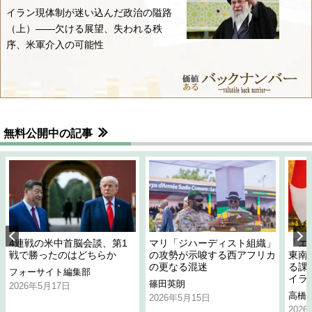
イラン現体制が迷い込んだ政治の隘路
（上）――欠ける展望、失われる秩
序、米軍介入の可能性
無料公開中の記事
4連戦の米中首脳会談、第1
マリ「ジハーディスト組織」
「エ
戦で勝ったのはどちらか
の攻勢が示唆する西アフリカ
東南
の更なる混迷
る課
フォーサイト編集部
イラ
篠田英朗
2026年5月17日
高橋
2026年5月15日
202