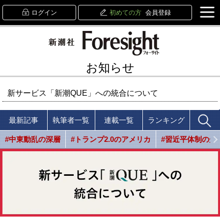
ログイン
初めての方
会員登録
お知らせ
新サービス「新潮QUE」への統合について
最新記事
執筆者一覧
連載一覧
ランキング
#中東動乱の深層
#トランプ2.0のアメリカ
#習近平体制の光