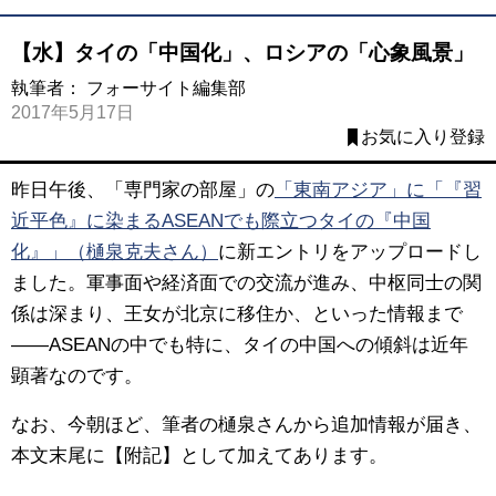
【水】タイの「中国化」、ロシアの「心象風景」
執筆者：
フォーサイト編集部
2017年5月17日
お気に入り登録
昨日午後、「専門家の部屋」の
「東南アジア」に「『習
近平色』に染まるASEANでも際立つタイの『中国
化』」（樋泉克夫さん）
に新エントリをアップロードし
ました。
軍事面や経済面での交流が進み、中枢同士の関
係は深まり、王女が北京に移住か、といった情報まで
――ASEANの中でも特に、タイの中国への傾斜は近年
顕著なのです。
なお、今朝ほど、筆者の樋泉さんから追加情報が届き、
本文末尾に【附記】として加えてあります。