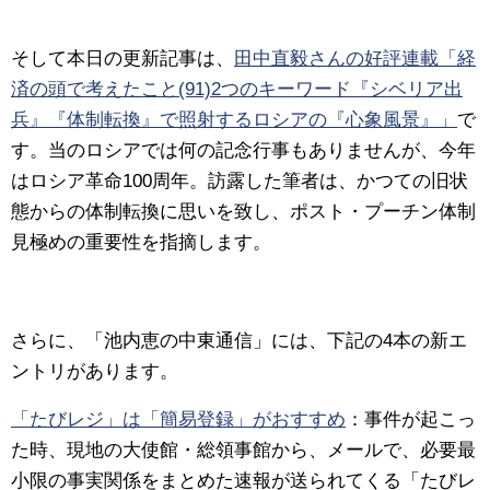
そして本日の更新記事は、
田中直毅さんの好評連載「経
済の頭で考えたこと(91)2つのキーワード『シベリア出
兵』『体制転換』で照射するロシアの『心象風景』」
で
す。
当のロシアでは何の記念行事もありませんが、今年
はロシア革命100周年。訪露した筆者は、かつての旧状
態からの体制転換に思いを致し、ポスト・プーチン体制
見極めの重要性を指摘します。
さらに、「池内恵の中東通信」には、下記の4本の新エ
ントリがあります。
「たびレジ」は「簡易登録」がおすすめ
：
事件が起こっ
た時、現地の大使館・総領事館から、メールで、必要最
小限の事実関係をまとめた速報が送られてくる「たびレ