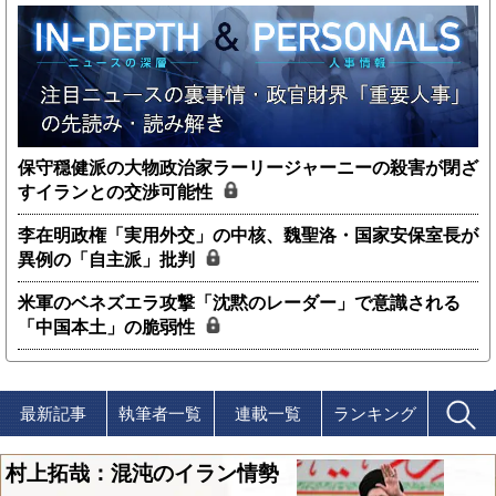
保守穏健派の大物政治家ラーリージャーニーの殺害が閉ざ
すイランとの交渉可能性
李在明政権「実用外交」の中核、魏聖洛・国家安保室長が
異例の「自主派」批判
米軍のベネズエラ攻撃「沈黙のレーダー」で意識される
「中国本土」の脆弱性
最新記事
執筆者一覧
連載一覧
ランキング
村上拓哉：混沌のイラン情勢