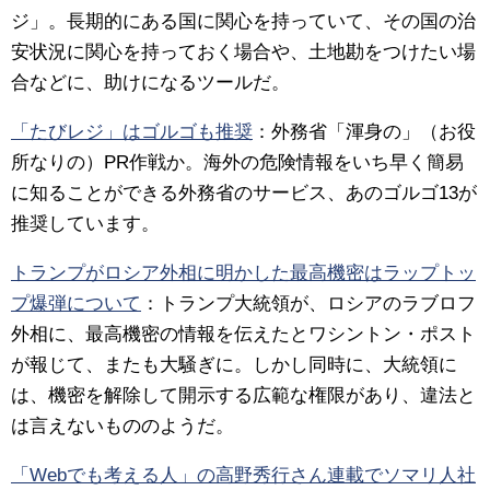
ジ」。長期的にある国に関心を持っていて、その国の治
安状況に関心を持っておく場合や、土地勘をつけたい場
合などに、助けになるツールだ。
「たびレジ」はゴルゴも推奨
：
外務省「渾身の」（お役
所なりの）PR作戦か。海外の危険情報をいち早く簡易
に知ることができる外務省のサービス、あのゴルゴ13が
推奨しています。
トランプがロシア外相に明かした最高機密はラップトッ
プ爆弾について
：
トランプ大統領が、ロシアのラブロフ
外相に、最高機密の情報を伝えたとワシントン・ポスト
が報じて、またも大騒ぎに。しかし同時に、大統領に
は、機密を解除して開示する広範な権限があり、違法と
は言えないもののようだ。
「Webでも考える人」の高野秀行さん連載でソマリ人社