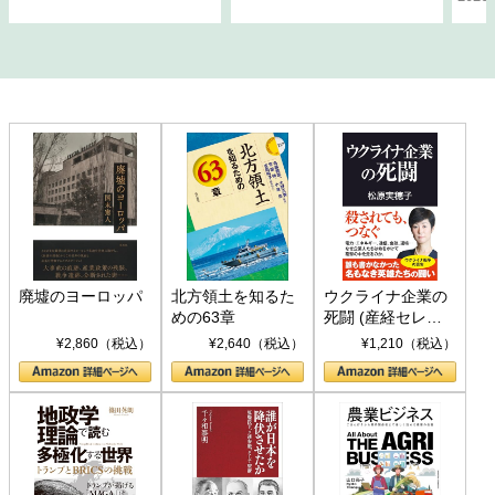
廃墟のヨーロッパ
北方領土を知るた
ウクライナ企業の
めの63章
死闘 (産経セレク
ト S 039)
¥2,860（税込）
¥2,640（税込）
¥1,210（税込）