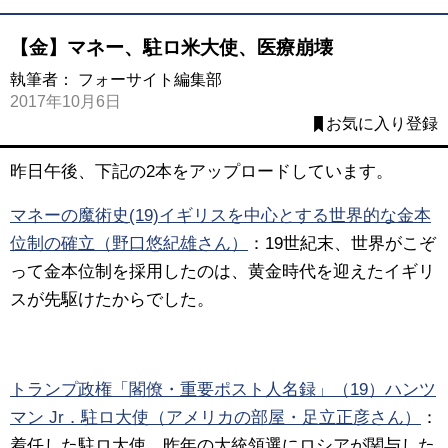
【金】マネー、駐ロ米大使、医療崩壊
執筆者：
フォーサイト編集部
2017年10月6日
お気に入り登録
昨日午後、下記の2本をアップロードしています。
マネーの魔術史(19)イギリスを中心とする世界的な金本
位制の確立（野口悠紀雄さん）
：
19世紀末、世界がこぞ
って金本位制を採用したのは、黄金時代を迎えたイギリ
スが先駆けたからでした。
トランプ政権「閣僚・重要ポスト人名録」（19）ハンツ
マン Jr．駐ロ大使（アメリカの部屋・足立正彦さん）
：
着任した駐ロ大使、昨年の大統領選にロシアが関与した