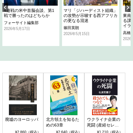
4連戦の米中首脳会談、第1
マリ「ジハーディスト組織」
「エ
戦で勝ったのはどちらか
の攻勢が示唆する西アフリカ
東南
の更なる混迷
る課
フォーサイト編集部
イラ
篠田英朗
2026年5月17日
高橋
2026年5月15日
202
廃墟のヨーロッパ
北方領土を知るた
ウクライナ企業の
めの63章
死闘 (産経セレク
ト S 039)
¥2,860（税込）
¥2,640（税込）
¥1,210（税込）