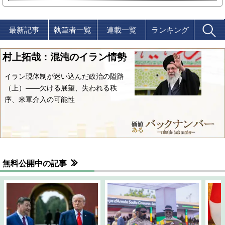
最新記事
執筆者一覧
連載一覧
ランキング
村上拓哉：混沌のイラン情勢
イラン現体制が迷い込んだ政治の隘路
（上）――欠ける展望、失われる秩
序、米軍介入の可能性
無料公開中の記事