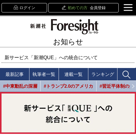
ログイン
初めての方
会員登録
お知らせ
新サービス「新潮QUE」への統合について
最新記事
執筆者一覧
連載一覧
ランキング
#中東動乱の深層
#トランプ2.0のアメリカ
#習近平体制の光