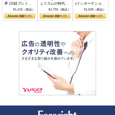
界 (日経プレミア
ュリズムの時代：
(インターナショナ
シリーズ)
〈ヤヌス〉の二つ
ル新書)
¥1,210（税込）
¥2,750（税込）
¥1,045（税込）
の顔
新潮社 Foresight