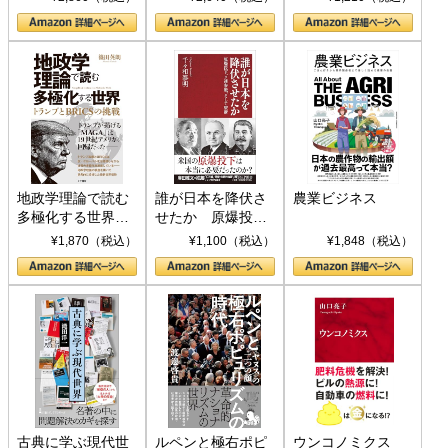
地政学理論で読む
誰が日本を降伏さ
農業ビジネス
多極化する世界：
せたか 原爆投
トランプとBRICS
下、ソ連参戦、そ
¥1,870（税込）
¥1,100（税込）
¥1,848（税込）
の挑戦
して聖断 (PHP新
書)
古典に学ぶ現代世
ルペンと極右ポピ
ウンコノミクス