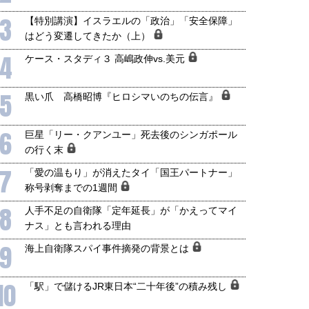
3
【特別講演】イスラエルの「政治」「安全保障」
はどう変遷してきたか（上）
4
ケース・スタディ３ 高嶋政伸vs.美元
5
黒い爪 高橋昭博『ヒロシマいのちの伝言』
6
巨星「リー・クアンユー」死去後のシンガポール
の行く末
7
「愛の温もり」が消えたタイ「国王パートナー」
称号剥奪までの1週間
8
人手不足の自衛隊「定年延長」が「かえってマイ
ナス」とも言われる理由
9
海上自衛隊スパイ事件摘発の背景とは
10
「駅」で儲けるJR東日本“二十年後”の積み残し