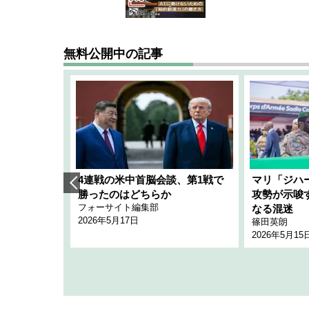
無料公開中の記事
艦隊」構想
4連戦の米中首脳会談、第1戦で
マリ「ジハ
「空白」
勝ったのはどちらか
攻勢が示唆
フォーサイト編集部
のか
なる混迷
2026年5月17日
篠田英朗
2026年5月15