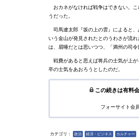
おカネがなければ戦争はできない。こ
うだった。
司馬遼太郎『坂の上の雲』によると、あ
いう金山が発見されたとのうわさが流れ
は、眉唾だとは思いつつ、「満州の司令
戦費があると思えば将兵の士気が上が
卒の士気をあおろうとしたのだ。
この続きは有料
フォーサイト会
カテゴリ：
政治
経済・ビジネス
カルチャー