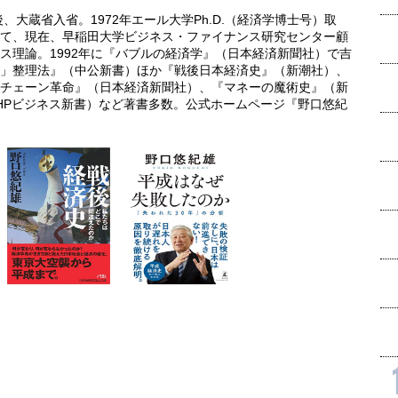
、大蔵省入省。1972年エール大学Ph.D.（経済学博士号）取
て、現在、早稲田大学ビジネス・ファイナンス研究センター顧
ス理論。1992年に『バブルの経済学』（日本経済新聞社）で吉
」整理法』（中公新書）ほか『戦後日本経済史』（新潮社）、
チェーン革命』（日本経済新聞社）、『マネーの魔術史』（新
PHPビジネス新書）など著書多数。公式ホームページ『野口悠紀