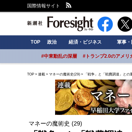
RSS
国際情報サイト
新潮社 Foresig
TOP
政治
経済・ビジネス
軍事・
#中東動乱の深層
#トランプ2.0のアメリ
TOP
>
連載
>
マネーの魔術史(29)
>
「戦争」と「戦費調達」との
マネーの魔術史 (29)