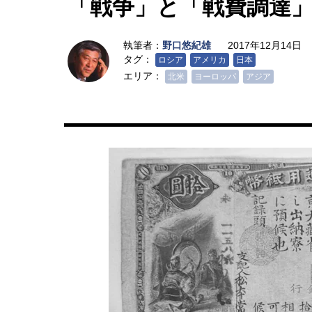
「戦争」と「戦費調達
執筆者：
野口悠紀雄
2017年12月14日
タグ：
ロシア
アメリカ
日本
エリア：
北米
ヨーロッパ
アジア