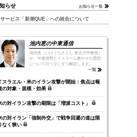
知らせ
お知らせ一覧
新サービス「新潮QUE」への統合について
池内恵の中東通信
池内恵（いけうちさとし 東京大学教授）
が、中東情勢とイスラーム教やその思想
について日々少しずつ解説します。
一覧
イスラエル・米のイラン攻撃が開始：焦点は報
復の対象・規模・効果
米の対イラン攻撃の期限は「増派コスト」
米の対イラン「強制外交」で戦争回避の道は限
りなく狭い