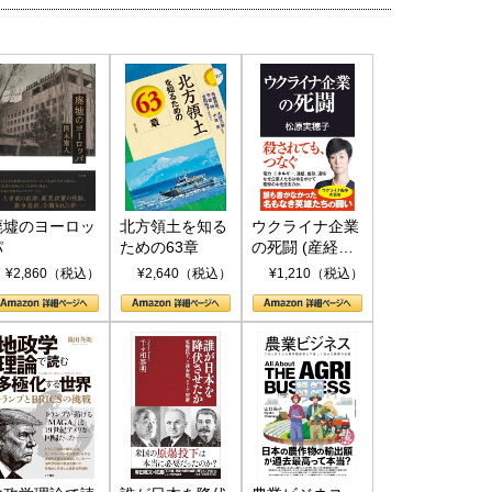
廃墟のヨーロッ
北方領土を知る
ウクライナ企業
パ
ための63章
の死闘 (産経セ
レクト S 039)
¥2,860（税込）
¥2,640（税込）
¥1,210（税込）
国にも理解してほしい「極東
ホルムズ海峡危機で加速したエ
905年体制」における日米韓安
ネルギー転換が「中国依存」に
保障協力の意味
行き着くリスク
和泰明
小山堅
6年5月15日
2026年5月14日