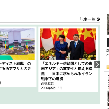
記事一覧
ーディスト組織」の
「エネルギー供給国としての東
韓
する西アフリカの更
南アジア」の重要性と抱える課
1
題――日本に求められるイラン
全
千々
戦争下の連携
日
202
高橋雅英
2026年5月15日