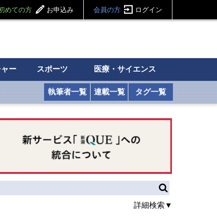
初めての方
お申込み
会員の方
ログイン
チャー
スポーツ
医療・サイエンス
執筆者一覧
連載一覧
タグ一覧
詳細検索▼