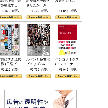
地政学理論で読
誰が日本を降伏
農業ビジネス
む多極化する世
させたか 原爆
界：トランプと
投下、ソ連参
¥1,870（税込）
¥1,100（税込）
¥1,848（税込）
RICSの挑戦
戦、そして聖断
(PHP新書)
古典に学ぶ現代
ルペンと極右ポ
ウンコノミクス
世界 (日経プレ
ピュリズムの時
(インターナシ
ミアシリーズ)
代：〈ヤヌス〉
ョナル新書)
¥1,210（税込）
¥2,750（税込）
¥1,045（税込）
の二つの顔