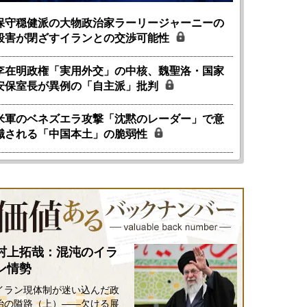
保守穏健派の大物政治家ラーリージャーニーの
殺害が閉ざすイランとの交渉可能性
李在明政権「実用外交」の中核、魏聖洛・国家
安保室長が異例の「自主派」批判
米軍のベネズエラ攻撃「沈黙のレーダー」で意
識される「中国本土」の脆弱性
村上拓哉：混沌のイラ
ン情勢
イラン現体制が迷い込んだ政
治の隘路（上）――欠ける展