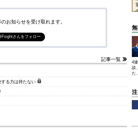
事のお知らせを受け取れます。
無
@Fsightさんをフォロー
記事一覧
4
談
た
決する力は持たない
注