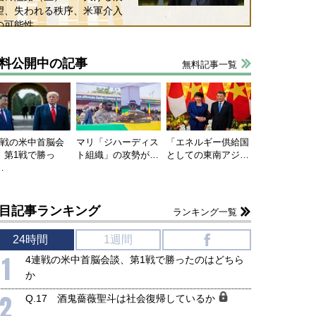
望、失われる秩序、米軍介入
の可能性
料公開中の記事
無料記事一覧
連戦の米中首脳会
マリ「ジハーディス
「エネルギー供給国
、第1戦で勝っ
ト組織」の攻勢が…
としての東南アジ…
…
目記事ランキング
ランキング一覧
24時間
1週間
f
1
4連戦の米中首脳会談、第1戦で勝ったのはどちら
か
2
Q.17 酒鬼薔薇聖斗は社会復帰しているか