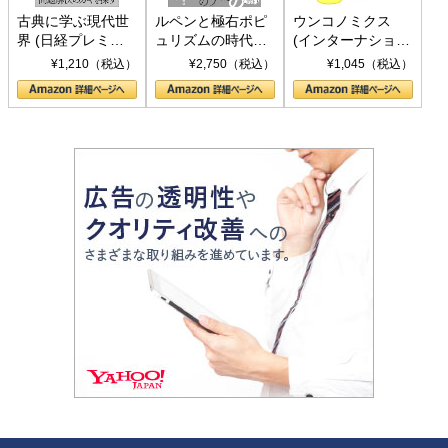
古典に学ぶ現代世
ルペンと極右ポピ
ウンコノミクス
界 (日経プレミア
ュリズムの時代：
(インターナショナ
シリーズ)
〈ヤヌス〉の二つ
ル新書)
¥1,210（税込）
¥2,750（税込）
¥1,045（税込）
の顔