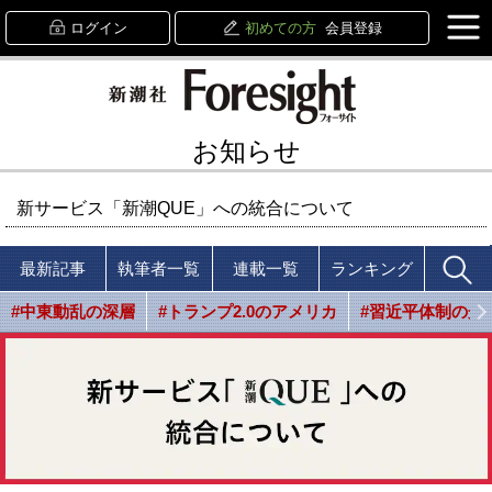
ログイン
初めての方
会員登録
お知らせ
新サービス「新潮QUE」への統合について
最新記事
執筆者一覧
連載一覧
ランキング
#中東動乱の深層
#トランプ2.0のアメリカ
#習近平体制の光