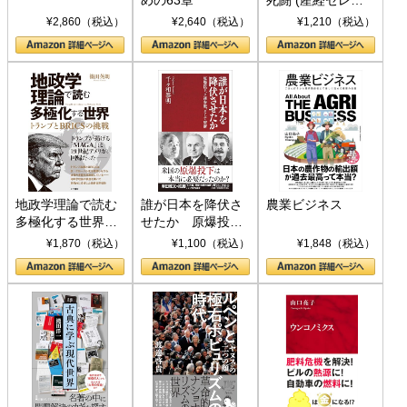
ト S 039)
¥2,860（税込）
¥2,640（税込）
¥1,210（税込）
地政学理論で読む
誰が日本を降伏さ
農業ビジネス
多極化する世界：
せたか 原爆投
トランプとBRICS
下、ソ連参戦、そ
¥1,870（税込）
¥1,100（税込）
¥1,848（税込）
の挑戦
して聖断 (PHP新
書)