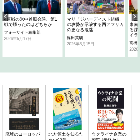
4連戦の米中首脳会談、第1
マリ「ジハーディスト組織」
「エ
戦で勝ったのはどちらか
の攻勢が示唆する西アフリカ
東南
の更なる混迷
る課
フォーサイト編集部
イラ
篠田英朗
2026年5月17日
高橋
2026年5月15日
202
廃墟のヨーロッパ
北方領土を知るた
ウクライナ企業の
めの63章
死闘 (産経セレク