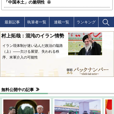
「中国本土」の脆弱性
最新記事
執筆者一覧
連載一覧
ランキング
村上拓哉：混沌のイラン情勢
イラン現体制が迷い込んだ政治の隘路
（上）――欠ける展望、失われる秩
序、米軍介入の可能性
無料公開中の記事