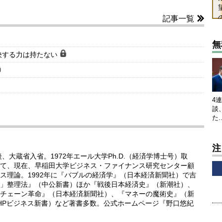
記事一覧
無
決する力は持たない
4
談
た
注
、大蔵省入省。1972年エール大学Ph.D.（経済学博士号）取
て、現在、早稲田大学ビジネス・ファイナンス研究センター顧
ス理論。1992年に『バブルの経済学』（日本経済新聞社）で吉
」整理法』（中公新書）ほか『戦後日本経済史』（新潮社）、
チェーン革命』（日本経済新聞社）、『マネーの魔術史』（新
PHPビジネス新書）など著書多数。公式ホームページ『野口悠紀