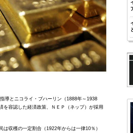
導とニコライ・ブハーリン（1888年～1938
済を容認した経済政策、ＮＥＰ（ネップ）が採用
収穫の一定割合（1922年からは一律10％）