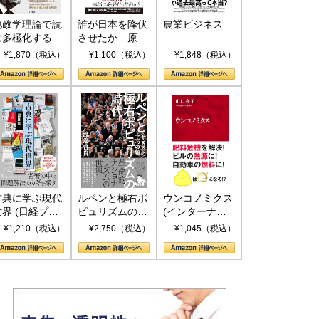
地政学理論で読
誰が日本を降伏
農業ビジネス
む多極化する世
させたか 原爆
界：トランプと
投下、ソ連参
¥1,870（税込）
¥1,100（税込）
¥1,848（税込）
RICSの挑戦
戦、そして聖断
(PHP新書)
古典に学ぶ現代
ルペンと極右ポ
ウンコノミクス
世界 (日経プレ
ピュリズムの時
(インターナシ
ミアシリーズ)
代：〈ヤヌス〉
ョナル新書)
¥1,210（税込）
¥2,750（税込）
¥1,045（税込）
の二つの顔