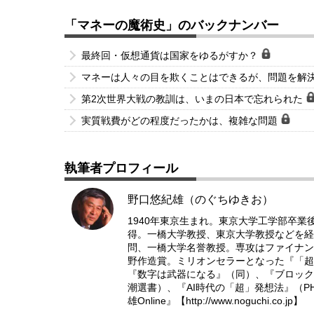
「マネーの魔術史」のバックナンバー
最終回・仮想通貨は国家をゆるがすか？
マネーは人々の目を欺くことはできるが、問題を解
第2次世界大戦の教訓は、いまの日本で忘れられた
実質戦費がどの程度だったかは、複雑な問題
執筆者プロフィール
野口悠紀雄（のぐちゆきお）
1940年東京生まれ。東京大学工学部卒業後
得。一橋大学教授、東京大学教授などを経
問、一橋大学名誉教授。専攻はファイナン
野作造賞。ミリオンセラーとなった『「超
『数字は武器になる』（同）、『ブロック
潮選書）、『AI時代の「超」発想法』（
雄Online』【
http://www.noguchi.co.jp
】