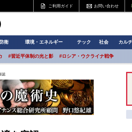
ご利用ガイド
お問い合わせ
ht フォーサイト
防衛
環境・エネルギー
テック
社会
カル
カ
#習近平体制の光と影
#ロシア・ウクライナ戦争
容認