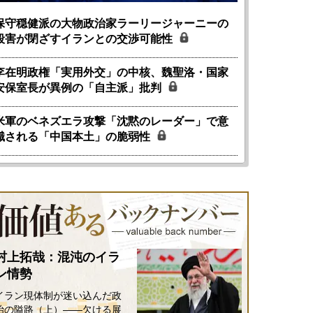
保守穏健派の大物政治家ラーリージャーニーの
殺害が閉ざすイランとの交渉可能性
李在明政権「実用外交」の中核、魏聖洛・国家
安保室長が異例の「自主派」批判
米軍のベネズエラ攻撃「沈黙のレーダー」で意
識される「中国本土」の脆弱性
村上拓哉：混沌のイラ
ン情勢
イラン現体制が迷い込んだ政
治の隘路（上）――欠ける展