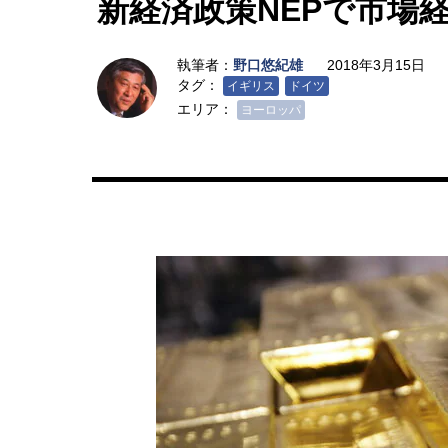
新経済政策NEPで市場
執筆者：
野口悠紀雄
2018年3月15日
タグ：
イギリス
ドイツ
エリア：
ヨーロッパ