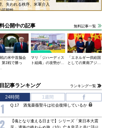
望、失われる秩序、米軍介入
の可能性
料公開中の記事
無料記事一覧
連戦の米中首脳会
マリ「ジハーディス
「エネルギー供給国
、第1戦で勝っ
ト組織」の攻勢が…
としての東南アジ…
…
目記事ランキング
ランキング一覧
24時間
1週間
f
1
Q.17 酒鬼薔薇聖斗は社会復帰しているか
2
【魂となり逢える日まで】シリーズ「東日本大震
災」遺族の終わらぬ旅（10）亡き息子と共に語り