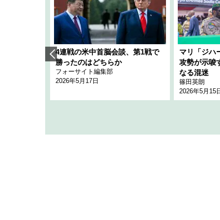
艦隊」構想
4連戦の米中首脳会談、第1戦で
マリ「ジハ
「空白」
勝ったのはどちらか
攻勢が示唆
フォーサイト編集部
のか
なる混迷
2026年5月17日
篠田英朗
2026年5月15