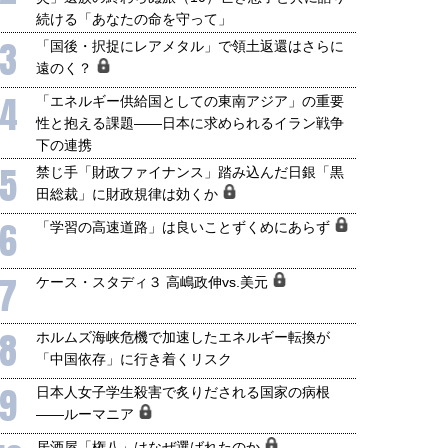
続ける「あなたの命を守って」
3
「国後・択捉にレアメタル」で領土返還はさらに
遠のく？
4
「エネルギー供給国としての東南アジア」の重要
性と抱える課題――日本に求められるイラン戦争
下の連携
5
禁じ手「財政ファイナンス」踏み込んだ日銀「黒
田総裁」に財政規律は効くか
6
「学習の高速道路」は良いことずくめにあらず
7
ケース・スタディ３ 高嶋政伸vs.美元
8
ホルムズ海峡危機で加速したエネルギー転換が
「中国依存」に行き着くリスク
9
日本人女子学生殺害で炙りだされる国家の病根
――ルーマニア
居酒屋「権八」はなぜ選ばれたのか