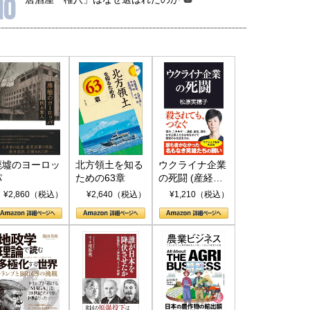
10
国にも理解してほしい「極東
ホルムズ海峡危機で加速したエ
905年体制」における日米韓安
ネルギー転換が「中国依存」に
保障協力の意味
行き着くリスク
和泰明
小山堅
6年5月15日
2026年5月14日
廃墟のヨーロッ
北方領土を知る
ウクライナ企業
パ
ための63章
の死闘 (産経セ
レクト S 039)
¥2,860（税込）
¥2,640（税込）
¥1,210（税込）