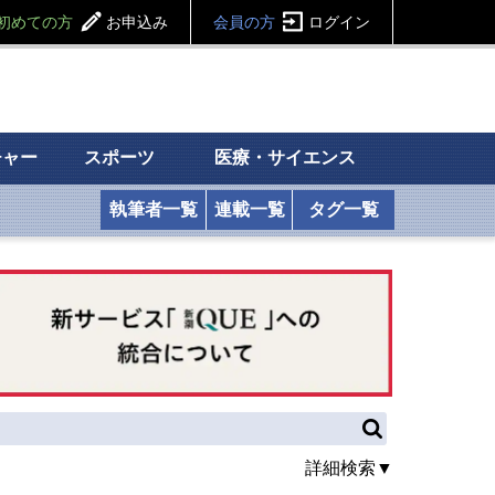
初めての方
お申込み
会員の方
ログイン
チャー
スポーツ
医療・サイエンス
執筆者一覧
連載一覧
タグ一覧
詳細検索▼