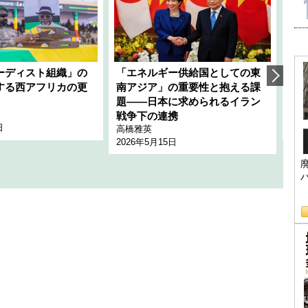
ーディスト組織」の
「エネルギー供給国としての東
韓
する西アフリカの更
南アジア」の重要性と抱える課
1
題――日本に求められるイラン
全
千々
戦争下の連携
日
202
高橋雅英
2026年5月15日