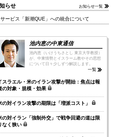
知らせ
お知らせ一覧
新サービス「新潮QUE」への統合について
池内恵の中東通信
池内恵（いけうちさとし 東京大学教授）
が、中東情勢とイスラーム教やその思想
について日々少しずつ解説します。
一覧
イスラエル・米のイラン攻撃が開始：焦点は報
復の対象・規模・効果
米の対イラン攻撃の期限は「増派コスト」
米の対イラン「強制外交」で戦争回避の道は限
りなく狭い