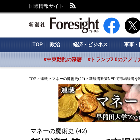
RSS
国際情報サイト
新潮社 Foresig
TOP
政治
経済・ビジネス
軍事・
#中東動乱の深層
#トランプ2.0のアメリ
TOP
>
連載
>
マネーの魔術史(42)
>
新経済政策NEPで市場経済を
マネーの魔術史 (42)