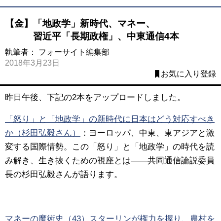
【金】「地政学」新時代、マネー、
習近平「長期政権」、中東通信4本
執筆者：
フォーサイト編集部
2018年3月23日
お気に入り登録
昨日午後、下記の2本をアップロードしました。
「怒り」と「地政学」の新時代に日本はどう対応すべき
か（杉田弘毅さん）
：
ヨーロッパ、中東、東アジアと激
変する国際情勢。この「怒り」と「地政学」の時代を読
み解き、生き抜くための視座とは――共同通信論説委員
長の杉田弘毅さんが語ります。
マネーの魔術史（43）スターリンが権力を握り、農村を