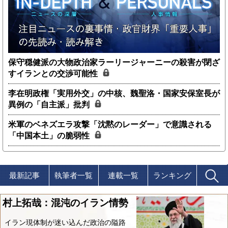
保守穏健派の大物政治家ラーリージャーニーの殺害が閉ざ
すイランとの交渉可能性
李在明政権「実用外交」の中核、魏聖洛・国家安保室長が
異例の「自主派」批判
米軍のベネズエラ攻撃「沈黙のレーダー」で意識される
「中国本土」の脆弱性
最新記事
執筆者一覧
連載一覧
ランキング
村上拓哉：混沌のイラン情勢
イラン現体制が迷い込んだ政治の隘路