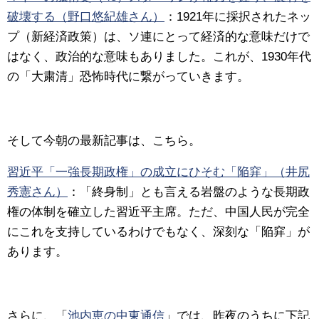
破壊する（野口悠紀雄さん）
：
1921年に採択されたネッ
プ（新経済政策）は、ソ連にとって経済的な意味だけで
はなく、政治的な意味もありました。これが、1930年代
の「大粛清」恐怖時代に繋がっていきます。
そして今朝の最新記事は、こちら。
習近平「一強長期政権」の成立にひそむ「陥穽」（井尻
秀憲さん）
：
「終身制」とも言える岩盤のような長期政
権の体制を確立した習近平主席。ただ、中国人民が完全
にこれを支持しているわけでもなく、深刻な「陥穽」が
あります。
さらに、「
池内恵の中東通信
」では、昨夜のうちに下記