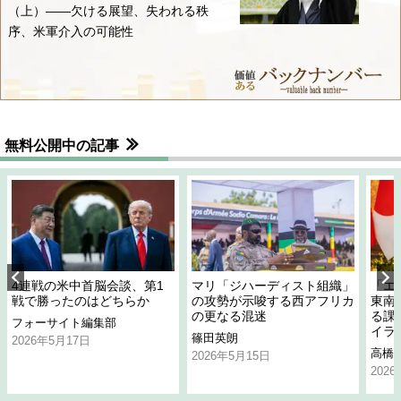
（上）――欠ける展望、失われる秩
序、米軍介入の可能性
無料公開中の記事
4連戦の米中首脳会談、第1
マリ「ジハーディスト組織」
「エ
戦で勝ったのはどちらか
の攻勢が示唆する西アフリカ
東南
の更なる混迷
る課
フォーサイト編集部
イラ
篠田英朗
2026年5月17日
高橋
2026年5月15日
202