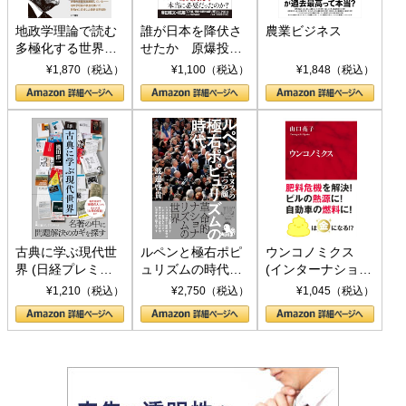
地政学理論で読む
誰が日本を降伏さ
農業ビジネス
多極化する世界：
せたか 原爆投
トランプとBRICS
下、ソ連参戦、そ
¥1,870（税込）
¥1,100（税込）
¥1,848（税込）
の挑戦
して聖断 (PHP新
書)
古典に学ぶ現代世
ルペンと極右ポピ
ウンコノミクス
界 (日経プレミア
ュリズムの時代：
(インターナショナ
シリーズ)
〈ヤヌス〉の二つ
ル新書)
¥1,210（税込）
¥2,750（税込）
¥1,045（税込）
の顔