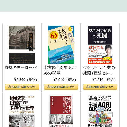
廃墟のヨーロッパ
北方領土を知るた
ウクライナ企業の
めの63章
死闘 (産経セレク
ト S 039)
¥2,860（税込）
¥2,640（税込）
¥1,210（税込）