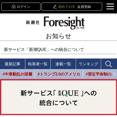
ログイン
初めての方
会員登録
お知らせ
新サービス「新潮QUE」への統合について
最新記事
執筆者一覧
連載一覧
ランキング
#中東動乱の深層
#トランプ2.0のアメリカ
#習近平体制の光