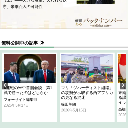
序、米軍介入の可能性
無料公開中の記事
4連戦の米中首脳会談、第1
マリ「ジハーディスト組織」
「エ
戦で勝ったのはどちらか
の攻勢が示唆する西アフリカ
東南
の更なる混迷
る課
フォーサイト編集部
イラ
篠田英朗
2026年5月17日
高橋
2026年5月15日
202