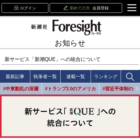
ログイン
初めての方
会員登録
お知らせ
新サービス「新潮QUE」への統合について
最新記事
執筆者一覧
連載一覧
ランキング
#中東動乱の深層
#トランプ2.0のアメリカ
#習近平体制の光