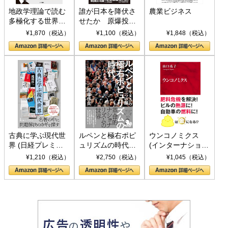
地政学理論で読む
誰が日本を降伏さ
農業ビジネス
多極化する世界：
せたか 原爆投
トランプとBRICS
下、ソ連参戦、そ
¥1,870（税込）
¥1,100（税込）
¥1,848（税込）
の挑戦
して聖断 (PHP新
書)
古典に学ぶ現代世
ルペンと極右ポピ
ウンコノミクス
界 (日経プレミア
ュリズムの時代：
(インターナショナ
シリーズ)
〈ヤヌス〉の二つ
ル新書)
¥1,210（税込）
¥2,750（税込）
¥1,045（税込）
の顔