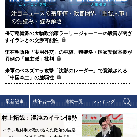
保守穏健派の大物政治家ラーリージャーニーの殺害が閉ざ
すイランとの交渉可能性
李在明政権「実用外交」の中核、魏聖洛・国家安保室長が
異例の「自主派」批判
米軍のベネズエラ攻撃「沈黙のレーダー」で意識される
「中国本土」の脆弱性
最新記事
執筆者一覧
連載一覧
ランキング
村上拓哉：混沌のイラン情勢
イラン現体制が迷い込んだ政治の隘路
（上）――欠ける展望、失われる秩