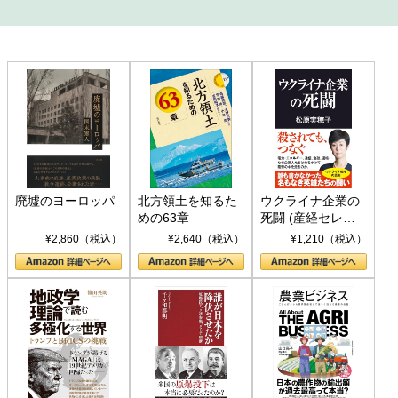
廃墟のヨーロッパ
北方領土を知るた
ウクライナ企業の
めの63章
死闘 (産経セレク
ト S 039)
¥2,860（税込）
¥2,640（税込）
¥1,210（税込）