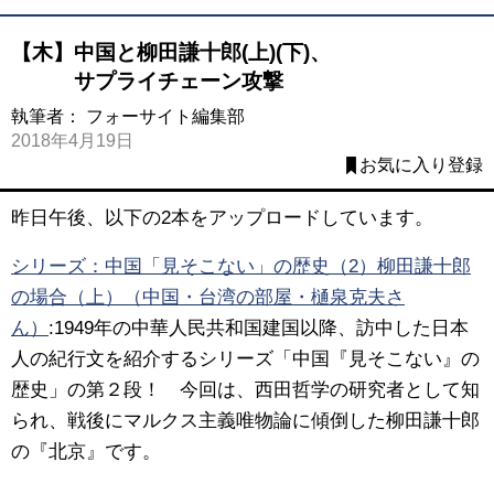
【木】中国と柳田謙十郎(上)(下)、
サプライチェーン攻撃
執筆者：
フォーサイト編集部
2018年4月19日
お気に入り登録
昨日午後、以下の2本をアップロードしています。
シリーズ：中国「見そこない」の歴史（2）柳田謙十郎
の場合（上）（中国・台湾の部屋・樋泉克夫さ
ん）
:1949年の中華人民共和国建国以降、訪中した日本
人の紀行文を紹介するシリーズ「中国『見そこない』の
歴史」の第２段！ 今回は、西田哲学の研究者として知
られ、戦後にマルクス主義唯物論に傾倒した柳田謙十郎
の『北京』です。