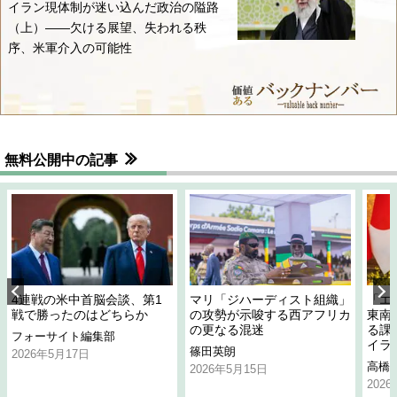
イラン現体制が迷い込んだ政治の隘路
（上）――欠ける展望、失われる秩
序、米軍介入の可能性
無料公開中の記事
4連戦の米中首脳会談、第1
マリ「ジハーディスト組織」
「エ
戦で勝ったのはどちらか
の攻勢が示唆する西アフリカ
東南
の更なる混迷
る課
フォーサイト編集部
イラ
篠田英朗
2026年5月17日
高橋
2026年5月15日
202