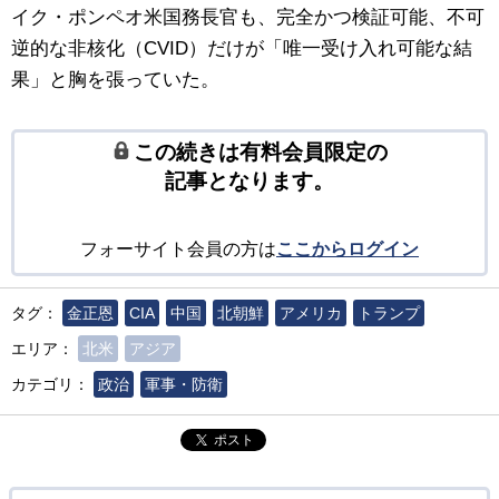
イク・ポンペオ米国務長官も、完全かつ検証可能、不可
逆的な非核化（CVID）だけが「唯一受け入れ可能な結
果」と胸を張っていた。
この続きは有料会員限定の
記事となります。
フォーサイト会員の方は
ここからログイン
タグ：
金正恩
CIA
中国
北朝鮮
アメリカ
トランプ
エリア：
北米
アジア
カテゴリ：
政治
軍事・防衛
ポスト