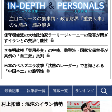
保守穏健派の大物政治家ラーリージャーニーの殺害が閉ざ
すイランとの交渉可能性
李在明政権「実用外交」の中核、魏聖洛・国家安保室長が
異例の「自主派」批判
米軍のベネズエラ攻撃「沈黙のレーダー」で意識される
「中国本土」の脆弱性
最新記事
執筆者一覧
連載一覧
ランキング
村上拓哉：混沌のイラン情勢