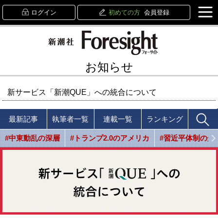
ログイン
初めての方
会員登録
お知らせ
新サービス「新潮QUE」への統合について
最新記事
執筆者一覧
連載一覧
ランキング
#中東動乱の深層
#トランプ2.0のアメリカ
#習近平体制の光