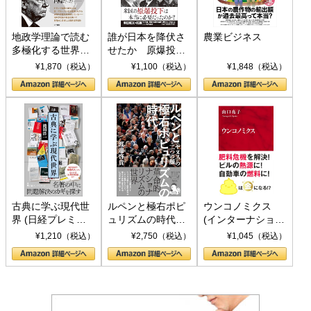
地政学理論で読む
誰が日本を降伏さ
農業ビジネス
多極化する世界：
せたか 原爆投
トランプとBRICS
下、ソ連参戦、そ
¥1,870（税込）
¥1,100（税込）
¥1,848（税込）
の挑戦
して聖断 (PHP新
書)
古典に学ぶ現代世
ルペンと極右ポピ
ウンコノミクス
界 (日経プレミア
ュリズムの時代：
(インターナショナ
シリーズ)
〈ヤヌス〉の二つ
ル新書)
¥1,210（税込）
¥2,750（税込）
¥1,045（税込）
の顔