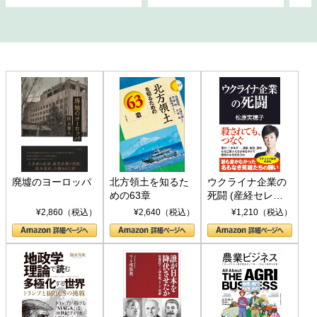
廃墟のヨーロッパ
北方領土を知るた
ウクライナ企業の
めの63章
死闘 (産経セレク
ト S 039)
¥2,860（税込）
¥2,640（税込）
¥1,210（税込）