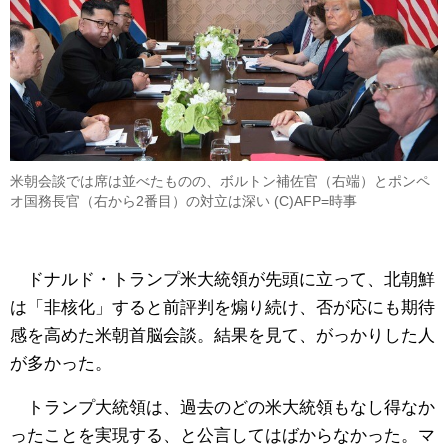
米朝会談では席は並べたものの、ボルトン補佐官（右端）とポンペ
オ国務長官（右から2番目）の対立は深い (C)AFP=時事
ドナルド・トランプ米大統領が先頭に立って、北朝鮮
は「非核化」すると前評判を煽り続け、否が応にも期待
感を高めた米朝首脳会談。結果を見て、がっかりした人
が多かった。
トランプ大統領は、過去のどの米大統領もなし得なか
ったことを実現する、と公言してはばからなかった。マ