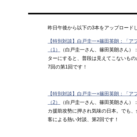
昨日午後から以下の3本をアップロード
【特別対談】白戸圭一×篠田英朗：「ア
（1）
（白戸圭一さん、篠田英朗さん）
ターにすると、普段は見えてこないもの
7回の第1回です！
【特別対談】白戸圭一×篠田英朗：「ア
（2）
（白戸圭一さん、篠田英朗さん）
カ援助攻勢に押され気味の日本。でも、
客による熱い対談、第2回です！