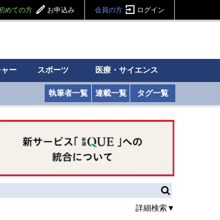
初めての方
お申込み
会員の方
ログイン
チャー
スポーツ
医療・サイエンス
執筆者一覧
連載一覧
タグ一覧
詳細検索▼