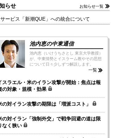
知らせ
お知らせ一覧
新サービス「新潮QUE」への統合について
池内恵の中東通信
池内恵（いけうちさとし 東京大学教授）
が、中東情勢とイスラーム教やその思想
について日々少しずつ解説します。
一覧
イスラエル・米のイラン攻撃が開始：焦点は報
復の対象・規模・効果
米の対イラン攻撃の期限は「増派コスト」
米の対イラン「強制外交」で戦争回避の道は限
りなく狭い