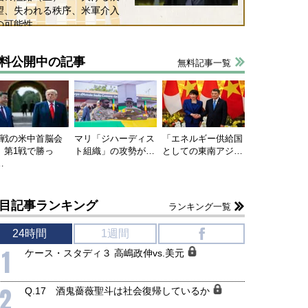
望、失われる秩序、米軍介入
の可能性
料公開中の記事
無料記事一覧
連戦の米中首脳会
マリ「ジハーディス
「エネルギー供給国
、第1戦で勝っ
ト組織」の攻勢が…
としての東南アジ…
…
目記事ランキング
ランキング一覧
国にも理解してほしい「極東
ホルムズ海峡危機で加速したエ
24時間
1週間
f
905年体制」における日米韓安
ネルギー転換が「中国依存」に
1
ケース・スタディ３ 高嶋政伸vs.美元
保障協力の意味
行き着くリスク
和泰明
小山堅
6年5月15日
2026年5月14日
2
Q.17 酒鬼薔薇聖斗は社会復帰しているか