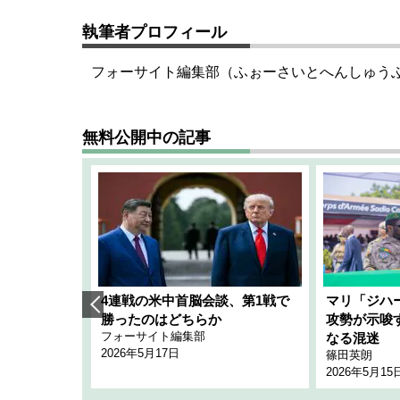
執筆者プロフィール
フォーサイト編集部（ふぉーさいとへんしゅう
無料公開中の記事
艦隊」構想
4連戦の米中首脳会談、第1戦で
マリ「ジハ
「空白」
勝ったのはどちらか
攻勢が示唆
フォーサイト編集部
のか
なる混迷
2026年5月17日
篠田英朗
2026年5月15