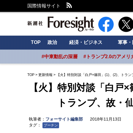
RSS
国際情報サイト
新潮社 Foresig
TOP
政治
経済・ビジネス
軍事・
#中東動乱の深層
#トランプ2.0のアメリ
TOP
>
更新情報
>
【火】特別対談「白戸×篠田」(1)、(2)、ト
【火】特別対談「白戸×篠田
トランプ、故・仙谷
執筆者：
フォーサイト編集部
2018年11月13日
タグ：
プーチン