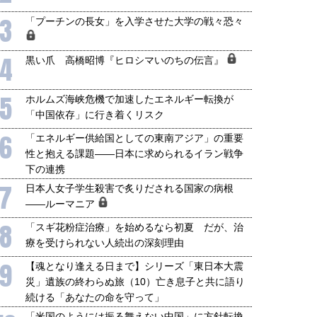
3
「プーチンの長女」を入学させた大学の戦々恐々
4
黒い爪 高橋昭博『ヒロシマいのちの伝言』
5
ホルムズ海峡危機で加速したエネルギー転換が
「中国依存」に行き着くリスク
6
「エネルギー供給国としての東南アジア」の重要
性と抱える課題――日本に求められるイラン戦争
下の連携
7
日本人女子学生殺害で炙りだされる国家の病根
――ルーマニア
8
「スギ花粉症治療」を始めるなら初夏 だが、治
療を受けられない人続出の深刻理由
9
【魂となり逢える日まで】シリーズ「東日本大震
災」遺族の終わらぬ旅（10）亡き息子と共に語り
続ける「あなたの命を守って」
「米国のようには振る舞えない中国」に方針転換