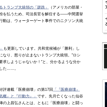
るトランプ大統領の「蹉跌」
（アメリカの部屋・
粉を払うため、司法長官を解任する――中間選挙
行動は、ウォーターゲート事件でのニクソン大統
」
も更新しています。共和党候補が「勝利」し
になり、怒りが止まないトランプ大統領。”ロシ
要求しようじゃないか！”と、分かるような分か
した……。
好評連載「医療崩壊」の第17回
「『医療崩壊』
気概』と『行動力』」
です。先月亡くなった仙谷
陣の上昌弘さんとは、ともに「医療崩壊」と闘っ