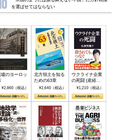
10
を選ばせてはならない
廃墟のヨーロッ
北方領土を知る
ウクライナ企業
パ
ための63章
の死闘 (産経セ
レクト S 039)
¥2,860（税込）
¥2,640（税込）
¥1,210（税込）