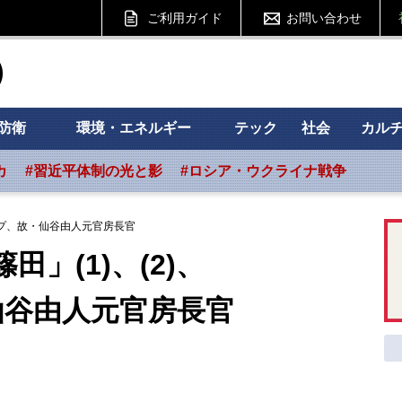
ご利用ガイド
お問い合わせ
ht フォーサイト
防衛
環境・エネルギー
テック
社会
カル
カ
#習近平体制の光と影
#ロシア・ウクライナ戦争
ランプ、故・仙谷由人元官房長官
」(1)、(2)、
由人元官房長官