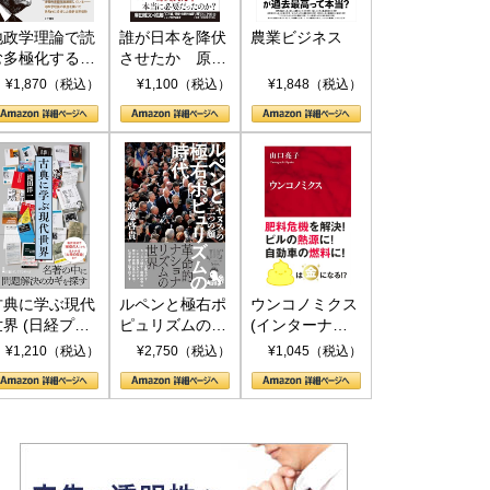
地政学理論で読
誰が日本を降伏
農業ビジネス
む多極化する世
させたか 原爆
界：トランプと
投下、ソ連参
¥1,870（税込）
¥1,100（税込）
¥1,848（税込）
RICSの挑戦
戦、そして聖断
(PHP新書)
古典に学ぶ現代
ルペンと極右ポ
ウンコノミクス
世界 (日経プレ
ピュリズムの時
(インターナシ
ミアシリーズ)
代：〈ヤヌス〉
ョナル新書)
¥1,210（税込）
¥2,750（税込）
¥1,045（税込）
の二つの顔