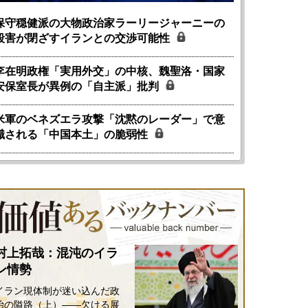
保守穏健派の大物政治家ラーリージャーニーの
殺害が閉ざすイランとの交渉可能性
李在明政権「実用外交」の中核、魏聖洛・国家
安保室長が異例の「自主派」批判
米軍のベネズエラ攻撃「沈黙のレーダー」で意
識される「中国本土」の脆弱性
村上拓哉：混沌のイラ
ン情勢
イラン現体制が迷い込んだ政
治の隘路（上）――欠ける展