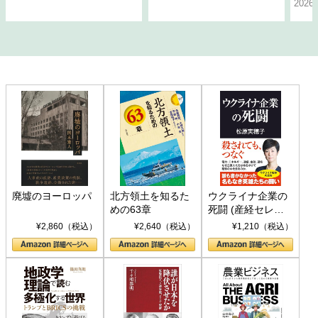
202
廃墟のヨーロッパ
北方領土を知るた
ウクライナ企業の
めの63章
死闘 (産経セレク
ト S 039)
¥2,860（税込）
¥2,640（税込）
¥1,210（税込）