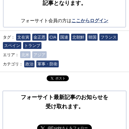
記事となります。
フォーサイト会員の方は
ここからログイン
タグ：
文在寅
金正恩
CIA
国連
北朝鮮
韓国
フランス
スペイン
トランプ
エリア：
北米
アジア
カテゴリ：
政治
軍事・防衛
ポスト
フォーサイト最新記事のお知らせを
受け取れます。
@Fsightさんをフォロー