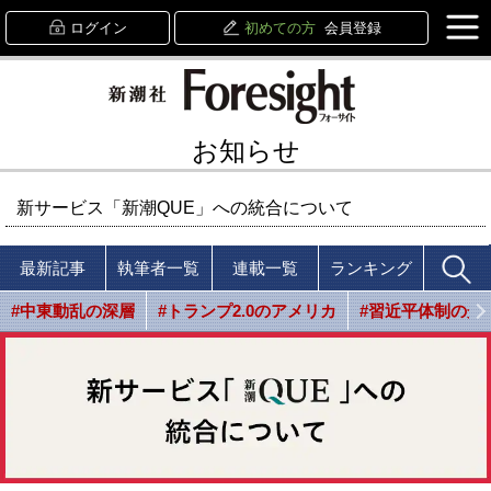
ログイン
初めての方
会員登録
お知らせ
新サービス「新潮QUE」への統合について
最新記事
執筆者一覧
連載一覧
ランキング
#中東動乱の深層
#トランプ2.0のアメリカ
#習近平体制の光