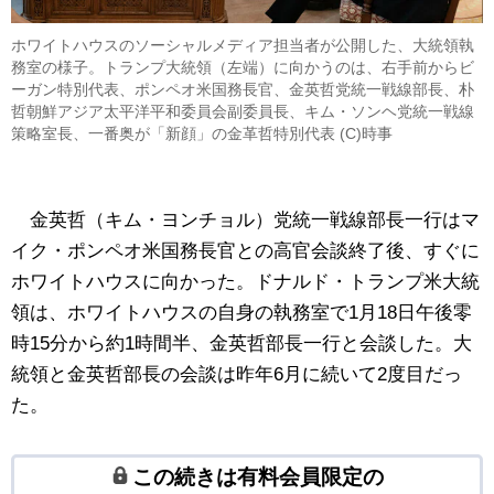
ホワイトハウスのソーシャルメディア担当者が公開した、大統領執
務室の様子。トランプ大統領（左端）に向かうのは、右手前からビ
ーガン特別代表、ポンペオ米国務長官、金英哲党統一戦線部長、朴
哲朝鮮アジア太平洋平和委員会副委員長、キム・ソンヘ党統一戦線
策略室長、一番奥が「新顔」の金革哲特別代表 (C)時事
金英哲（キム・ヨンチョル）党統一戦線部長一行はマ
イク・ポンペオ米国務長官との高官会談終了後、すぐに
ホワイトハウスに向かった。ドナルド・トランプ米大統
領は、ホワイトハウスの自身の執務室で1月18日午後零
時15分から約1時間半、金英哲部長一行と会談した。大
統領と金英哲部長の会談は昨年6月に続いて2度目だっ
た。
この続きは有料会員限定の