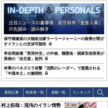
保守穏健派の大物政治家ラーリージャーニーの殺害が閉ざ
すイランとの交渉可能性
李在明政権「実用外交」の中核、魏聖洛・国家安保室長が
異例の「自主派」批判
米軍のベネズエラ攻撃「沈黙のレーダー」で意識される
「中国本土」の脆弱性
最新記事
執筆者一覧
連載一覧
ランキング
村上拓哉：混沌のイラン情勢