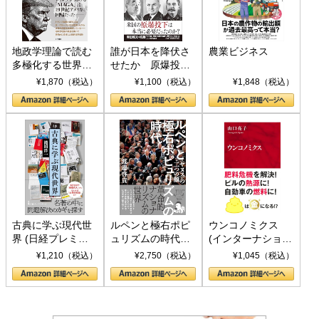
地政学理論で読む
誰が日本を降伏さ
農業ビジネス
多極化する世界：
せたか 原爆投
トランプとBRICS
下、ソ連参戦、そ
¥1,870（税込）
¥1,100（税込）
¥1,848（税込）
の挑戦
して聖断 (PHP新
書)
古典に学ぶ現代世
ルペンと極右ポピ
ウンコノミクス
界 (日経プレミア
ュリズムの時代：
(インターナショナ
シリーズ)
〈ヤヌス〉の二つ
ル新書)
¥1,210（税込）
¥2,750（税込）
¥1,045（税込）
の顔