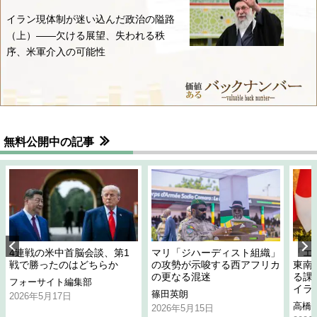
イラン現体制が迷い込んだ政治の隘路
（上）――欠ける展望、失われる秩
序、米軍介入の可能性
無料公開中の記事
4連戦の米中首脳会談、第1
マリ「ジハーディスト組織」
「エ
戦で勝ったのはどちらか
の攻勢が示唆する西アフリカ
東南
の更なる混迷
る課
フォーサイト編集部
イラ
篠田英朗
2026年5月17日
高橋
2026年5月15日