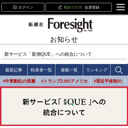
ログイン
初めての方
会員登録
お知らせ
新サービス「新潮QUE」への統合について
最新記事
執筆者一覧
連載一覧
ランキング
#中東動乱の深層
#トランプ2.0のアメリカ
#習近平体制の光