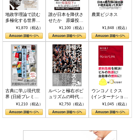
地政学理論で読む
誰が日本を降伏さ
農業ビジネス
多極化する世界：
せたか 原爆投
トランプとBRICS
下、ソ連参戦、そ
¥1,870（税込）
¥1,100（税込）
¥1,848（税込）
の挑戦
して聖断 (PHP新
書)
古典に学ぶ現代世
ルペンと極右ポピ
ウンコノミクス
界 (日経プレミア
ュリズムの時代：
(インターナショナ
シリーズ)
〈ヤヌス〉の二つ
ル新書)
¥1,210（税込）
¥2,750（税込）
¥1,045（税込）
の顔