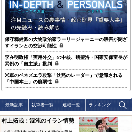
保守穏健派の大物政治家ラーリージャーニーの殺害が閉ざ
すイランとの交渉可能性
李在明政権「実用外交」の中核、魏聖洛・国家安保室長が
異例の「自主派」批判
米軍のベネズエラ攻撃「沈黙のレーダー」で意識される
「中国本土」の脆弱性
最新記事
執筆者一覧
連載一覧
ランキング
村上拓哉：混沌のイラン情勢