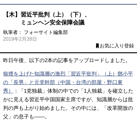
【木】習近平批判（上）（下）、
ミュンヘン安全保障会議
執筆者：
フォーサイト編集部
2019年2月28日
お気に入り登録
昨日午後、以下の2本の記事をアップロードしました。
狼煙を上げた知識層の激烈「習近平批判」（上）鄧小平
の「長男」と元党幹部（中国・台湾の部屋・野口東
秀）
：「1党独裁」体制の中での「1人独裁」を確立した
かに見える習近平中国国家主席ですが、知識層からは批
判の声も上がり始めました。その中には、「改革開放の
父」の息子も――。