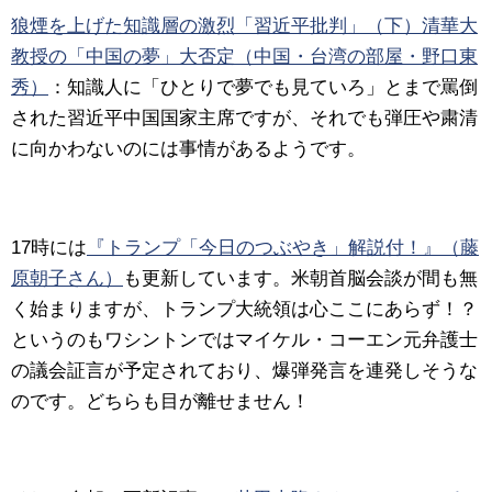
狼煙を上げた知識層の激烈「習近平批判」（下）清華大
教授の「中国の夢」大否定（中国・台湾の部屋・野口東
秀）
：知識人に「ひとりで夢でも見ていろ」とまで罵倒
された習近平中国国家主席ですが、それでも弾圧や粛清
に向かわないのには事情があるようです。
17時には
『トランプ「今日のつぶやき」解説付！』（藤
原朝子さん）
も更新しています。米朝首脳会談が間も無
く始まりますが、トランプ大統領は心ここにあらず！？
というのもワシントンではマイケル・コーエン元弁護士
の議会証言が予定されており、爆弾発言を連発しそうな
のです。どちらも目が離せません！