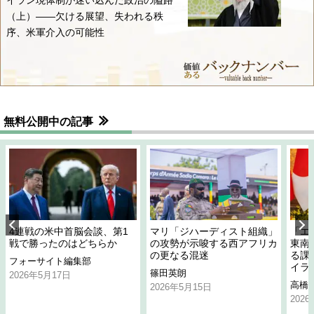
イラン現体制が迷い込んだ政治の隘路
（上）――欠ける展望、失われる秩
序、米軍介入の可能性
無料公開中の記事
4連戦の米中首脳会談、第1
マリ「ジハーディスト組織」
「エ
戦で勝ったのはどちらか
の攻勢が示唆する西アフリカ
東南
の更なる混迷
る課
フォーサイト編集部
イラ
篠田英朗
2026年5月17日
高橋
2026年5月15日
202