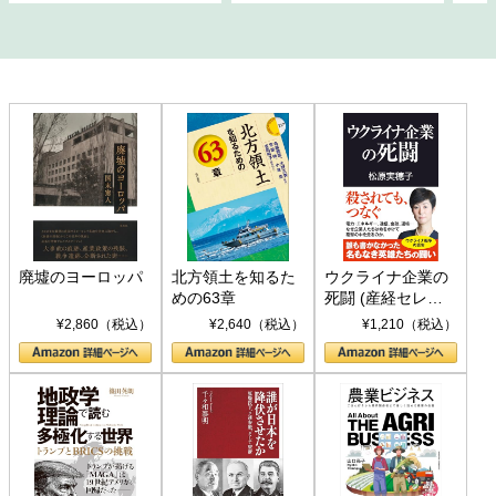
廃墟のヨーロッパ
北方領土を知るた
ウクライナ企業の
めの63章
死闘 (産経セレク
ト S 039)
¥2,860（税込）
¥2,640（税込）
¥1,210（税込）