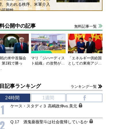
望、失われる秩序、米軍介入
の可能性
料公開中の記事
無料記事一覧
連戦の米中首脳会
マリ「ジハーディス
「エネルギー供給国
、第1戦で勝っ
ト組織」の攻勢が…
としての東南アジ…
国にも理解してほしい「極東
ホルムズ海峡危機で加速したエ
…
905年体制」における日米韓安
ネルギー転換が「中国依存」に
保障協力の意味
行き着くリスク
目記事ランキング
和泰明
小山堅
ランキング一覧
6年5月15日
2026年5月14日
24時間
1週間
f
1
ケース・スタディ３ 高嶋政伸vs.美元
2
Q.17 酒鬼薔薇聖斗は社会復帰しているか