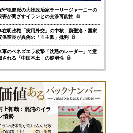
保守穏健派の大物政治家ラーリージャーニーの
殺害が閉ざすイランとの交渉可能性
李在明政権「実用外交」の中核、魏聖洛・国家
安保室長が異例の「自主派」批判
米軍のベネズエラ攻撃「沈黙のレーダー」で意
識される「中国本土」の脆弱性
村上拓哉：混沌のイラ
ン情勢
イラン現体制が迷い込んだ政
治の隘路（上）――欠ける展