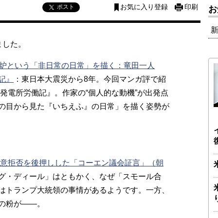
ポスト
お気に入り登録
印刷
お
ました。
廃炉という「非日常の日常」を描く：竜田一人
記』
：
東日本大震災から8年。今回マンガ評で紹
発電所労働記』。作家の“個人的な動機”が出発点
の目から見た『いちえふ』の日常」を描く姿勢が
合意拒否を後押しした「コーエン議会証言」（朝
グ・ディール」はともかく、なぜ「スモール合
はトランプ大統領の事情があるようです。一方、
の粉が――。