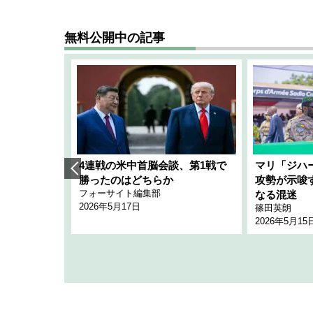
無料公開中の記事
艦隊」構想
4連戦の米中首脳会談、第1戦で
マリ「ジハ
「空白」
勝ったのはどちらか
攻勢が示唆
フォーサイト編集部
のか
なる混迷
2026年5月17日
篠田英朗
2026年5月15