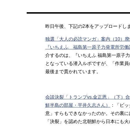
昨日午後、下記の2本をアップロードし
独選「大人の必読マンガ」案内（10）
『いちえふ 福島第一原子力発電所労働
介するのは、『いちえふ 福島第一原子力
となっている潜入ルポですが、「作業員
最後まで貫かれています。
会談決裂「トランプvs.金正恩」（下）
鮮半島の部屋・平井久志さん）
：
「ビッ
意」すらもできなかったのか。その裏に
「決裂」を認めた北朝鮮から日本にも火