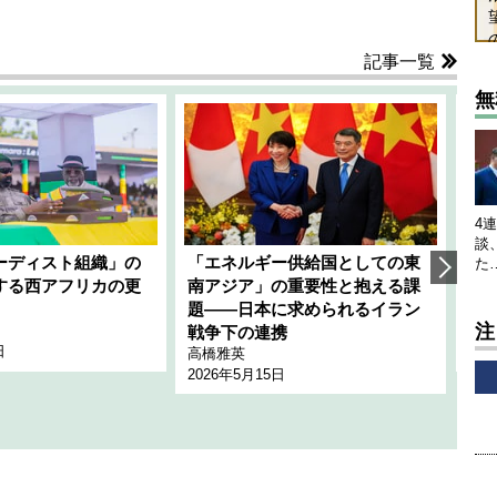
記事一覧
無
4
談
ーディスト組織」の
「エネルギー供給国としての東
韓
た
する西アフリカの更
南アジア」の重要性と抱える課
1
題――日本に求められるイラン
全
注
千々
戦争下の連携
日
202
高橋雅英
2026年5月15日