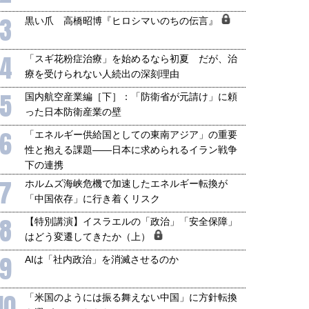
3
黒い爪 高橋昭博『ヒロシマいのちの伝言』
4
「スギ花粉症治療」を始めるなら初夏 だが、治
療を受けられない人続出の深刻理由
5
国内航空産業編［下］：「防衛省が元請け」に頼
った日本防衛産業の壁
6
「エネルギー供給国としての東南アジア」の重要
性と抱える課題――日本に求められるイラン戦争
下の連携
7
ホルムズ海峡危機で加速したエネルギー転換が
「中国依存」に行き着くリスク
8
【特別講演】イスラエルの「政治」「安全保障」
はどう変遷してきたか（上）
9
AIは「社内政治」を消滅させるのか
10
「米国のようには振る舞えない中国」に方針転換