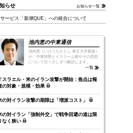
知らせ
お知らせ一覧
新サービス「新潮QUE」への統合について
池内恵の中東通信
池内恵（いけうちさとし 東京大学教授）
が、中東情勢とイスラーム教やその思想
について日々少しずつ解説します。
一覧
イスラエル・米のイラン攻撃が開始：焦点は報
復の対象・規模・効果
米の対イラン攻撃の期限は「増派コスト」
米の対イラン「強制外交」で戦争回避の道は限
りなく狭い