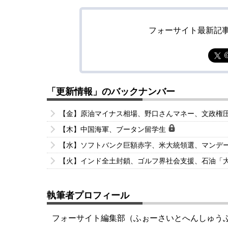
フォーサイト最新記
「更新情報」のバックナンバー
【金】原油マイナス相場、野口さんマネー、文政権
【木】中国海軍、ブータン留学生
【水】ソフトバンク巨額赤字、米大統領選、マンデ
【火】インド全土封鎖、ゴルフ界社会支援、石油「
執筆者プロフィール
フォーサイト編集部（ふぉーさいとへんしゅう