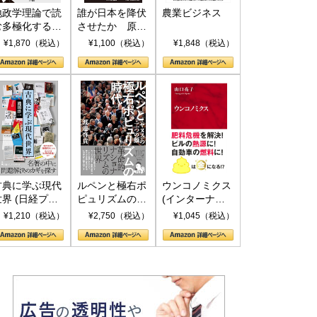
地政学理論で読
誰が日本を降伏
農業ビジネス
む多極化する世
させたか 原爆
界：トランプと
投下、ソ連参
¥1,870（税込）
¥1,100（税込）
¥1,848（税込）
RICSの挑戦
戦、そして聖断
(PHP新書)
古典に学ぶ現代
ルペンと極右ポ
ウンコノミクス
世界 (日経プレ
ピュリズムの時
(インターナシ
ミアシリーズ)
代：〈ヤヌス〉
ョナル新書)
¥1,210（税込）
¥2,750（税込）
¥1,045（税込）
の二つの顔