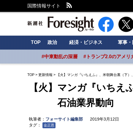
RSS
国際情報サイト
新潮社 Foresig
TOP
政治
経済・ビジネス
軍事・
#中東動乱の深層
#トランプ2.0のアメリ
TOP
>
更新情報
>
【火】マンガ『いちえふ』、米朝舞台裏（下）
【火】マンガ『いちえ
石油業界動向
執筆者：
フォーサイト編集部
2019年3月12日
タグ：
金正恩