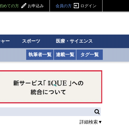
初めての方
お申込み
会員の方
ログイン
チャー
スポーツ
医療・サイエンス
執筆者一覧
連載一覧
タグ一覧
詳細検索▼