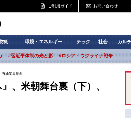
ご利用ガイド
お問い合わせ
ht フォーサイト
防衛
環境・エネルギー
テック
社会
カル
カ
#習近平体制の光と影
#ロシア・ウクライナ戦争
、石油業界動向
ふ』、米朝舞台裏（下）、