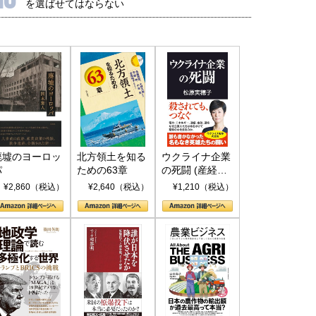
を選ばせてはならない
廃墟のヨーロッ
北方領土を知る
ウクライナ企業
パ
ための63章
の死闘 (産経セ
レクト S 039)
¥2,860（税込）
¥2,640（税込）
¥1,210（税込）