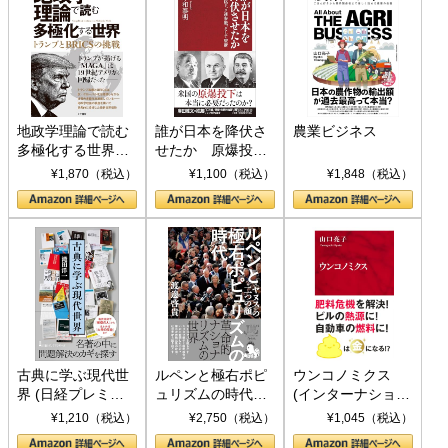
地政学理論で読む
誰が日本を降伏さ
農業ビジネス
多極化する世界：
せたか 原爆投
トランプとBRICS
下、ソ連参戦、そ
¥1,870（税込）
¥1,100（税込）
¥1,848（税込）
の挑戦
して聖断 (PHP新
書)
古典に学ぶ現代世
ルペンと極右ポピ
ウンコノミクス
界 (日経プレミア
ュリズムの時代：
(インターナショナ
シリーズ)
〈ヤヌス〉の二つ
ル新書)
¥1,210（税込）
¥2,750（税込）
¥1,045（税込）
の顔