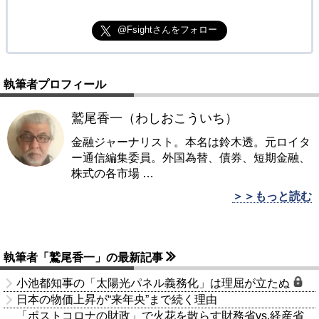
@Fsightさんをフォロー
執筆者プロフィール
鷲尾香一（わしおこういち）
金融ジャーナリスト。本名は鈴木透。元ロイタ
ー通信編集委員。外国為替、債券、短期金融、
株式の各市場
…
＞＞もっと読む
執筆者「鷲尾香一」の最新記事
小池都知事の「太陽光パネル義務化」は理屈が立たぬ
日本の物価上昇が“来年央”まで続く理由
「ポストコロナの財政」で火花を散らす財務省vs.経産省