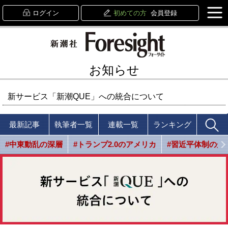
ログイン
初めての方
会員登録
お知らせ
新サービス「新潮QUE」への統合について
最新記事
執筆者一覧
連載一覧
ランキング
#中東動乱の深層
#トランプ2.0のアメリカ
#習近平体制の光