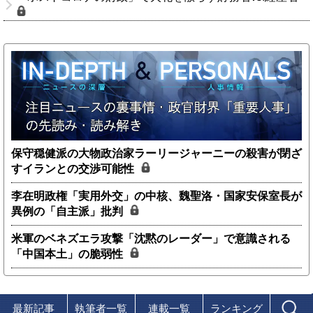
保守穏健派の大物政治家ラーリージャーニーの殺害が閉ざ
すイランとの交渉可能性
李在明政権「実用外交」の中核、魏聖洛・国家安保室長が
異例の「自主派」批判
米軍のベネズエラ攻撃「沈黙のレーダー」で意識される
「中国本土」の脆弱性
最新記事
執筆者一覧
連載一覧
ランキング