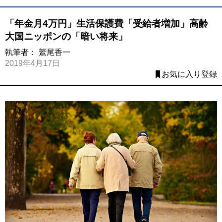
「年金月4万円」生活保護費「受給者増加」高齢
大国ニッポンの「暗い将来」
執筆者：
鷲尾香一
2019年4月17日
お気に入り登録