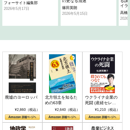
の更なる混迷
る課
フォーサイト編集部
イラ
篠田英朗
2026年5月17日
高橋
2026年5月15日
202
廃墟のヨーロッパ
北方領土を知るた
ウクライナ企業の
めの63章
死闘 (産経セレク
ト S 039)
¥2,860（税込）
¥2,640（税込）
¥1,210（税込）