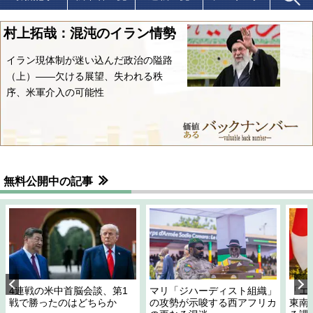
村上拓哉：混沌のイラン情勢
イラン現体制が迷い込んだ政治の隘路
（上）――欠ける展望、失われる秩
序、米軍介入の可能性
無料公開中の記事
4連戦の米中首脳会談、第1
マリ「ジハーディスト組織」
「エ
戦で勝ったのはどちらか
の攻勢が示唆する西アフリカ
東南