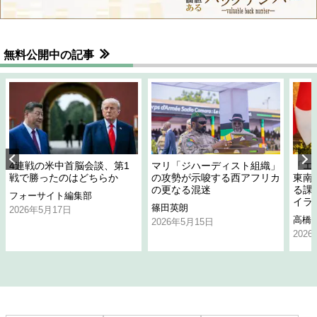
無料公開中の記事
4連戦の米中首脳会談、第1
マリ「ジハーディスト組織」
「エ
戦で勝ったのはどちらか
の攻勢が示唆する西アフリカ
東南
の更なる混迷
る課
フォーサイト編集部
イラ
篠田英朗
2026年5月17日
高橋
2026年5月15日
202