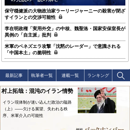
保守穏健派の大物政治家ラーリージャーニーの殺害が閉ざ
すイランとの交渉可能性
李在明政権「実用外交」の中核、魏聖洛・国家安保室長が
異例の「自主派」批判
米軍のベネズエラ攻撃「沈黙のレーダー」で意識される
「中国本土」の脆弱性
最新記事
執筆者一覧
連載一覧
ランキング
村上拓哉：混沌のイラン情勢
イラン現体制が迷い込んだ政治の隘路
（上）――欠ける展望、失われる秩
序、米軍介入の可能性