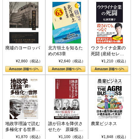
廃墟のヨーロッパ
北方領土を知るた
ウクライナ企業の
めの63章
死闘 (産経セレク
ト S 039)
¥2,860（税込）
¥2,640（税込）
¥1,210（税込）
地政学理論で読む
誰が日本を降伏さ
農業ビジネス
多極化する世界：
せたか 原爆投
トランプとBRICS
下、ソ連参戦、そ
¥1,870（税込）
¥1,100（税込）
¥1,848（税込）