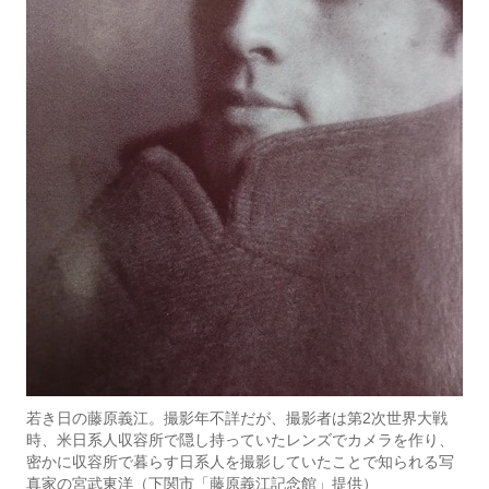
若き日の藤原義江。撮影年不詳だが、撮影者は第2次世界大戦
時、米日系人収容所で隠し持っていたレンズでカメラを作り、
密かに収容所で暮らす日系人を撮影していたことで知られる写
真家の宮武東洋（下関市「藤原義江記念館」提供）