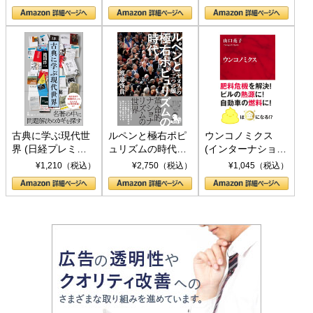
の挑戦
して聖断 (PHP新
書)
古典に学ぶ現代世
ルペンと極右ポピ
ウンコノミクス
界 (日経プレミア
ュリズムの時代：
(インターナショナ
シリーズ)
〈ヤヌス〉の二つ
ル新書)
¥1,210（税込）
¥2,750（税込）
¥1,045（税込）
の顔