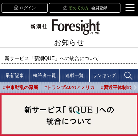
ログイン
初めての方
会員登録
お知らせ
新サービス「新潮QUE」への統合について
最新記事
執筆者一覧
連載一覧
ランキング
#中東動乱の深層
#トランプ2.0のアメリカ
#習近平体制の光