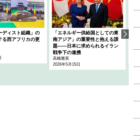
ーディスト組織」の
「エネルギー供給国としての東
韓
する西アフリカの更
南アジア」の重要性と抱える課
1
題――日本に求められるイラン
全
千々
戦争下の連携
日
202
高橋雅英
2026年5月15日