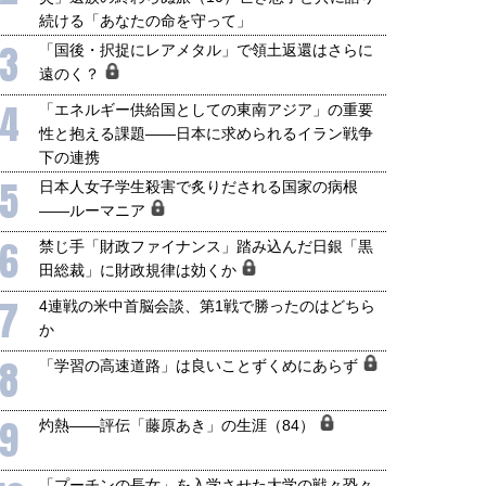
続ける「あなたの命を守って」
3
「国後・択捉にレアメタル」で領土返還はさらに
遠のく？
4
「エネルギー供給国としての東南アジア」の重要
国にも理解してほしい「極東
ホルムズ海峡危機で加速したエ
性と抱える課題――日本に求められるイラン戦争
905年体制」における日米韓安
ネルギー転換が「中国依存」に
下の連携
保障協力の意味
行き着くリスク
和泰明
小山堅
5
日本人女子学生殺害で炙りだされる国家の病根
6年5月15日
2026年5月14日
――ルーマニア
6
禁じ手「財政ファイナンス」踏み込んだ日銀「黒
田総裁」に財政規律は効くか
7
4連戦の米中首脳会談、第1戦で勝ったのはどちら
か
8
「学習の高速道路」は良いことずくめにあらず
9
灼熱――評伝「藤原あき」の生涯（84）
「プーチンの長女」を入学させた大学の戦々恐々