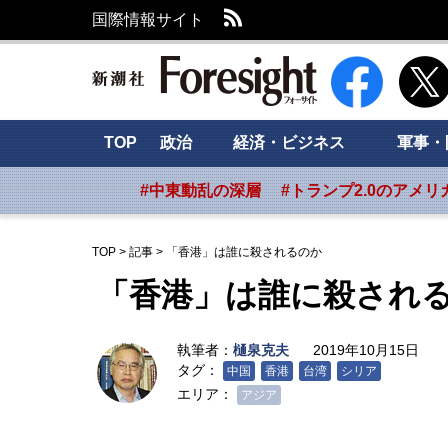
RSS
国際情報サイト
新潮社 Foresig
TOP
政治
経済・ビジネス
軍事・
#中東動乱の深層
#トランプ2.0のアメリ
TOP
>
記事
>
「香港」は誰に殺されるのか
「香港」は誰に殺され
執筆者：
樋泉克夫
2019年10月15日
タグ：
中国
香港
台湾
シリア
エリア：
アジア