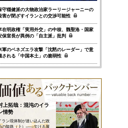
保守穏健派の大物政治家ラーリージャーニーの
殺害が閉ざすイランとの交渉可能性
李在明政権「実用外交」の中核、魏聖洛・国家
安保室長が異例の「自主派」批判
米軍のベネズエラ攻撃「沈黙のレーダー」で意
識される「中国本土」の脆弱性
村上拓哉：混沌のイラ
ン情勢
イラン現体制が迷い込んだ政
治の隘路（上）――欠ける展