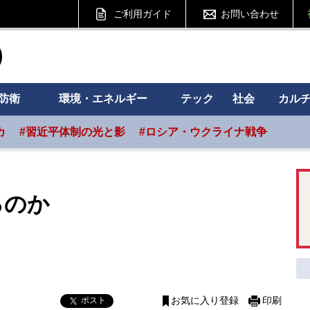
ご利用ガイド
お問い合わせ
ht フォーサイト
防衛
環境・エネルギー
テック
社会
カル
カ
#習近平体制の光と影
#ロシア・ウクライナ戦争
るのか
ポスト
お気に入り登録
印刷