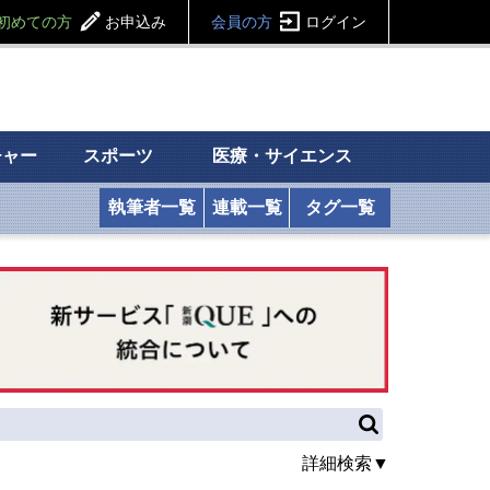
初めての方
お申込み
会員の方
ログイン
チャー
スポーツ
医療・サイエンス
執筆者一覧
連載一覧
タグ一覧
詳細検索▼