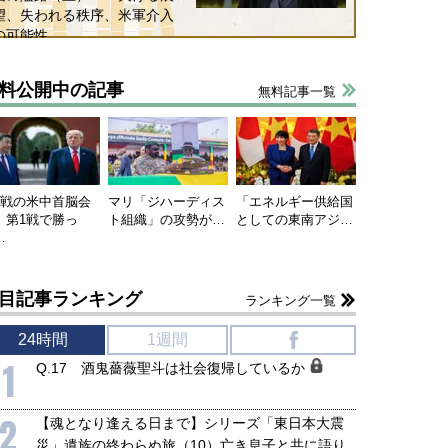
望、失われる秩序、米軍介入
の可能性
料公開中の記事
無料記事一覧
連戦の米中首脳会
マリ「ジハーディス
「エネルギー供給国
、第1戦で勝っ
ト組織」の攻勢が…
としての東南アジ…
…
目記事ランキング
ランキング一覧
24時間
1週間
f
1
Q.17 酒鬼薔薇聖斗は社会復帰しているか
2
【魂となり逢える日まで】シリーズ「東日本大震
災」遺族の終わらぬ旅（10）亡き息子と共に語り