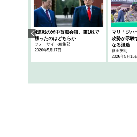
艦隊」構想
4連戦の米中首脳会談、第1戦で
マリ「ジハ
「空白」
勝ったのはどちらか
攻勢が示唆
フォーサイト編集部
のか
なる混迷
2026年5月17日
篠田英朗
2026年5月15