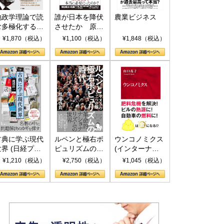
地政学理論で読
誰が日本を降伏
農業ビジネス
む多極化する世
させたか 原爆
界：トランプと
投下、ソ連参
¥1,870（税込）
¥1,100（税込）
¥1,848（税込）
RICSの挑戦
戦、そして聖断
(PHP新書)
古典に学ぶ現代
ルペンと極右ポ
ウンコノミクス
世界 (日経プレ
ピュリズムの時
(インターナシ
ミアシリーズ)
代：〈ヤヌス〉
ョナル新書)
¥1,210（税込）
¥2,750（税込）
¥1,045（税込）
の二つの顔