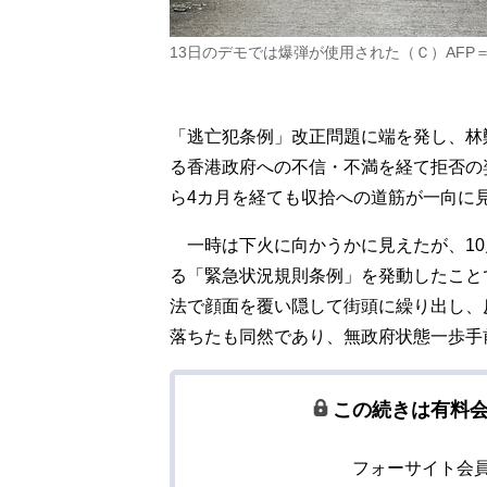
13日のデモでは爆弾が使用された（Ｃ）AFP
「逃亡犯条例」改正問題に端を発し、林
る香港政府への不信・不満を経て拒否の
ら4カ月を経ても収拾への道筋が一向に
一時は下火に向かうかに見えたが、10
る「緊急状況規則条例」を発動したこと
法で顔面を覆い隠して街頭に繰り出し、
落ちたも同然であり、無政府状態一歩手
この続きは有料
フォーサイト会