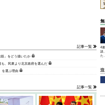
無
記事一覧
4
談
た
道筋」をどう描いたか
前も、民衆より北京政府を選んだ
注
路」を選ぶ理由
記事一覧