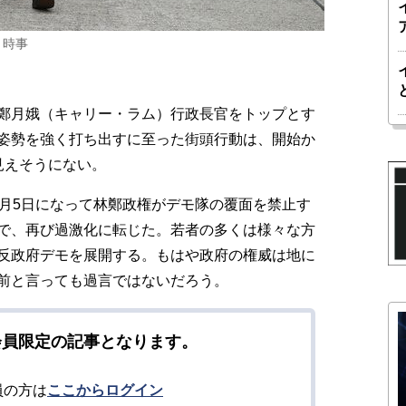
＝時事
鄭月娥（キャリー・ラム）行政長官をトップとす
姿勢を強く打ち出すに至った街頭行動は、開始か
見えそうにない。
月5日になって林鄭政権がデモ隊の覆面を禁止す
で、再び過激化に転じた。若者の多くは様々な方
反政府デモを展開する。もはや政府の権威は地に
前と言っても過言ではないだろう。
会員限定の記事となります。
員の方は
ここからログイン