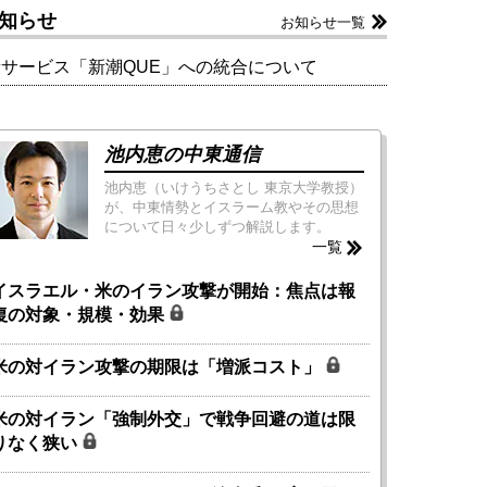
知らせ
お知らせ一覧
新サービス「新潮QUE」への統合について
池内恵の中東通信
池内恵（いけうちさとし 東京大学教授）
が、中東情勢とイスラーム教やその思想
について日々少しずつ解説します。
一覧
イスラエル・米のイラン攻撃が開始：焦点は報
復の対象・規模・効果
米の対イラン攻撃の期限は「増派コスト」
米の対イラン「強制外交」で戦争回避の道は限
りなく狭い