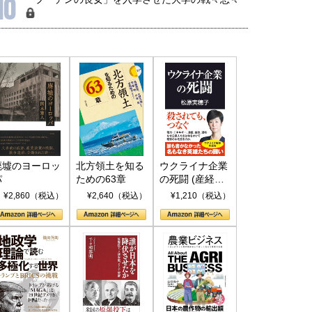
10
廃墟のヨーロッ
北方領土を知る
ウクライナ企業
パ
ための63章
の死闘 (産経セ
レクト S 039)
¥2,860（税込）
¥2,640（税込）
¥1,210（税込）