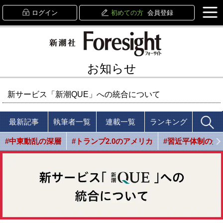
ログイン
初めての方
会員登録
お知らせ
新サービス「新潮QUE」への統合について
最新記事
執筆者一覧
連載一覧
ランキング
#中東動乱の深層
#トランプ2.0のアメリカ
#習近平体制の光