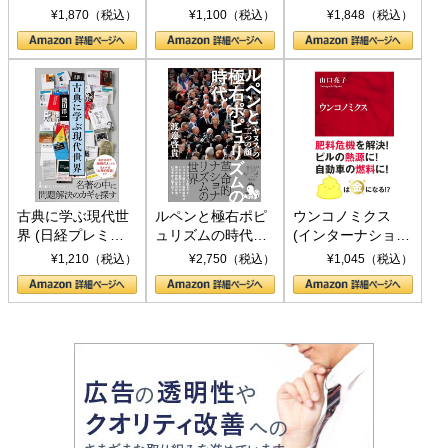
トランプとBRICS
下、ソ連参戦、そ
¥1,870（税込）
¥1,100（税込）
¥1,848（税込）
の挑戦
して聖断 (PHP新
書)
古典に学ぶ現代世
ルペンと極右ポピ
ウンコノミクス
界 (日経プレミア
ュリズムの時代：
(インターナショナ
シリーズ)
〈ヤヌス〉の二つ
ル新書)
¥1,210（税込）
¥2,750（税込）
¥1,045（税込）
の顔