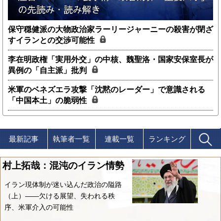
保守穏健派の大物政治家ラーリージャーニーの殺害が閉ざ
すイランとの交渉可能性
李在明政権「実用外交」の中核、魏聖洛・国家安保室長が
異例の「自主派」批判
米軍のベネズエラ攻撃「沈黙のレーダー」で意識される
「中国本土」の脆弱性
最新記事
執筆者一覧
連載一覧
ランキング
村上拓哉：混沌のイラン情勢
イラン現体制が迷い込んだ政治の隘路
（上）――欠ける展望、失われる秩
序、米軍介入の可能性