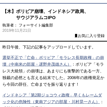
【木】ボリビア崩壊、インドネシア政局、
サウジアラムコIPO
執筆者：
フォーサイト編集部
2019年11月21日
お気に入り登録
昨日午後、下記の記事をアップロードしています。
選挙不正で「亡命」ボリビア「モラレス長期政権」の崩
壊（中南米の部屋・遅野井茂雄さん）
：
ボリビア「モラ
レス大統領」の崩壊は、あまりにも衝撃的である一方、
独裁の必然とも言える結末でした。2006年の政権発足か
ら今回の辞任、亡命までを振り返ります！
インドネシア「第2期ジョコウィ政権」早くもレームダ
ック化の危険性（東南アジアの部屋・川村晃一さん）
：