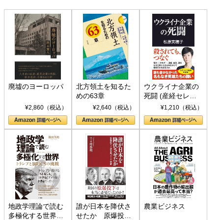
廃墟のヨーロッパ
北方領土を知るた
ウクライナ企業の
めの63章
死闘 (産経セレク
ト S 039)
¥2,860（税込）
¥2,640（税込）
¥1,210（税込）
地政学理論で読む
誰が日本を降伏さ
農業ビジネス
多極化する世界：
せたか 原爆投