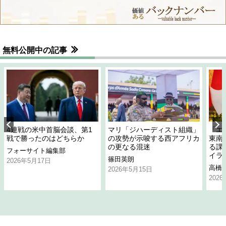
無料公開中の記事
4連戦の米中首脳会談、第1
マリ「ジハーディスト組織」
「エ
戦で勝ったのはどちらか
の攻勢が示唆する西アフリカ
東南
の更なる混迷
る課
フォーサイト編集部
イラ
篠田英朗
2026年5月17日
高橋
2026年5月15日
202