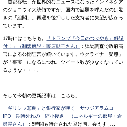
「首都移転」が世界的なニュースになったインドネシア
のジョコウィ大統領ですが、国内で話題を呼んだのは驚
きの「組閣」。再選を後押しした支持者に失望が広がっ
ています。
17時にはこちらも。
「トランプ『今日のつぶやき』解説
付！」（翻訳解説・藤原朝子さん）
：
弾劾調査で政府高
官による公開証言が続いています。ウクライナ「疑惑」
が「事実」になるにつれ、ツイート数が少なくなってい
るような・・・。
そして今朝の更新記事は、こちら。
「ギリシャ悲劇」と銀行家が嘆く「サウジアラムコ
IPO」期待外れの「縮小後退」（エネルギーの部屋・岩
瀬昇さん）
：
5時間も待たされた挙げ句、会えずじま