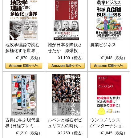
地政学理論で読む
誰が日本を降伏さ
農業ビジネス
多極化する世界：
せたか 原爆投
トランプとBRICS
下、ソ連参戦、そ
¥1,870（税込）
¥1,100（税込）
¥1,848（税込）
の挑戦
して聖断 (PHP新
書)
古典に学ぶ現代世
ルペンと極右ポピ
ウンコノミクス
界 (日経プレミア
ュリズムの時代：
(インターナショナ
シリーズ)
〈ヤヌス〉の二つ
ル新書)
¥1,210（税込）
¥2,750（税込）
¥1,045（税込）
の顔