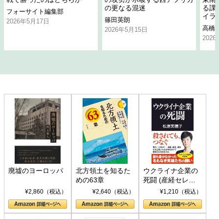
の更なる混迷
る課
フォーサイト編集部
イラ
篠田英朗
2026年5月17日
高橋
2026年5月15日
202
廃墟のヨーロッパ
北方領土を知るた
ウクライナ企業の
めの63章
死闘 (産経セレク
ト S 039)
¥2,860（税込）
¥2,640（税込）
¥1,210（税込）