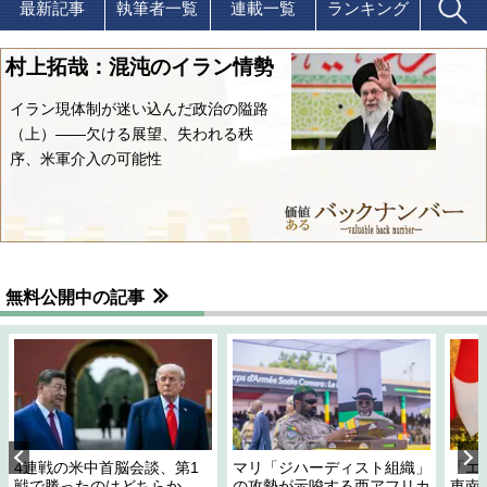
最新記事
執筆者一覧
連載一覧
ランキング
村上拓哉：混沌のイラン情勢
イラン現体制が迷い込んだ政治の隘路
（上）――欠ける展望、失われる秩
序、米軍介入の可能性
無料公開中の記事
4連戦の米中首脳会談、第1
マリ「ジハーディスト組織」
「エ
戦で勝ったのはどちらか
の攻勢が示唆する西アフリカ
東南