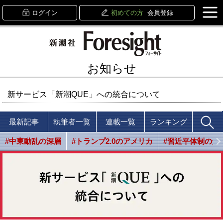
ログイン
初めての方
会員登録
お知らせ
新サービス「新潮QUE」への統合について
最新記事
執筆者一覧
連載一覧
ランキング
#中東動乱の深層
#トランプ2.0のアメリカ
#習近平体制の光