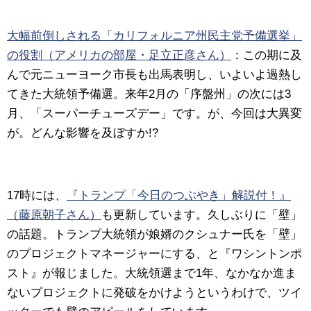
大幅前倒しされる「カリフォルニア州民主党予備選挙」
の役割（アメリカの部屋・足立正彦さん）
：この期に及
んで元ニューヨーク市長も出馬表明し、いよいよ過熱し
てきた大統領予備選。来年2月の「序盤州」の次には3
月、「スーパーチューズデー」です。が、今回は大異変
が。どんな影響を及ぼすか!?
17時には、
『トランプ「今日のつぶやき」解説付！』
（藤原朝子さん）
も更新しています。久しぶりに「壁」
の話題。トランプ大統領が娘婿のクシュナー氏を「壁」
のプロジェクトマネージャーにする、と『ワシントンポ
スト』が報じました。大統領選まで1年、なかなか進ま
ないプロジェクトに発破をかけようというわけで、ツイ