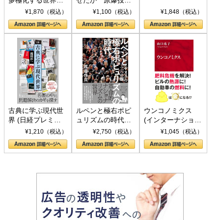
トランプとBRICS
下、ソ連参戦、そ
¥1,870（税込）
¥1,100（税込）
¥1,848（税込）
の挑戦
して聖断 (PHP新
書)
古典に学ぶ現代世
ルペンと極右ポピ
ウンコノミクス
界 (日経プレミア
ュリズムの時代：
(インターナショナ
シリーズ)
〈ヤヌス〉の二つ
ル新書)
¥1,210（税込）
¥2,750（税込）
¥1,045（税込）
の顔