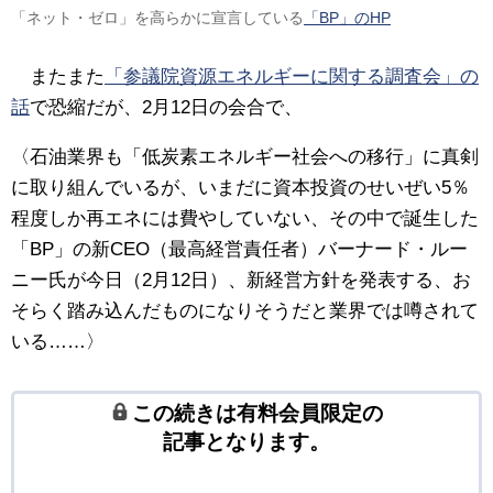
「ネット・ゼロ」を高らかに宣言している
「BP」のHP
またまた
「参議院資源エネルギーに関する調査会」の
話
で恐縮だが、2月12日の会合で、
〈石油業界も「低炭素エネルギー社会への移行」に真剣
に取り組んでいるが、いまだに資本投資のせいぜい5％
程度しか再エネには費やしていない、その中で誕生した
「BP」の新CEO（最高経営責任者）バーナード・ルー
ニー氏が今日（2月12日）、新経営方針を発表する、お
そらく踏み込んだものになりそうだと業界では噂されて
いる……〉
この続きは有料会員限定の
記事となります。