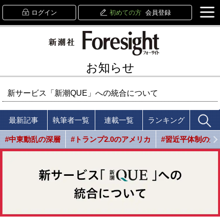
ログイン
初めての方
会員登録
お知らせ
新サービス「新潮QUE」への統合について
最新記事
執筆者一覧
連載一覧
ランキング
#中東動乱の深層
#トランプ2.0のアメリカ
#習近平体制の光