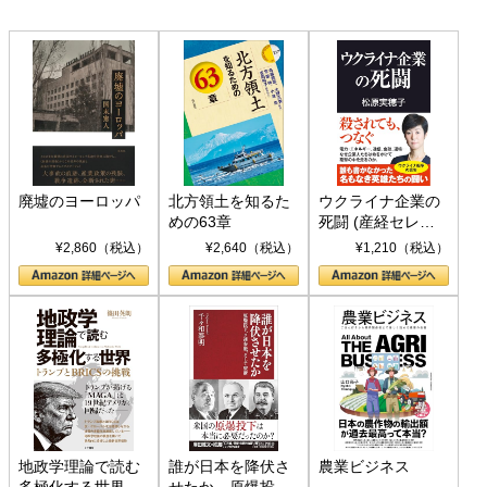
廃墟のヨーロッパ
北方領土を知るた
ウクライナ企業の
めの63章
死闘 (産経セレク
ト S 039)
¥2,860（税込）
¥2,640（税込）
¥1,210（税込）
地政学理論で読む
誰が日本を降伏さ
農業ビジネス
多極化する世界：
せたか 原爆投