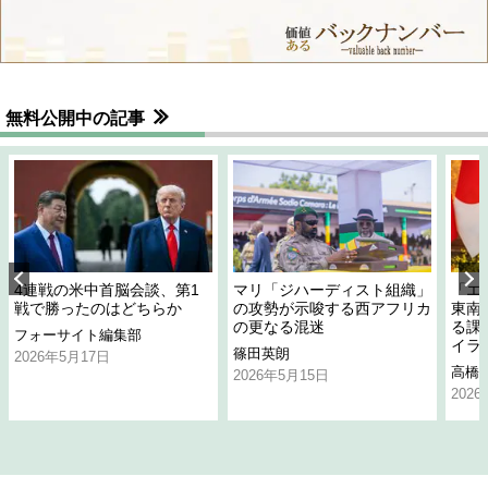
無料公開中の記事
4連戦の米中首脳会談、第1
マリ「ジハーディスト組織」
「エ
戦で勝ったのはどちらか
の攻勢が示唆する西アフリカ
東南
の更なる混迷
る課
フォーサイト編集部
イラ
篠田英朗
2026年5月17日
高橋
2026年5月15日
202