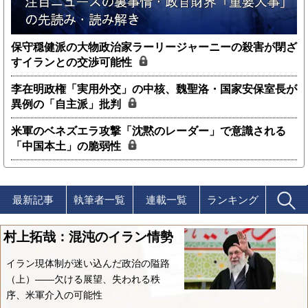
保守穏健派の大物政治家ラーリージャーニーの殺害が閉ざ
すイランとの交渉可能性
李在明政権「実用外交」の中核、魏聖洛・国家安保室長が
異例の「自主派」批判
米軍のベネズエラ攻撃「沈黙のレーダー」で意識される
「中国本土」の脆弱性
最新記事
執筆者一覧
連載一覧
ランキング
村上拓哉：混沌のイラン情勢
イラン現体制が迷い込んだ政治の隘路
（上）――欠ける展望、失われる秩
序、米軍介入の可能性