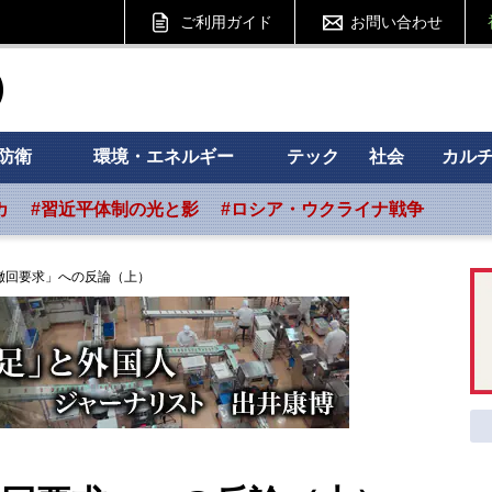
ご利用ガイド
お問い合わせ
ht フォーサイト
防衛
環境・エネルギー
テック
社会
カル
カ
#習近平体制の光と影
#ロシア・ウクライナ戦争
撤回要求」への反論（上）