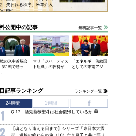
望、失われる秩序、米軍介入
の可能性
料公開中の記事
無料記事一覧
連戦の米中首脳会
マリ「ジハーディス
「エネルギー供給国
、第1戦で勝っ
ト組織」の攻勢が…
としての東南アジ…
…
目記事ランキング
ランキング一覧
24時間
1週間
f
1
Q.17 酒鬼薔薇聖斗は社会復帰しているか
2
【魂となり逢える日まで】シリーズ「東日本大震
災」遺族の終わらぬ旅（10）亡き息子と共に語り