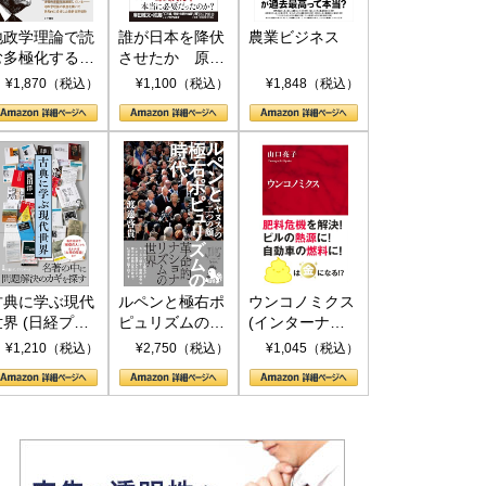
地政学理論で読
誰が日本を降伏
農業ビジネス
む多極化する世
させたか 原爆
界：トランプと
投下、ソ連参
¥1,870（税込）
¥1,100（税込）
¥1,848（税込）
RICSの挑戦
戦、そして聖断
(PHP新書)
古典に学ぶ現代
ルペンと極右ポ
ウンコノミクス
世界 (日経プレ
ピュリズムの時
(インターナシ
ミアシリーズ)
代：〈ヤヌス〉
ョナル新書)
¥1,210（税込）
¥2,750（税込）
¥1,045（税込）
の二つの顔