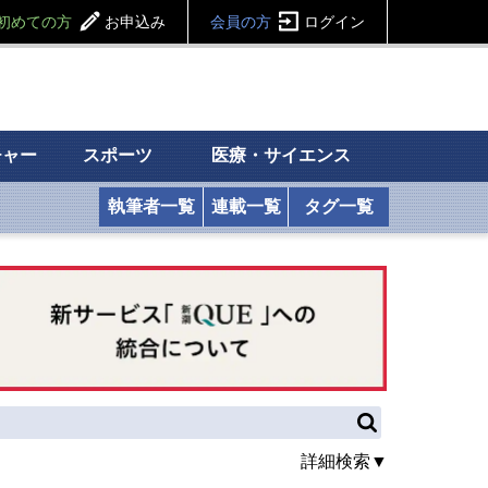
初めての方
お申込み
会員の方
ログイン
チャー
スポーツ
医療・サイエンス
執筆者一覧
連載一覧
タグ一覧
詳細検索▼