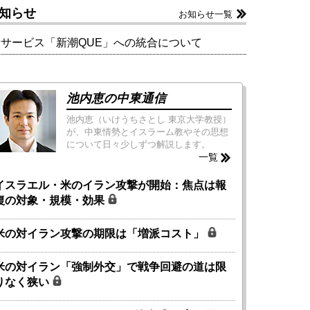
知らせ
お知らせ一覧
新サービス「新潮QUE」への統合について
池内恵の中東通信
池内恵（いけうちさとし 東京大学教授）
が、中東情勢とイスラーム教やその思想
について日々少しずつ解説します。
一覧
イスラエル・米のイラン攻撃が開始：焦点は報
復の対象・規模・効果
米の対イラン攻撃の期限は「増派コスト」
米の対イラン「強制外交」で戦争回避の道は限
りなく狭い