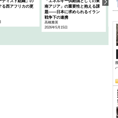
ーディスト組織」の
「エネルギー供給国としての東
韓
する西アフリカの更
南アジア」の重要性と抱える課
1
題――日本に求められるイラン
全
千々
戦争下の連携
日
202
高橋雅英
2026年5月15日