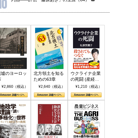
10
国にも理解してほしい「極東
ホルムズ海峡危機で加速したエ
905年体制」における日米韓安
ネルギー転換が「中国依存」に
保障協力の意味
行き着くリスク
和泰明
小山堅
6年5月15日
2026年5月14日
廃墟のヨーロッ
北方領土を知る
ウクライナ企業
パ
ための63章
の死闘 (産経セ
レクト S 039)
¥2,860（税込）
¥2,640（税込）
¥1,210（税込）