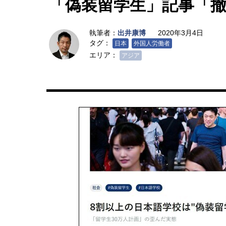
「偽装留学生」記事「
執筆者：
出井康博
2020年3月4日
タグ：
日本
外国人労働者
エリア：
アジア