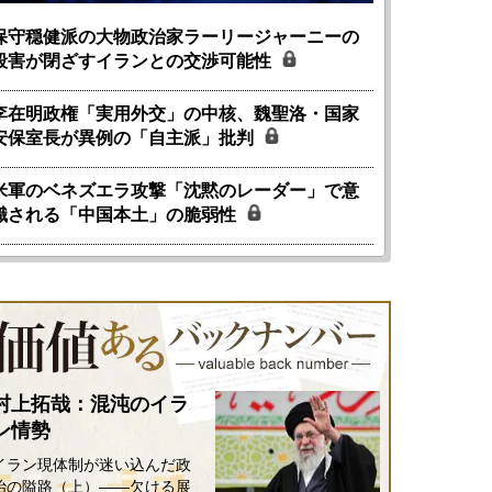
保守穏健派の大物政治家ラーリージャーニーの
殺害が閉ざすイランとの交渉可能性
李在明政権「実用外交」の中核、魏聖洛・国家
安保室長が異例の「自主派」批判
米軍のベネズエラ攻撃「沈黙のレーダー」で意
識される「中国本土」の脆弱性
村上拓哉：混沌のイラ
ン情勢
イラン現体制が迷い込んだ政
治の隘路（上）――欠ける展