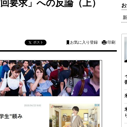
撤回要求」への反論（上）
お
ポスト
お気に入り登録
印刷