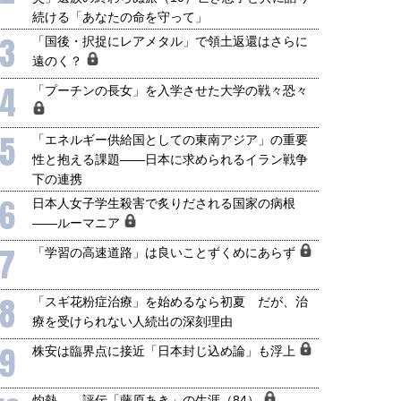
続ける「あなたの命を守って」
3
「国後・択捉にレアメタル」で領土返還はさらに
遠のく？
4
「プーチンの長女」を入学させた大学の戦々恐々
5
「エネルギー供給国としての東南アジア」の重要
性と抱える課題――日本に求められるイラン戦争
下の連携
6
日本人女子学生殺害で炙りだされる国家の病根
――ルーマニア
7
「学習の高速道路」は良いことずくめにあらず
8
「スギ花粉症治療」を始めるなら初夏 だが、治
療を受けられない人続出の深刻理由
9
株安は臨界点に接近「日本封じ込め論」も浮上
灼熱――評伝「藤原あき」の生涯（84）