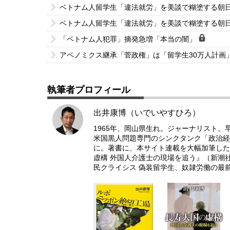
ベトナム人留学生「違法就労」を美談で糊塗する朝
ベトナム人留学生「違法就労」を美談で糊塗する朝
「ベトナム人犯罪」摘発急増「本当の闇」
アベノミクス継承「菅政権」は「留学生30万人計画
執筆者プロフィール
出井康博（いでいやすひろ）
1965年、岡山県生れ。ジャーナリスト
米国黒人問題専門のシンクタンク「政治経
に。著書に、本サイト連載を大幅加筆した
虚構 外国人介護士の現場を追う』（新潮
民クライシス 偽装留学生、奴隷労働の最