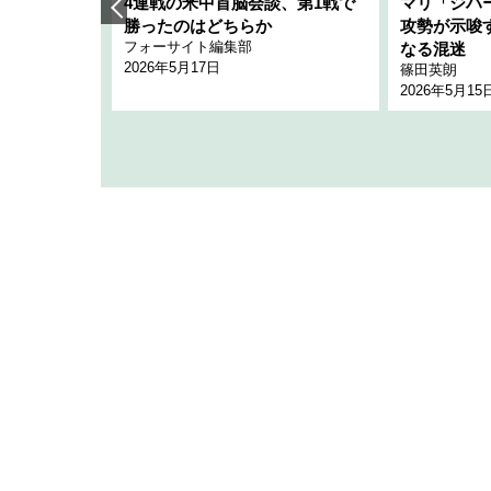
艦隊」構想
4連戦の米中首脳会談、第1戦で
マリ「ジハ
「空白」
勝ったのはどちらか
攻勢が示唆
フォーサイト編集部
のか
なる混迷
2026年5月17日
篠田英朗
2026年5月15