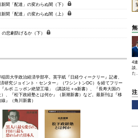
日新聞「配達」の変わらぬ闇（下）
日新聞「配達」の変わらぬ闇（上）
無
」の悲劇防げるか（下）
4
談
た
。早稲田大学政治経済学部卒。英字紙『日経ウィークリー』記者、
済研究ジョイント・センター」（ワシントンDC）を経てフリー
『ルポ ニッポン絶望工場」（講談社＋α新書）、『長寿大国の
注
社）、『松下政経塾とは何か』（新潮新書）など。最新刊は『移
前線』（角川新書）