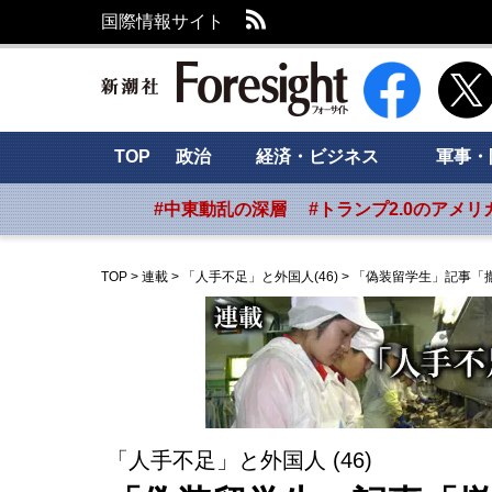
RSS
国際情報サイト
新潮社 Foresig
TOP
政治
経済・ビジネス
軍事・
#中東動乱の深層
#トランプ2.0のアメリ
TOP
>
連載
>
「人手不足」と外国人(46)
>
「偽装留学生」記事「
「人手不足」と外国人 (46)