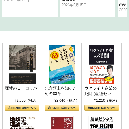
2026年5月17日
高橋
2026年5月15日
202
廃墟のヨーロッパ
北方領土を知るた
ウクライナ企業の
めの63章
死闘 (産経セレク
ト S 039)
¥2,860（税込）
¥2,640（税込）
¥1,210（税込）