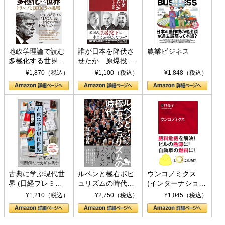
地政学理論で読む
誰が日本を降伏さ
農業ビジネス
多極化する世界：
せたか 原爆投
トランプとBRICS
下、ソ連参戦、そ
¥1,870（税込）
¥1,100（税込）
¥1,848（税込）
の挑戦
して聖断 (PHP新
書)
古典に学ぶ現代世
ルペンと極右ポピ
ウンコノミクス
界 (日経プレミア
ュリズムの時代：
(インターナショナ
シリーズ)
〈ヤヌス〉の二つ
ル新書)
¥1,210（税込）
¥2,750（税込）
¥1,045（税込）
の顔