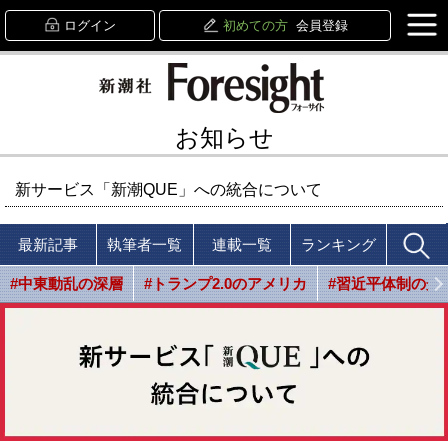
ログイン
初めての方
会員登録
お知らせ
新サービス「新潮QUE」への統合について
最新記事
執筆者一覧
連載一覧
ランキング
#中東動乱の深層
#トランプ2.0のアメリカ
#習近平体制の光