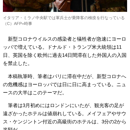
イタリア・ミラノ中央駅では軍兵士が乗降客の検疫を行なっている
（C）AFP=時事
新型コロナウイルスの感染者と犠牲者が急速にヨーロ
ッパで増えている。ドナルド・トランプ米大統領は11
日、
英国を除く欧州に過去14日間滞在した外国人の入国
を禁止した。
本稿執筆時、筆者はパリに滞在中だが、新型コロナへ
の危機感はヨーロッパでは日に日に高まっている。ニュ
ースの大半はこのテーマだ。
筆者は3月初めにはロンドンにいたが、観光客の足が
遠ざかったホテルは値崩れしている。メイフェアやサウ
ス・ケンジントン付近の高級街のホテルは、3分の2から
半額だ。