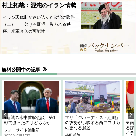
村上拓哉：混沌のイラン情勢
イラン現体制が迷い込んだ政治の隘路
（上）――欠ける展望、失われる秩
序、米軍介入の可能性
無料公開中の記事
4連戦の米中首脳会談、第1
マリ「ジハーディスト組織」
「エ
戦で勝ったのはどちらか
の攻勢が示唆する西アフリカ
東南
の更なる混迷
る課
フォーサイト編集部
イラ
篠田英朗