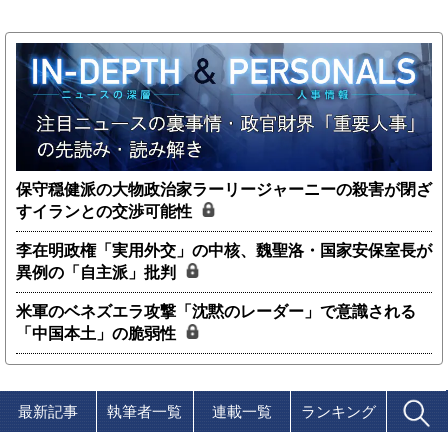
保守穏健派の大物政治家ラーリージャーニーの殺害が閉ざ
すイランとの交渉可能性
李在明政権「実用外交」の中核、魏聖洛・国家安保室長が
異例の「自主派」批判
米軍のベネズエラ攻撃「沈黙のレーダー」で意識される
「中国本土」の脆弱性
最新記事
執筆者一覧
連載一覧
ランキング