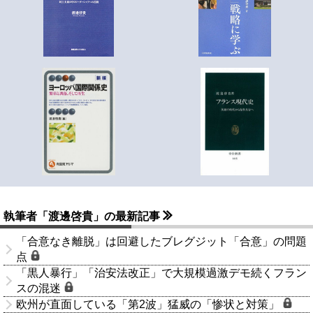
執筆者「渡邊啓貴」の最新記事
「合意なき離脱」は回避したブレグジット「合意」の問題
点
「黒人暴行」「治安法改正」で大規模過激デモ続くフラン
スの混迷
欧州が直面している「第2波」猛威の「惨状と対策」