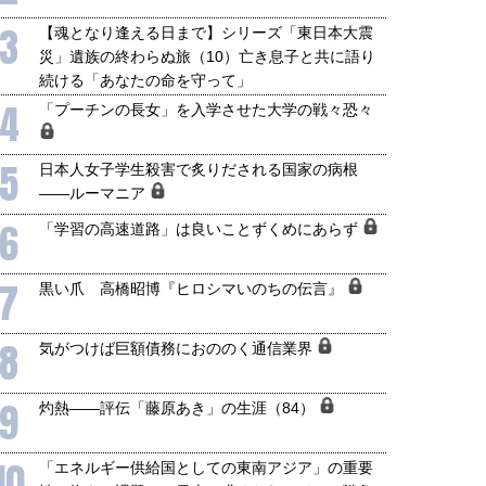
保障協力の意味
行き着くリスク
3
【魂となり逢える日まで】シリーズ「東日本大震
和泰明
小山堅
災」遺族の終わらぬ旅（10）亡き息子と共に語り
6年5月15日
2026年5月14日
続ける「あなたの命を守って」
4
「プーチンの長女」を入学させた大学の戦々恐々
5
日本人女子学生殺害で炙りだされる国家の病根
――ルーマニア
6
「学習の高速道路」は良いことずくめにあらず
7
黒い爪 高橋昭博『ヒロシマいのちの伝言』
8
気がつけば巨額債務におののく通信業界
9
灼熱――評伝「藤原あき」の生涯（84）
10
「エネルギー供給国としての東南アジア」の重要