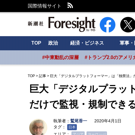
RSS
国際情報サイト
新潮社 Foresig
TOP
政治
経済・ビジネス
軍事・
#中東動乱の深層
#トランプ2.0のアメリ
TOP
>
記事
>
巨大「デジタルプラットフォーマー」は「独禁法」
巨大「デジタルプラッ
だけで監視・規制でき
執筆者：
鷲尾香一
2020年4月1日
タグ：
日本
エリア：
アジア
ヨーロッパ