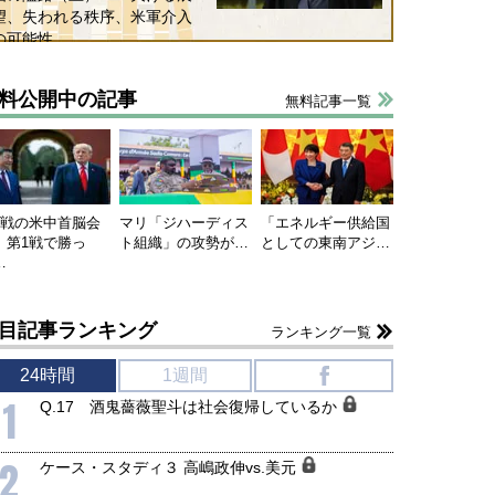
望、失われる秩序、米軍介入
の可能性
料公開中の記事
無料記事一覧
連戦の米中首脳会
マリ「ジハーディス
「エネルギー供給国
、第1戦で勝っ
ト組織」の攻勢が…
としての東南アジ…
…
目記事ランキング
ランキング一覧
24時間
1週間
f
1
Q.17 酒鬼薔薇聖斗は社会復帰しているか
2
国にも理解してほしい「極東
ホルムズ海峡危機で加速したエ
ケース・スタディ３ 高嶋政伸vs.美元
905年体制」における日米韓安
ネルギー転換が「中国依存」に