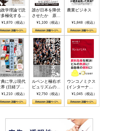
地政学理論で読
誰が日本を降伏
農業ビジネス
む多極化する世
させたか 原爆
界：トランプと
投下、ソ連参
¥1,870（税込）
¥1,100（税込）
¥1,848（税込）
RICSの挑戦
戦、そして聖断
(PHP新書)
古典に学ぶ現代
ルペンと極右ポ
ウンコノミクス
世界 (日経プレ
ピュリズムの時
(インターナシ
ミアシリーズ)
代：〈ヤヌス〉
ョナル新書)
¥1,210（税込）
¥2,750（税込）
¥1,045（税込）
の二つの顔