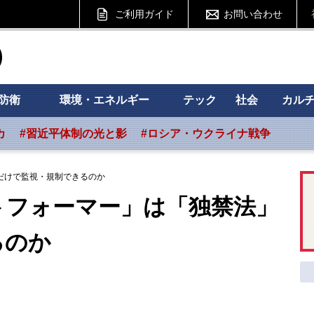
ご利用ガイド
お問い合わせ
ht フォーサイト
防衛
環境・エネルギー
テック
社会
カル
カ
#習近平体制の光と影
#ロシア・ウクライナ戦争
だけで監視・規制できるのか
トフォーマー」は「独禁法」
るのか