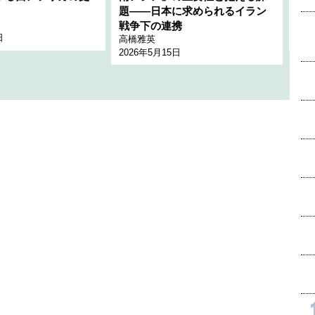
題――日本に求められるイラン
全
千々
戦争下の連携
日
202
高橋雅英
2026年5月15日