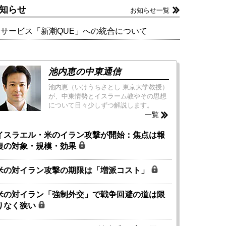
知らせ
お知らせ一覧
新サービス「新潮QUE」への統合について
池内恵の中東通信
池内恵（いけうちさとし 東京大学教授）
が、中東情勢とイスラーム教やその思想
について日々少しずつ解説します。
一覧
イスラエル・米のイラン攻撃が開始：焦点は報
復の対象・規模・効果
米の対イラン攻撃の期限は「増派コスト」
米の対イラン「強制外交」で戦争回避の道は限
りなく狭い