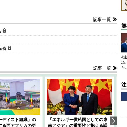
記事一覧
無
ぬ
産省
4
談
た
記事一覧
注
ーディスト組織」の
「エネルギー供給国としての東
韓
する西アフリカの更
南アジア」の重要性と抱える課
1