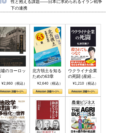
性と抱える課題――日本に求められるイラン戦争
下の連携
廃墟のヨーロッ
北方領土を知る
ウクライナ企業
パ
ための63章
の死闘 (産経セ
レクト S 039)
¥2,860（税込）
¥2,640（税込）
¥1,210（税込）