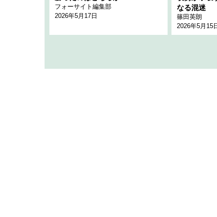
フォーサイト編集部
のか
なる混迷
2026年5月17日
篠田英朗
2026年5月15