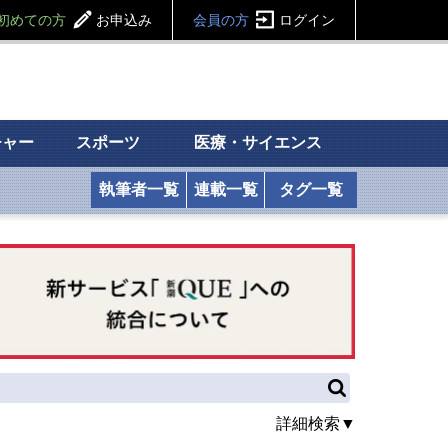
初めての方
お申込み
会員の方
ログイン
チャー
スポーツ
医療・サイエンス
執筆者一覧
連載一覧
タグ一覧
詳細検索▼