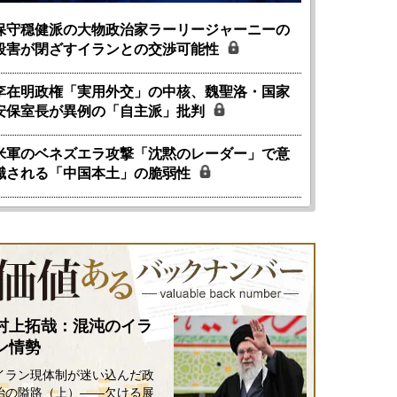
保守穏健派の大物政治家ラーリージャーニーの
殺害が閉ざすイランとの交渉可能性
李在明政権「実用外交」の中核、魏聖洛・国家
安保室長が異例の「自主派」批判
米軍のベネズエラ攻撃「沈黙のレーダー」で意
識される「中国本土」の脆弱性
村上拓哉：混沌のイラ
ン情勢
イラン現体制が迷い込んだ政
治の隘路（上）――欠ける展