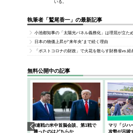
いる。
執筆者「鷲尾香一」の最新記事
小池都知事の「太陽光パネル義務化」は理屈が立た
日本の物価上昇が“来年央”まで続く理由
「ポストコロナの財政」で火花を散らす財務省vs.経
無料公開中の記事
艦隊」構想
4連戦の米中首脳会談、第1戦で
マリ「ジハ
「空白」
勝ったのはどちらか
攻勢が示唆