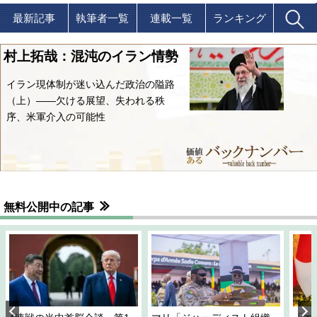
最新記事
執筆者一覧
連載一覧
ランキング
村上拓哉：混沌のイラン情勢
イラン現体制が迷い込んだ政治の隘路
（上）――欠ける展望、失われる秩
序、米軍介入の可能性
無料公開中の記事