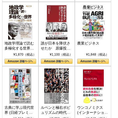
地政学理論で読む
誰が日本を降伏さ
農業ビジネス
多極化する世界：
せたか 原爆投
トランプとBRICS
下、ソ連参戦、そ
¥1,870（税込）
¥1,100（税込）
¥1,848（税込）
の挑戦
して聖断 (PHP新
書)
古典に学ぶ現代世
ルペンと極右ポピ
ウンコノミクス
界 (日経プレミア
ュリズムの時代：
(インターナショナ
シリーズ)
〈ヤヌス〉の二つ
ル新書)