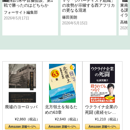
4連戦の米中首脳会談、第1
マリ「ジハーディスト組織」
「エ
戦で勝ったのはどちらか
の攻勢が示唆する西アフリカ
東南
の更なる混迷
る課
フォーサイト編集部
イラ
篠田英朗
2026年5月17日
高橋
2026年5月15日
202
廃墟のヨーロッパ
北方領土を知るた
ウクライナ企業の
めの63章
死闘 (産経セレク
ト S 039)
¥2,860（税込）
¥2,640（税込）
¥1,210（税込）