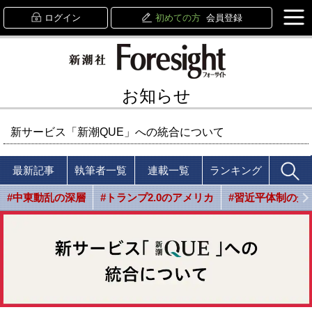
ログイン
初めての方
会員登録
お知らせ
新サービス「新潮QUE」への統合について
最新記事
執筆者一覧
連載一覧
ランキング
#中東動乱の深層
#トランプ2.0のアメリカ
#習近平体制の光