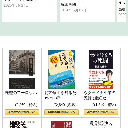
イラ
篠田英朗
2026年5月17日
高橋
2026年5月15日
202
廃墟のヨーロッパ
北方領土を知るた
ウクライナ企業の
めの63章
死闘 (産経セレク
ト S 039)
¥2,860（税込）
¥2,640（税込）
¥1,210（税込）