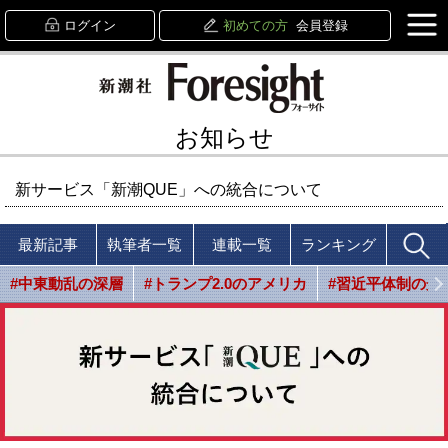
ログイン
初めての方
会員登録
お知らせ
新サービス「新潮QUE」への統合について
最新記事
執筆者一覧
連載一覧
ランキング
#中東動乱の深層
#トランプ2.0のアメリカ
#習近平体制の光