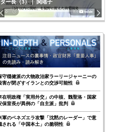
ター長（3）｜ 関瑶子
関瑶子
保守穏健派の大物政治家ラーリージャーニーの
殺害が閉ざすイランとの交渉可能性
李在明政権「実用外交」の中核、魏聖洛・国家
安保室長が異例の「自主派」批判
米軍のベネズエラ攻撃「沈黙のレーダー」で意
識される「中国本土」の脆弱性