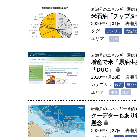
岩瀬昇のエネルギー通信 (2
米石油「チャプタ
2020年7月31日
岩瀬
タグ：
アメリカ
大統領
エリア：
北米
岩瀬昇のエネルギー通信 (2
増産で米「原油生
「DUC」
2020年7月28日
岩瀬
カテゴリ：
政治
経済
エリア：
中東
北米
岩瀬昇のエネルギー通信 (2
クーデターもあり
懸念
2020年7月27日
岩瀬