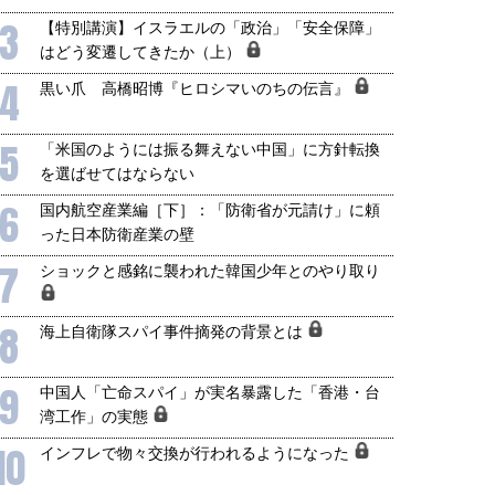
3
【特別講演】イスラエルの「政治」「安全保障」
はどう変遷してきたか（上）
4
黒い爪 高橋昭博『ヒロシマいのちの伝言』
5
「米国のようには振る舞えない中国」に方針転換
を選ばせてはならない
6
国内航空産業編［下］：「防衛省が元請け」に頼
った日本防衛産業の壁
7
ショックと感銘に襲われた韓国少年とのやり取り
8
海上自衛隊スパイ事件摘発の背景とは
9
中国人「亡命スパイ」が実名暴露した「香港・台
湾工作」の実態
10
インフレで物々交換が行われるようになった