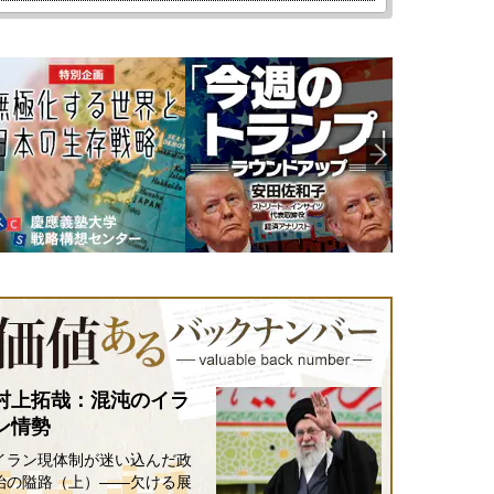
村上拓哉：混沌のイラ
ン情勢
イラン現体制が迷い込んだ政
治の隘路（上）――欠ける展