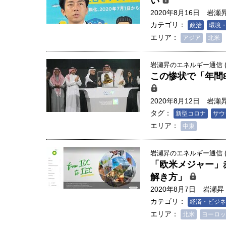
い
2020年8月16日
岩瀬
カテゴリ：
政治
環境
エリア：
アジア
北米
岩瀬昇のエネルギー通信 (2
この惨状で「年間
2020年8月12日
岩瀬
タグ：
新型コロナ
サウ
エリア：
中東
岩瀬昇のエネルギー通信 (2
「欧米メジャー」
解き方」
2020年8月7日
岩瀬昇
カテゴリ：
経済・ビジネ
エリア：
北米
ヨーロッ