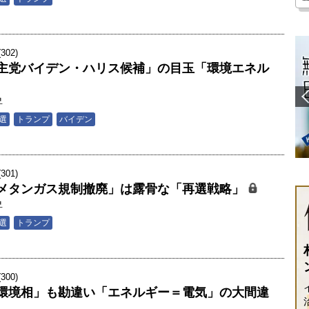
02)
主党バイデン・ハリス候補」の目玉「環境エネル
昇
選
トランプ
バイデン
01)
メタンガス規制撤廃」は露骨な「再選戦略」
昇
選
トランプ
00)
環境相」も勘違い「エネルギー＝電気」の大間違