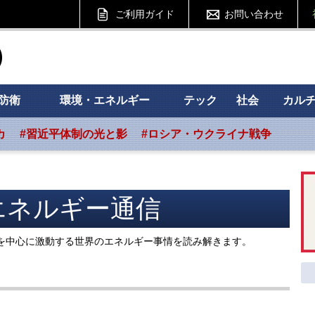
ご利用ガイド
お問い合わせ
ht フォーサイト
防衛
環境・エネルギー
テック
社会
カル
カ
#習近平体制の光と影
#ロシア・ウクライナ戦争
エネルギー通信
を中心に激動する世界のエネルギー事情を読み解きます。