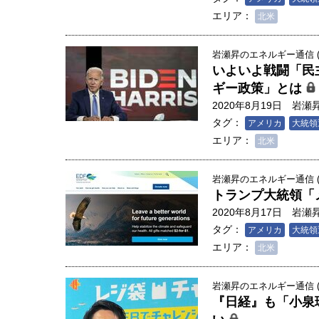
エリア：
北米
岩瀬昇のエネルギー通信 (3
いよいよ戦闘「民
ギー政策」とは
2020年8月19日
岩瀬
タグ：
アメリカ
大統領
エリア：
北米
岩瀬昇のエネルギー通信 (3
トランプ大統領「
2020年8月17日
岩瀬
タグ：
アメリカ
大統領
エリア：
北米
岩瀬昇のエネルギー通信 (3
『日経』も「小泉