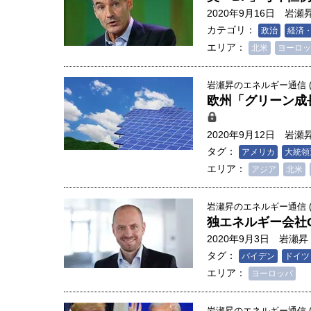
2020年9月16日
岩瀬
カテゴリ：
政治
経済
エリア：
北米
ヨーロッ
岩瀬昇のエネルギー通信 (3
欧州「グリーン成
2020年9月12日
岩瀬
タグ：
アメリカ
大統領
エリア：
アジア
北米
岩瀬昇のエネルギー通信 (3
独エネルギー会社
2020年9月3日
岩瀬昇
タグ：
バイデン
ドイツ
人は「地上の太陽」を手にする
エリア：
ヨーロッパ
合発電の現在地――実現・普及
界像」｜江尻晶・東京大学大学
岩瀬昇のエネルギー通信 (3