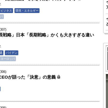
昇
・ビジネス
環境・エネルギー
パ
07)
長戦略」日本「長期戦略」かくも大きすぎる違い
昇
選
バイデン
ヨーロッパ
06)
CEOが語った「決意」の意義
胎動するゲームチェンジャー「南鳥島レ
か 核融
アアース泥」――日米欧豪による新たな
後の「世
サプライチェーン｜中村謙太郎・東京大
院新領域
学エネルギー・資源フロンティアセンタ
05)