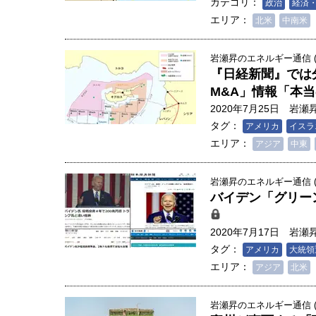
カテゴリ：
政治
経済
エリア：
北米
中南米
岩瀬昇のエネルギー通信 (2
『日経新聞』では
M&A」情報「本
2020年7月25日
岩瀬
タグ：
アメリカ
イスラ
エリア：
アジア
中東
岩瀬昇のエネルギー通信 (2
バイデン「グリー
2020年7月17日
岩瀬
タグ：
アメリカ
大統領
エリア：
アジア
北米
岩瀬昇のエネルギー通信 (2