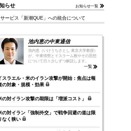
知らせ
お知らせ一覧
新サービス「新潮QUE」への統合について
池内恵の中東通信
池内恵（いけうちさとし 東京大学教授）
が、中東情勢とイスラーム教やその思想
について日々少しずつ解説します。
一覧
イスラエル・米のイラン攻撃が開始：焦点は報
復の対象・規模・効果
米の対イラン攻撃の期限は「増派コスト」
米の対イラン「強制外交」で戦争回避の道は限
りなく狭い