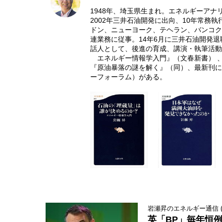
1948年、埼玉県生まれ。エネルギーアナ
2002年三井石油開発に出向、10年常務
ドン、ニューヨーク、テヘラン、バンコク
連業務に従事。14年6月に三井石油開発
話人として、後進の育成、講演・執筆活動
エネルギー情報学入門』（文春新書） 、
『原油暴落の謎を解く』（同）、最新刊に
ーフォーラム）がある。
岩瀬昇のエネルギー通信 (3
英「BP」毎年恒