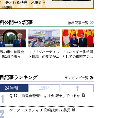
望、失われる秩序、米軍介入
の可能性
料公開中の記事
無料記事一覧
連戦の米中首脳会
マリ「ジハーディス
「エネルギー供給国
、第1戦で勝っ
ト組織」の攻勢が…
としての東南アジ…
…
目記事ランキング
ランキング一覧
24時間
1週間
f
1
Q.17 酒鬼薔薇聖斗は社会復帰しているか
2
ケース・スタディ３ 高嶋政伸vs.美元