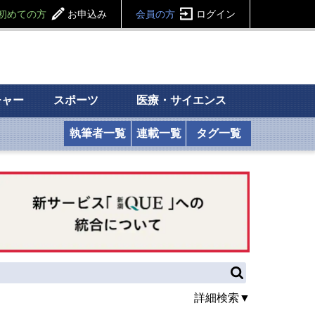
初めての方
お申込み
会員の方
ログイン
チャー
スポーツ
医療・サイエンス
執筆者一覧
連載一覧
タグ一覧
詳細検索▼