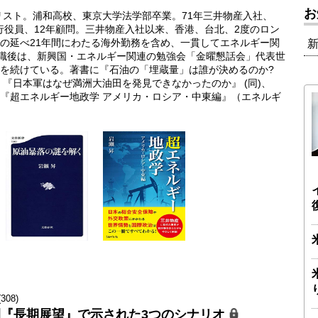
お
リスト。浦和高校、東京大学法学部卒業。71年三井物産入社、
執行役員、12年顧問。三井物産入社以来、香港、台北、2度のロン
の延べ21年間にわたる海外勤務を含め、一貫してエネルギー関
退職後は、新興国・エネルギー関連の勉強会「金曜懇話会」代表世
を続けている。著書に『石油の「埋蔵量」は誰が決めるのか?
『日本軍はなぜ満洲大油田を発見できなかったのか』 (同)、
『超エネルギー地政学 アメリカ・ロシア・中東編』（エネルギ
08)
例『長期展望』で示された3つのシナリオ