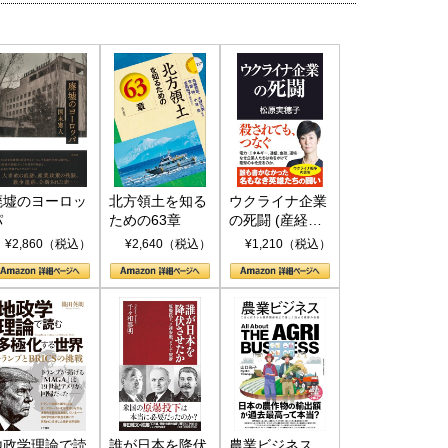
廃墟のヨーロッ
北方領土を知る
ウクライナ企業
パ
ための63章
の死闘 (産経セ
レクト S 039)
¥2,860（税込）
¥2,640（税込）
¥1,210（税込）
地政学理論で読
誰が日本を降伏
農業ビジネス