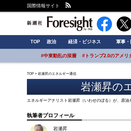
RSS
国際情報サイト
新潮社 Foresig
TOP
政治
経済・ビジネス
軍事・
#中東動乱の深層
#トランプ2.0のアメリ
TOP
>
岩瀬昇のエネルギー通信
岩瀬昇の
エネルギーアナリスト岩瀬昇（いわせのぼる）が、原油
執筆者プロフィール
岩瀬昇