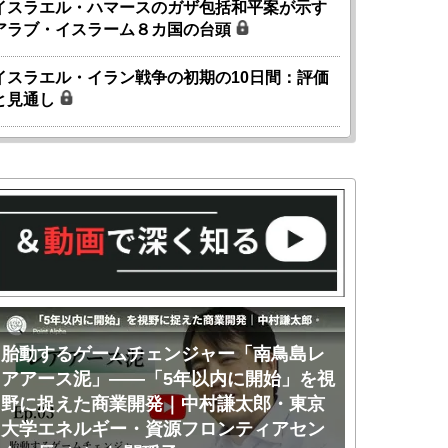
イスラエル・ハマースのガザ包括和平案が示す
アラブ・イスラーム８カ国の台頭
イスラエル・イラン戦争の初期の10日間：評価
と見通し
胎動するゲームチェンジャー「南鳥島レ
胎動するゲ
アアース泥」――「5年以内に開始」を視
アアース泥
野に捉えた商業開発｜中村謙太郎・東京
のか｜中村
大学エネルギー・資源フロンティアセン
ー・資源フ