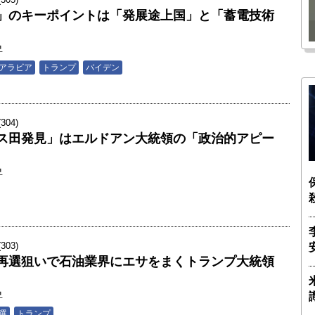
瑶子
ー長（4）｜ 関瑶子
」のキーポイントは「発展途上国」と「蓄電技術
昇
アラビア
トランプ
バイデン
04)
ス田発見」はエルドアン大統領の「政治的アピー
昇
03)
再選狙いで石油業界にエサをまくトランプ大統領
昇
選
トランプ