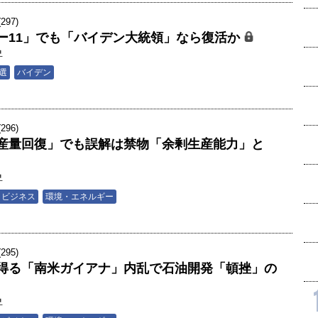
97)
ー11」でも「バイデン大統領」なら復活か
昇
選
バイデン
96)
産量回復」でも誤解は禁物「余剰生産能力」と
昇
・ビジネス
環境・エネルギー
95)
得る「南米ガイアナ」内乱で石油開発「頓挫」の
昇