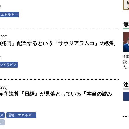
昇
・エネルギー
無
99)
8兆円」配当するという「サウジアラムコ」の役割
4
昇
談
ジアラビア
た
注
98)
赤字決算『日経』が見落としている「本当の読み
ス
環境・エネルギー
パ