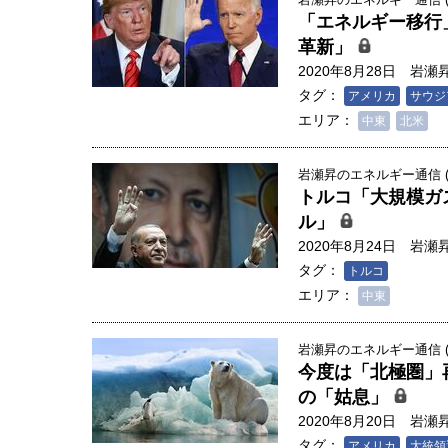
創成科学研究科教授（4）｜ 関
「エネルギー移行
革新」
2020年8月28日
岩瀬
タグ：
アメリカ
サウジ
エリア：
中東
北米
岩瀬昇のエネルギー通信 (3
トルコ「大規模ガ
ル」
2020年8月24日
岩瀬
タグ：
トルコ
エリア：
中東
岩瀬昇のエネルギー通信 (3
今度は「北極圏」
の「姑息」
2020年8月20日
岩瀬
タグ：
アメリカ
大統領