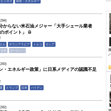
・ビジネス
環境・エネルギー
94)
分からない米石油メジャー「大手シェール業者
当のポイント」
昇
エル
サウジアラビア
トルコ
ロシア
北米
ヨーロッパ
93)
ン・エネルギー政策」に日系メディアの認識不足
昇
選
トランプ
日本
バイデン
92)