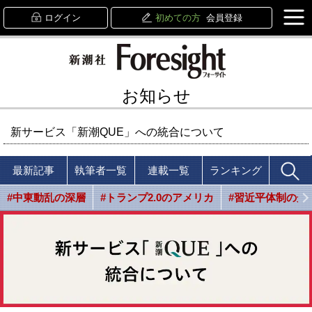
ログイン
初めての方
会員登録
お知らせ
新サービス「新潮QUE」への統合について
最新記事
執筆者一覧
連載一覧
ランキング
#中東動乱の深層
#トランプ2.0のアメリカ
#習近平体制の光