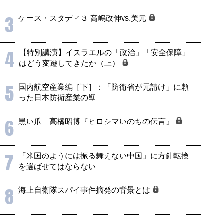
3
ケース・スタディ３ 高嶋政伸vs.美元
4
【特別講演】イスラエルの「政治」「安全保障」
はどう変遷してきたか（上）
5
国内航空産業編［下］：「防衛省が元請け」に頼
った日本防衛産業の壁
6
黒い爪 高橋昭博『ヒロシマいのちの伝言』
7
「米国のようには振る舞えない中国」に方針転換
を選ばせてはならない
8
海上自衛隊スパイ事件摘発の背景とは