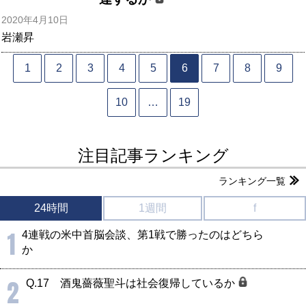
2020年4月10日
岩瀬昇
1
2
3
4
5
6
7
8
9
10
…
19
注目記事ランキング
ランキング一覧
24時間
1週間
f
1
4連戦の米中首脳会談、第1戦で勝ったのはどちら
か
2
Q.17 酒鬼薔薇聖斗は社会復帰しているか