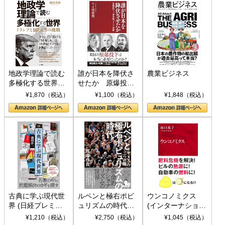
地政学理論で読む
誰が日本を降伏さ
農業ビジネス
多極化する世界：
せたか 原爆投
トランプとBRICS
下、ソ連参戦、そ
¥1,870（税込）
¥1,100（税込）
¥1,848（税込）
の挑戦
して聖断 (PHP新
書)
古典に学ぶ現代世
ルペンと極右ポピ
ウンコノミクス
界 (日経プレミア
ュリズムの時代：
(インターナショナ
シリーズ)
〈ヤヌス〉の二つ
ル新書)
¥1,210（税込）
¥2,750（税込）
¥1,045（税込）
の顔