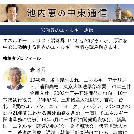
岩瀬昇のエネルギー通信
エネルギーアナリスト岩瀬昇（いわせのぼる）が、原油を
中心に激動する世界のエネルギー事情を読み解きます。
執筆者プロフィール
岩瀬昇
1948年、埼玉県生まれ。エネルギーアナリス
ト。浦和高校、東京大学法学部卒業。71年三井
物産入社、2002年三井石油開発に出向、10年
常務執行役員、12年顧問。三井物産入社以来、香港、台
北、2度のロンドン、ニューヨーク、テヘラン、バンコクの
延べ21年間にわたる海外勤務を含め、一貫してエネルギー
関連業務に従事。14年6月に三井石油開発退職後は、新興
国・エネルギー関連の勉強会「金曜懇話会」代表世話人と
して、後進の育成、講演・執筆活動を続けている。著書に