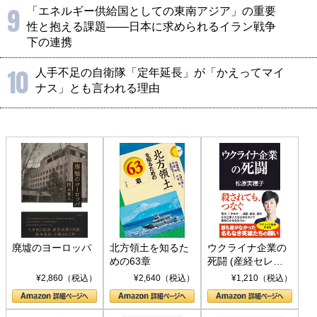
9
「エネルギー供給国としての東南アジア」の重要
性と抱える課題――日本に求められるイラン戦争
下の連携
10
人手不足の自衛隊「定年延長」が「かえってマイ
ナス」とも言われる理由
廃墟のヨーロッパ
北方領土を知るた
ウクライナ企業の
めの63章
死闘 (産経セレク
ト S 039)
¥2,860（税込）
¥2,640（税込）
¥1,210（税込）