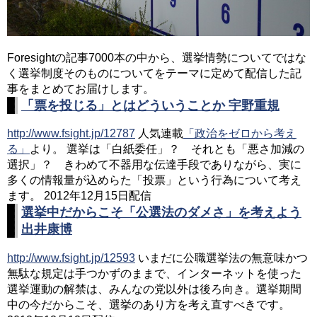
Foresightの記事7000本の中から、選挙情勢についてではな
く選挙制度そのものについてをテーマに定めて配信した記
事をまとめてお届けします。
「票を投じる」とはどういうことか 宇野重規
http://www.fsight.jp/12787
人気連載
「政治をゼロから考え
る」
より。 選挙は「白紙委任」？ それとも「悪さ加減の
選択」？ きわめて不器用な伝達手段でありながら、実に
多くの情報量が込めらた「投票」という行為について考え
ます。 2012年12月15日配信
選挙中だからこそ「公選法のダメさ」を考えよう
出井康博
http://www.fsight.jp/12593
いまだに公職選挙法の無意味かつ
無駄な規定は手つかずのままで、インターネットを使った
選挙運動の解禁は、みんなの党以外は後ろ向き。選挙期間
中の今だからこそ、選挙のあり方を考え直すべきです。