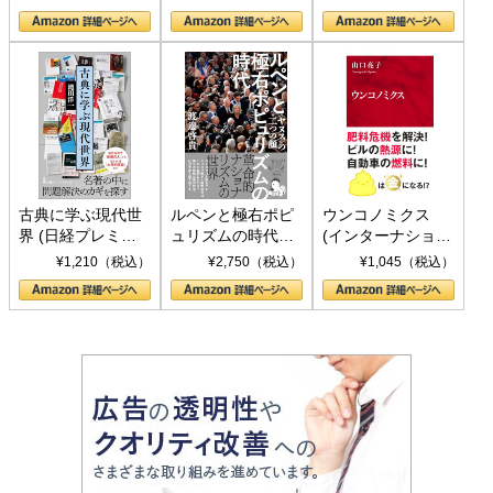
の挑戦
して聖断 (PHP新
書)
古典に学ぶ現代世
ルペンと極右ポピ
ウンコノミクス
界 (日経プレミア
ュリズムの時代：
(インターナショナ
シリーズ)
〈ヤヌス〉の二つ
ル新書)
¥1,210（税込）
¥2,750（税込）
¥1,045（税込）
の顔