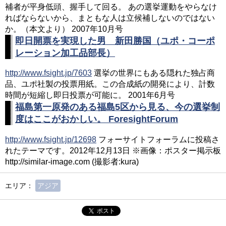
補者が平身低頭、握手して回る。 あの選挙運動をやらなけ
ればならないから、まともな人は立候補しないのではない
か。（本文より） 2007年10月号
即日開票を実現した男 新田勝国（ユポ・コーポ
レーション加工品部長）
http://www.fsight.jp/7603
選挙の世界にもある隠れた独占商
品、ユポ社製の投票用紙。この合成紙の開発により、計数
時間が短縮し即日投票が可能に。 2001年6月号
福島第一原発のある福島5区から見る、今の選挙制
度はここがおかしい。 ForesightForum
http://www.fsight.jp/12698
フォーサイトフォーラムに投稿さ
れたテーマです。2012年12月13日 ※画像：ポスター掲示板
http://similar-image.com (撮影者:kura)
エリア：
アジア
ポスト