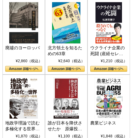
廃墟のヨーロッパ
北方領土を知るた
ウクライナ企業の
めの63章
死闘 (産経セレク
ト S 039)
¥2,860（税込）
¥2,640（税込）
¥1,210（税込）
地政学理論で読む
誰が日本を降伏さ
農業ビジネス
多極化する世界：
せたか 原爆投
トランプとBRICS
下、ソ連参戦、そ
¥1,870（税込）
¥1,100（税込）
¥1,848（税込）