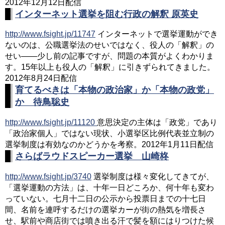
2012年12月12日配信
インターネット選挙を阻む行政の解釈 原英史
http://www.fsight.jp/11747
インターネットで選挙運動ができ
ないのは、公職選挙法のせいではなく、役人の「解釈」の
せい――少し前の記事ですが、問題の本質がよくわかりま
す。15年以上も役人の「解釈」に引きずられてきました。
2012年8月24日配信
育てるべきは「本物の政治家」か「本物の政党」
か 待鳥聡史
http://www.fsight.jp/11120
意思決定の主体は「政党」であり
「政治家個人」ではない現状、小選挙区比例代表並立制の
選挙制度は有効なのかどうかを考察。2012年1月11日配信
さらばラウドスピーカー選挙 山崎柊
http://www.fsight.jp/3740
選挙制度は様々変化してきてが、
「選挙運動の方法」は、十年一日どころか、何十年も変わ
っていない。七月十二日の公示から投票日までの十七日
間、名前を連呼するだけの選挙カーが街の熱気を増長さ
せ、駅前や商店街では噴き出る汗で髪を額にはりつけた候