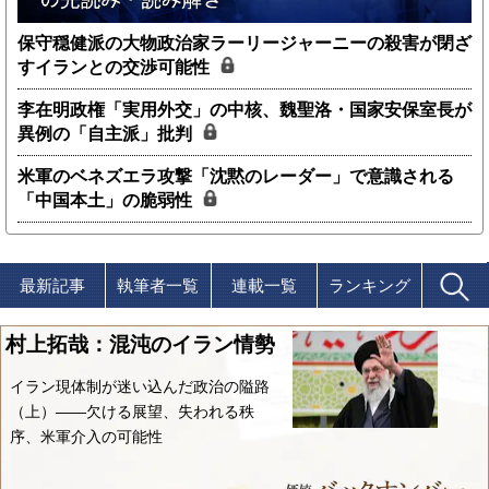
保守穏健派の大物政治家ラーリージャーニーの殺害が閉ざ
すイランとの交渉可能性
李在明政権「実用外交」の中核、魏聖洛・国家安保室長が
異例の「自主派」批判
米軍のベネズエラ攻撃「沈黙のレーダー」で意識される
「中国本土」の脆弱性
最新記事
執筆者一覧
連載一覧
ランキング
村上拓哉：混沌のイラン情勢
イラン現体制が迷い込んだ政治の隘路
（上）――欠ける展望、失われる秩
序、米軍介入の可能性