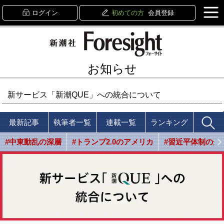
ログイン
初めての方
会員登録
お知らせ
新サービス「新潮QUE」への統合について
最新記事
執筆者一覧
連載一覧
ランキング
#中東動乱の深層
#トランプ2.0のアメリカ
#習近平体制の光