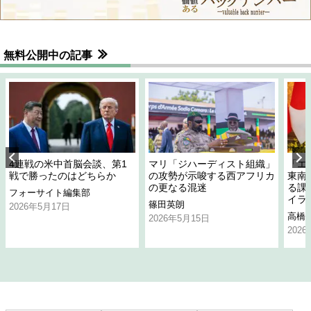
無料公開中の記事
4連戦の米中首脳会談、第1
マリ「ジハーディスト組織」
「エ
戦で勝ったのはどちらか
の攻勢が示唆する西アフリカ
東南
の更なる混迷
る課
フォーサイト編集部
イラ
篠田英朗
2026年5月17日
高橋
2026年5月15日
202