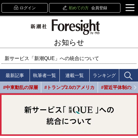
ログイン
初めての方
会員登録
お知らせ
新サービス「新潮QUE」への統合について
最新記事
執筆者一覧
連載一覧
ランキング
#中東動乱の深層
#トランプ2.0のアメリカ
#習近平体制の光