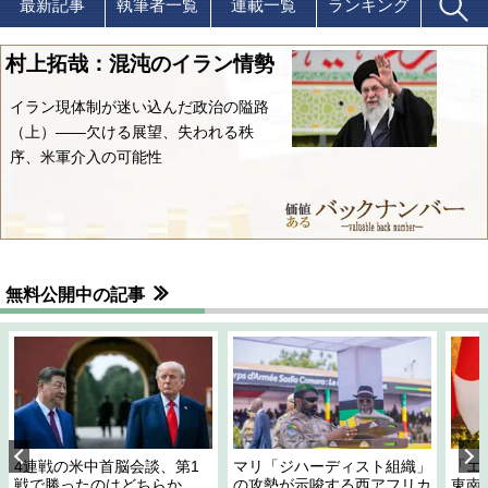
最新記事
執筆者一覧
連載一覧
ランキング
村上拓哉：混沌のイラン情勢
イラン現体制が迷い込んだ政治の隘路
（上）――欠ける展望、失われる秩
序、米軍介入の可能性
無料公開中の記事
4連戦の米中首脳会談、第1
マリ「ジハーディスト組織」
「エ
戦で勝ったのはどちらか
の攻勢が示唆する西アフリカ
東南