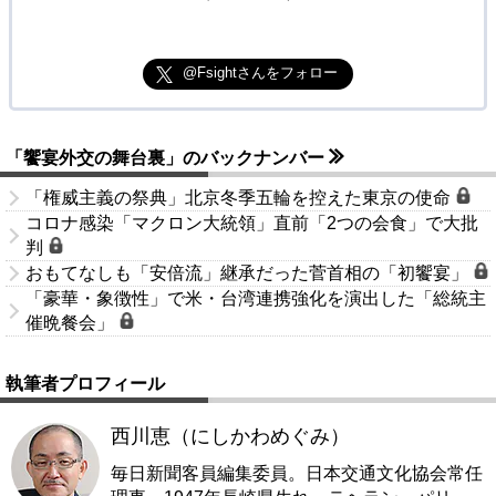
@Fsightさんをフォロー
「饗宴外交の舞台裏」のバックナンバー
「権威主義の祭典」北京冬季五輪を控えた東京の使命
コロナ感染「マクロン大統領」直前「2つの会食」で大批
判
おもてなしも「安倍流」継承だった菅首相の「初饗宴」
「豪華・象徴性」で米・台湾連携強化を演出した「総統主
催晩餐会」
執筆者プロフィール
西川恵（にしかわめぐみ）
毎日新聞客員編集委員。日本交通文化協会常任