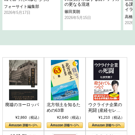
の更なる混迷
る課
フォーサイト編集部
イラ
篠田英朗
2026年5月17日
高橋
2026年5月15日
202
廃墟のヨーロッパ
北方領土を知るた
ウクライナ企業の
めの63章
死闘 (産経セレク
ト S 039)
¥2,860（税込）
¥2,640（税込）
¥1,210（税込）