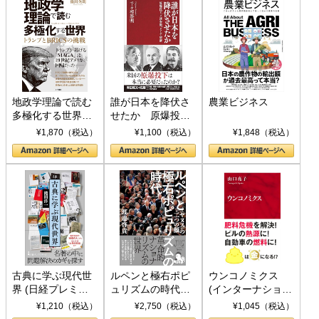
地政学理論で読む
誰が日本を降伏さ
農業ビジネス
多極化する世界：
せたか 原爆投
トランプとBRICS
下、ソ連参戦、そ
¥1,870（税込）
¥1,100（税込）
¥1,848（税込）
の挑戦
して聖断 (PHP新
書)
古典に学ぶ現代世
ルペンと極右ポピ
ウンコノミクス
界 (日経プレミア
ュリズムの時代：
(インターナショナ
シリーズ)
〈ヤヌス〉の二つ
ル新書)
¥1,210（税込）
¥2,750（税込）
¥1,045（税込）
の顔