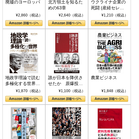
廃墟のヨーロッパ
北方領土を知るた
ウクライナ企業の
めの63章
死闘 (産経セレク
ト S 039)
¥2,860（税込）
¥2,640（税込）
¥1,210（税込）
地政学理論で読む
誰が日本を降伏さ
農業ビジネス
多極化する世界：
せたか 原爆投
トランプとBRICS
下、ソ連参戦、そ
¥1,870（税込）
¥1,100（税込）
¥1,848（税込）
の挑戦
して聖断 (PHP新
書)