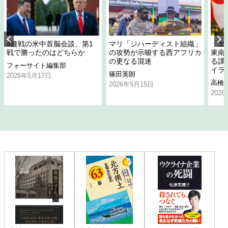
4連戦の米中首脳会談、第1
マリ「ジハーディスト組織」
「エ
戦で勝ったのはどちらか
の攻勢が示唆する西アフリカ
東南
の更なる混迷
る課
フォーサイト編集部
イラ
篠田英朗
2026年5月17日
高橋
2026年5月15日
202