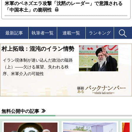
米軍のベネズエラ攻撃「沈黙のレーダー」で意識される
「中国本土」の脆弱性
最新記事
執筆者一覧
連載一覧
ランキング
村上拓哉：混沌のイラン情勢
イラン現体制が迷い込んだ政治の隘路
（上）――欠ける展望、失われる秩
序、米軍介入の可能性
無料公開中の記事