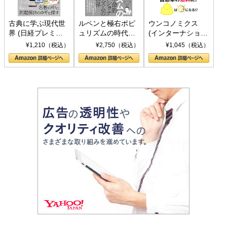
古典に学ぶ現代世
ルペンと極右ポピ
ウンコノミクス
界 (日経プレミア
ュリズムの時代：
(インターナショナ
シリーズ)
〈ヤヌス〉の二つ
ル新書)
¥1,210（税込）
¥2,750（税込）
¥1,045（税込）
の顔