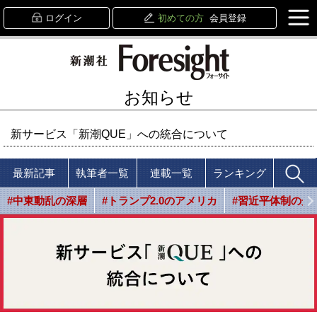
ログイン
初めての方
会員登録
お知らせ
新サービス「新潮QUE」への統合について
最新記事
執筆者一覧
連載一覧
ランキング
#中東動乱の深層
#トランプ2.0のアメリカ
#習近平体制の光