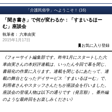
「介護民俗学」へようこそ！ (16)
「聞き書き」で何が変わるか：「すまいるほー
む」座談会
執筆者：
六車由実
2015年1月17日
お気に入り登録
《フォーサイト編集部です。昨年1月にスタートした六
車由実さんの本好評連載は、いったん今回で幕を閉じ、
書籍化の作業に入ります。連載を閉じるにあたって、連
載の舞台となったデイサービス「すまいるほーむ」で、
利用者さんやスタッフさんたちが座談会を行いました。
座談会の登場人物は以下の通りです（発言順）。番外編
のような最終回をお楽しみください》