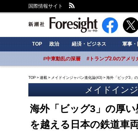
RSS
国際情報サイト
新潮社 Foresig
TOP
政治
経済・ビジネス
軍事・
#中東動乱の深層
#トランプ2.0のアメリ
TOP
>
連載
>
メイドインジャパン進化論(43)
>
海外「ビッグ3」
メイドインジャ
海外「ビッグ3」の厚い
を越える日本の鉄道車両