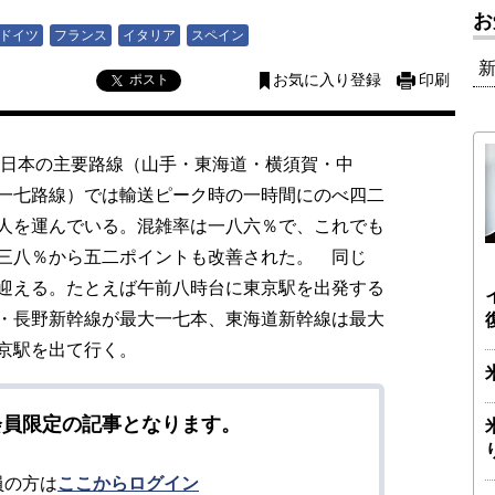
お
ドイツ
フランス
イタリア
スペイン
ポスト
お気に入り登録
印刷
日本の主要路線（山手・東海道・横須賀・中
一七路線）では輸送ピーク時の一時間にのべ四二
人を運んでいる。混雑率は一八六％で、これでも
三八％から五二ポイントも改善された。 同じ
迎える。たとえば午前八時台に東京駅を出発する
・長野新幹線が最大一七本、東海道新幹線は最大
京駅を出て行く。
会員限定の記事となります。
員の方は
ここからログイン