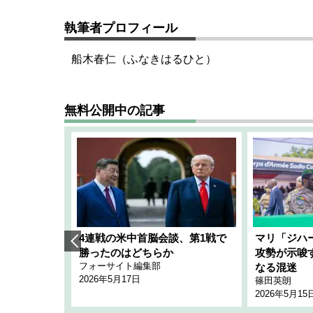
執筆者プロフィール
船木春仁（ふなきはるひと）
無料公開中の記事
艦隊」構想
4連戦の米中首脳会談、第1戦で
マリ「ジハ
「空白」
勝ったのはどちらか
攻勢が示唆
フォーサイト編集部
のか
なる混迷
2026年5月17日
篠田英朗
2026年5月15