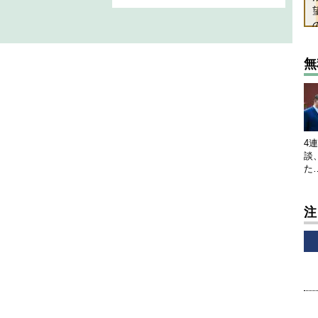
無
4
談
た
注