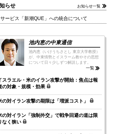
知らせ
お知らせ一覧
新サービス「新潮QUE」への統合について
池内恵の中東通信
池内恵（いけうちさとし 東京大学教授）
が、中東情勢とイスラーム教やその思想
について日々少しずつ解説します。
一覧
イスラエル・米のイラン攻撃が開始：焦点は報
復の対象・規模・効果
米の対イラン攻撃の期限は「増派コスト」
米の対イラン「強制外交」で戦争回避の道は限
りなく狭い