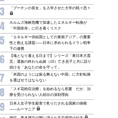
3
「プーチンの長女」を入学させた大学の戦々恐々
4
ホルムズ海峡危機で加速したエネルギー転換が
「中国依存」に行き着くリスク
5
「エネルギー供給国としての東南アジア」の重要
性と抱える課題――日本に求められるイラン戦争
下の連携
6
【魂となり逢える日まで】シリーズ「東日本大震
災」遺族の終わらぬ旅（10）亡き息子と共に語り
続ける「あなたの命を守って」
7
「米国のようには振る舞えない中国」に方針転換
を選ばせてはならない
8
「スギ花粉症治療」を始めるなら初夏 だが、治
療を受けられない人続出の深刻理由
9
日本人女子学生殺害で炙りだされる国家の病根
――ルーマニア
破綻、青木建設の闇に消えた五百億円の行方