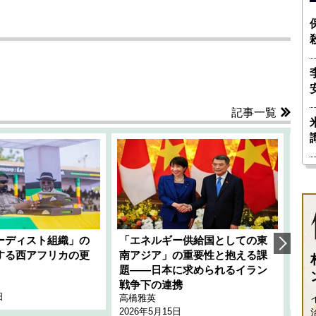
記事一覧
ーディスト組織」の
「エネルギー供給国としての東
韓
する西アフリカの更
南アジア」の重要性と抱える課
1
題――日本に求められるイラン
全
千々
戦争下の連携
日
202
高橋雅英
2026年5月15日