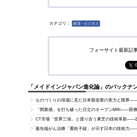
カテゴリ：
経済・ビジネス
フォーサイト最新記
「メイドインジャパン進化論」のバックナ
ものづくりの現場に見た日本製造業の実力と限界―
「閉塞感」を打ち破った日立のオープンMRI――医
CT市場「世界三強」と渡り合う東芝の技術革新――
最先端がん治療「重粒子線」が示す日本の技術力―