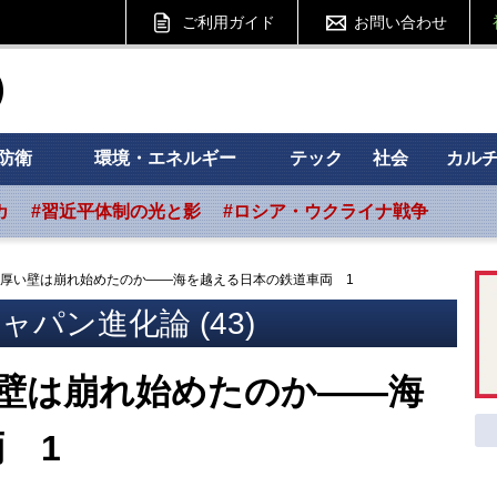
ご利用ガイド
お問い合わせ
ht フォーサイト
防衛
環境・エネルギー
テック
社会
カル
カ
#習近平体制の光と影
#ロシア・ウクライナ戦争
の厚い壁は崩れ始めたのか――海を越える日本の鉄道車両 1
パン進化論 (43)
壁は崩れ始めたのか――海
 1