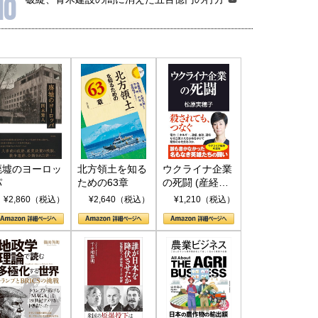
10
廃墟のヨーロッ
北方領土を知る
ウクライナ企業
パ
ための63章
の死闘 (産経セ
レクト S 039)
¥2,860（税込）
¥2,640（税込）
¥1,210（税込）