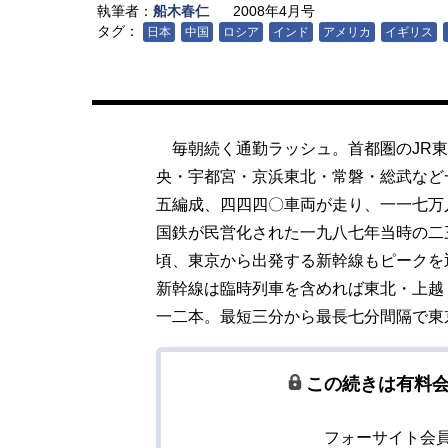
執筆者：
船木春仁
2008年4月号
タグ：
日本
中国
ロシア
インド
アメリカ
イギリス
毎朝続く通勤ラッシュ。首都圏のJR東
央・宇都宮・京浜東北・常磐・総武など
五編成、四四四〇車両が走り、一一七万
国鉄が民営化された一九八七年当時の二
頃、東京から出発する新幹線もピークを
新幹線は臨時列車を含めれば東北・上越
一二本。最短三分から最長七分間隔で東
この続きは有料
フォーサイト会