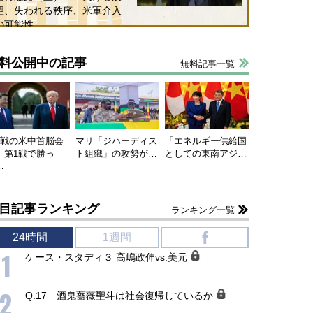
望、失われる秩序、米軍介入
の可能性
料公開中の記事
無料記事一覧
連戦の米中首脳会
マリ「ジハーディス
「エネルギー供給国
、第1戦で勝っ
ト組織」の攻勢が…
としての東南アジ…
…
目記事ランキング
ランキング一覧
24時間
1週間
f
1
ケース・スタディ３ 高嶋政伸vs.美元
2
Q.17 酒鬼薔薇聖斗は社会復帰しているか