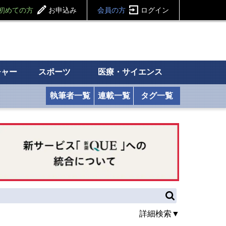
初めての方
お申込み
会員の方
ログイン
チャー
スポーツ
医療・サイエンス
執筆者一覧
連載一覧
タグ一覧
詳細検索▼