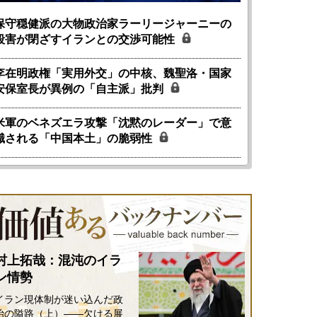
保守穏健派の大物政治家ラーリージャーニーの
殺害が閉ざすイランとの交渉可能性
李在明政権「実用外交」の中核、魏聖洛・国家
安保室長が異例の「自主派」批判
米軍のベネズエラ攻撃「沈黙のレーダー」で意
識される「中国本土」の脆弱性
国にも理解してほしい「極東
ホルムズ海峡危機で加速したエ
905年体制」における日米韓安
ネルギー転換が「中国依存」に
村上拓哉：混沌のイラ
保障協力の意味
行き着くリスク
ン情勢
和泰明
小山堅
6年5月15日
2026年5月14日
イラン現体制が迷い込んだ政
治の隘路（上）――欠ける展