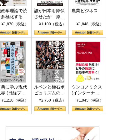
地政学理論で読
誰が日本を降伏
農業ビジネス
む多極化する世
させたか 原爆
界：トランプと
投下、ソ連参
¥1,870（税込）
¥1,100（税込）
¥1,848（税込）
RICSの挑戦
戦、そして聖断
(PHP新書)
古典に学ぶ現代
ルペンと極右ポ
ウンコノミクス
世界 (日経プレ
ピュリズムの時
(インターナシ
ミアシリーズ)
代：〈ヤヌス〉
ョナル新書)
¥1,210（税込）
¥2,750（税込）
¥1,045（税込）
の二つの顔