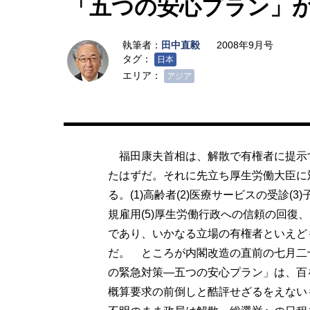
「五つの安心プラン」
執筆者：
田中直毅
2008年9月号
タグ：
日本
エリア：
アジア
福田康夫首相は、解散で有権者に提示
たはずだ。それに先立ち厚生労働大臣に
る。(1)高齢者(2)医療サービスの受診(
規雇用(5)厚生労働行政への信頼の回復
であり、いかなる立場の有権者といえど
だ。 ところが内閣改造の直前の七月二
の緊急対策―五つの安心プラン」は、百
概算要求の前倒しと酷評せざるをえない