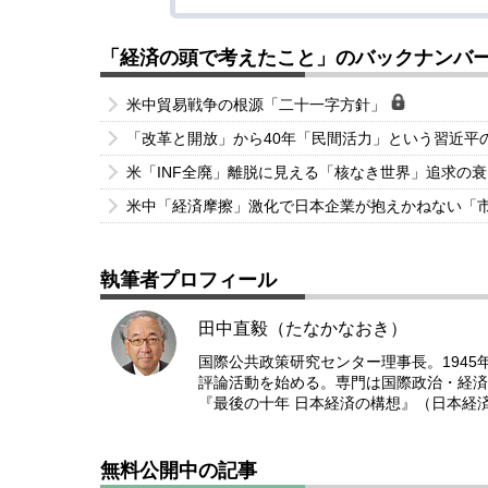
「経済の頭で考えたこと」のバックナンバ
米中貿易戦争の根源「二十一字方針」
「改革と開放」から40年「民間活力」という習近平
米「INF全廃」離脱に見える「核なき世界」追求の
米中「経済摩擦」激化で日本企業が抱えかねない「
執筆者プロフィール
田中直毅（たなかなおき）
国際公共政策研究センター理事長。1945
評論活動を始める。専門は国際政治・経済
『最後の十年 日本経済の構想』（日本経
無料公開中の記事