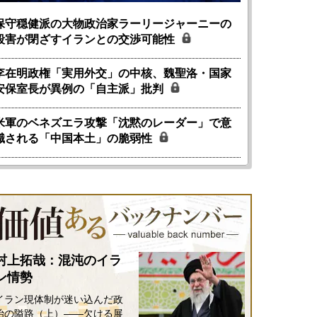
保守穏健派の大物政治家ラーリージャーニーの
殺害が閉ざすイランとの交渉可能性
李在明政権「実用外交」の中核、魏聖洛・国家
安保室長が異例の「自主派」批判
米軍のベネズエラ攻撃「沈黙のレーダー」で意
識される「中国本土」の脆弱性
村上拓哉：混沌のイラ
ン情勢
イラン現体制が迷い込んだ政
治の隘路（上）――欠ける展