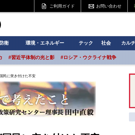
ご利用ガイド
お問い合わせ
ht フォーサイト
防衛
環境・エネルギー
テック
社会
カル
カ
#習近平体制の光と影
#ロシア・ウクライナ戦争
国民に突き付けた不安