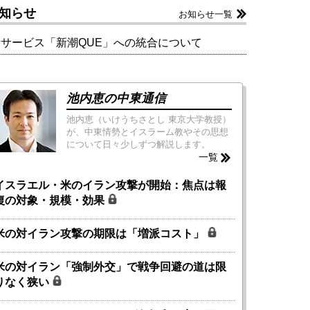
知らせ
お知らせ一覧
新サービス「新潮QUE」への統合について
池内恵の中東通信
池内恵（いけうちさとし 東京大学教授）
が、中東情勢とイスラーム教やその思想
について日々少しずつ解説します。
一覧
イスラエル・米のイラン攻撃が開始：焦点は報
復の対象・規模・効果
米の対イラン攻撃の期限は「増派コスト」
米の対イラン「強制外交」で戦争回避の道は限
りなく狭い