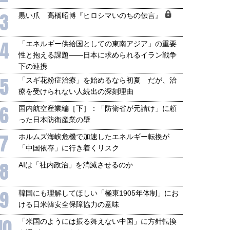
3
黒い爪 高橋昭博『ヒロシマいのちの伝言』
4
「エネルギー供給国としての東南アジア」の重要
性と抱える課題――日本に求められるイラン戦争
下の連携
5
「スギ花粉症治療」を始めるなら初夏 だが、治
療を受けられない人続出の深刻理由
6
国内航空産業編［下］：「防衛省が元請け」に頼
った日本防衛産業の壁
7
ホルムズ海峡危機で加速したエネルギー転換が
「中国依存」に行き着くリスク
8
AIは「社内政治」を消滅させるのか
9
韓国にも理解してほしい「極東1905年体制」にお
ける日米韓安全保障協力の意味
10
「米国のようには振る舞えない中国」に方針転換