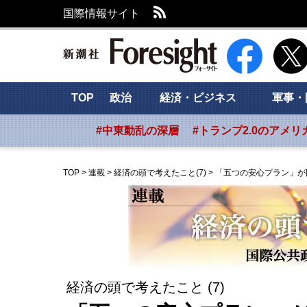
RSS
国際情報サイト
新潮社 Foresig
TOP
政治
経済・ビジネス
軍事・
#中東動乱の深層
#トランプ2.0のアメリ
TOP
>
連載
>
経済の頭で考えたこと(7)
>
「五つの安心プラン」が
経済の頭で考えたこと (7)