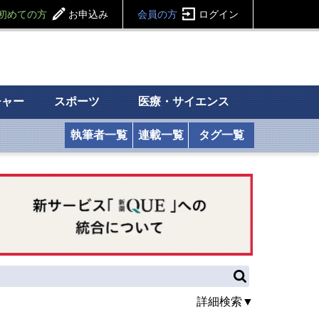
初めての方
お申込み
会員の方
ログイン
チャー
スポーツ
医療・サイエンス
執筆者一覧
連載一覧
タグ一覧
詳細検索▼