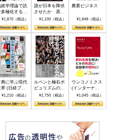
地政学理論で読
誰が日本を降伏
農業ビジネス
む多極化する世
させたか 原爆
界：トランプと
投下、ソ連参
¥1,870（税込）
¥1,100（税込）
¥1,848（税込）
RICSの挑戦
戦、そして聖断
(PHP新書)
古典に学ぶ現代
ルペンと極右ポ
ウンコノミクス
世界 (日経プレ
ピュリズムの時
(インターナシ
ミアシリーズ)
代：〈ヤヌス〉
ョナル新書)
¥1,210（税込）
¥2,750（税込）
¥1,045（税込）
の二つの顔