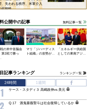
望、失われる秩序、米軍介入
の可能性
料公開中の記事
無料記事一覧
国にも理解してほしい「極東
ホルムズ海峡危機で加速したエ
905年体制」における日米韓安
ネルギー転換が「中国依存」に
連戦の米中首脳会
マリ「ジハーディス
「エネルギー供給国
保障協力の意味
行き着くリスク
、第1戦で勝っ
ト組織」の攻勢が…
としての東南アジ…
和泰明
小山堅
…
6年5月15日
2026年5月14日
目記事ランキング
ランキング一覧
24時間
1週間
f
1
ケース・スタディ３ 高嶋政伸vs.美元
2
Q.17 酒鬼薔薇聖斗は社会復帰しているか