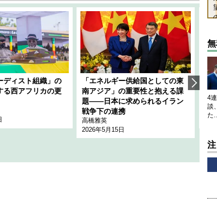
無
ーディスト組織」の
「エネルギー供給国としての東
韓
する西アフリカの更
南アジア」の重要性と抱える課
1
4
題――日本に求められるイラン
全
談
千々
戦争下の連携
た
日
202
高橋雅英
2026年5月15日
注