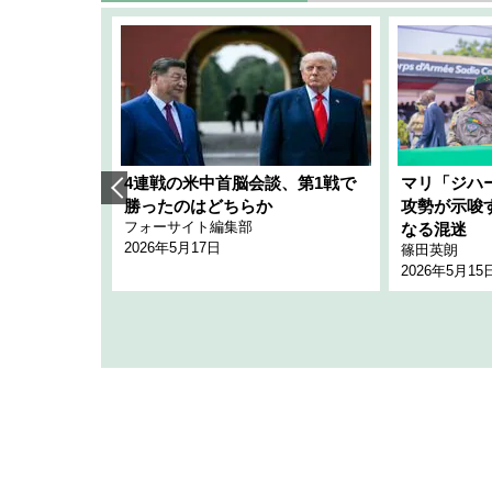
艦隊」構想
4連戦の米中首脳会談、第1戦で
マリ「ジハ
「空白」
勝ったのはどちらか
攻勢が示唆
フォーサイト編集部
のか
なる混迷
2026年5月17日
篠田英朗
2026年5月15