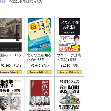
を選ばせてはならない
廃墟のヨーロッ
北方領土を知る
ウクライナ企業
パ
ための63章
の死闘 (産経セ
レクト S 039)
¥2,860（税込）
¥2,640（税込）
¥1,210（税込）