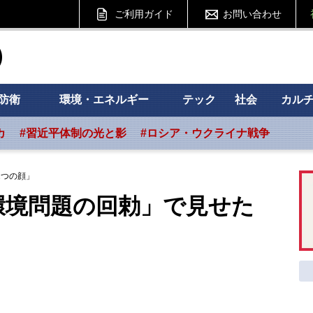
ご利用ガイド
お問い合わせ
ht フォーサイト
防衛
環境・エネルギー
テック
社会
カル
カ
#習近平体制の光と影
#ロシア・ウクライナ戦争
2つの顔」
環境問題の回勅」で見せた