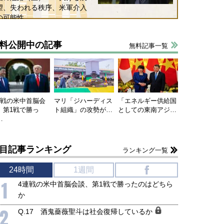
望、失われる秩序、米軍介入
の可能性
料公開中の記事
無料記事一覧
連戦の米中首脳会
マリ「ジハーディス
「エネルギー供給国
、第1戦で勝っ
ト組織」の攻勢が…
としての東南アジ…
国にも理解してほしい「極東
ホルムズ海峡危機で加速したエ
…
905年体制」における日米韓安
ネルギー転換が「中国依存」に
保障協力の意味
行き着くリスク
和泰明
小山堅
目記事ランキング
ランキング一覧
6年5月15日
2026年5月14日
24時間
1週間
f
1
4連戦の米中首脳会談、第1戦で勝ったのはどちら
か
2
Q.17 酒鬼薔薇聖斗は社会復帰しているか