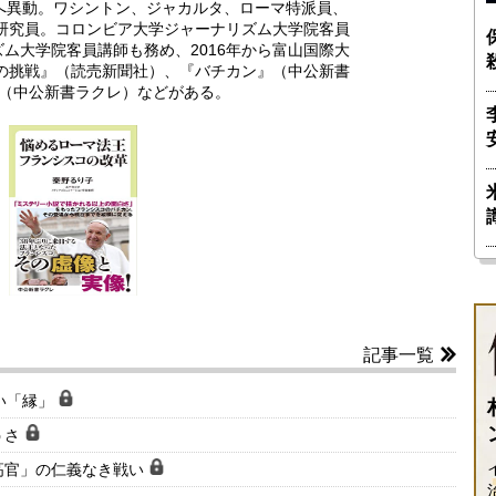
へ異動。ワシントン、ジャカルタ、ローマ特派員、
任研究員。コロンビア大学ジャーナリズム大学院客員
ム大学院客員講師も務め、2016年から富山国際大
目の挑戦』（読売新聞社）、『バチカン』（中公新書
 （中公新書ラクレ）などがある。
記事一覧
い「縁」
うさ
高官」の仁義なき戦い