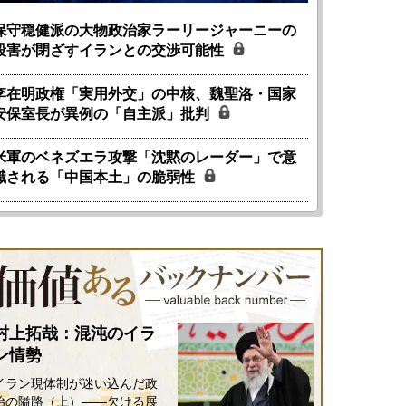
保守穏健派の大物政治家ラーリージャーニーの
殺害が閉ざすイランとの交渉可能性
李在明政権「実用外交」の中核、魏聖洛・国家
安保室長が異例の「自主派」批判
米軍のベネズエラ攻撃「沈黙のレーダー」で意
識される「中国本土」の脆弱性
村上拓哉：混沌のイラ
ン情勢
イラン現体制が迷い込んだ政
治の隘路（上）――欠ける展