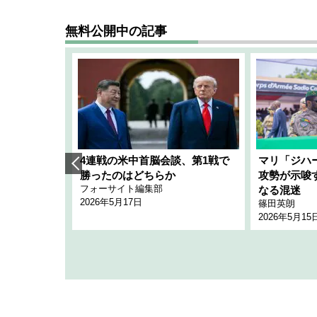
無料公開中の記事
艦隊」構想
4連戦の米中首脳会談、第1戦で
マリ「ジハ
「空白」
勝ったのはどちらか
攻勢が示唆
フォーサイト編集部
のか
なる混迷
2026年5月17日
篠田英朗
2026年5月15