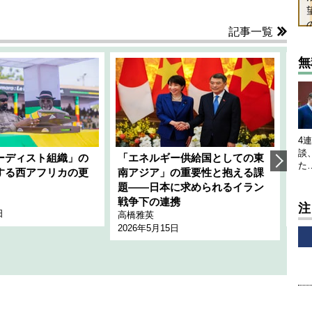
記事一覧
無
4
談
ーディスト組織」の
「エネルギー供給国としての東
韓
た
する西アフリカの更
南アジア」の重要性と抱える課
1
題――日本に求められるイラン
全
千々
戦争下の連携
注
日
202
高橋雅英
2026年5月15日