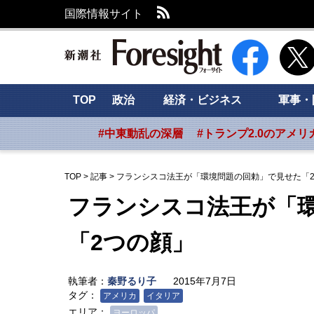
RSS
国際情報サイト
新潮社 Foresig
TOP
政治
経済・ビジネス
軍事・
#中東動乱の深層
#トランプ2.0のアメリ
TOP
>
記事
>
フランシスコ法王が「環境問題の回勅」で見せた「
フランシスコ法王が「
「2つの顔」
執筆者：
秦野るり子
2015年7月7日
タグ：
アメリカ
イタリア
エリア：
ヨーロッパ