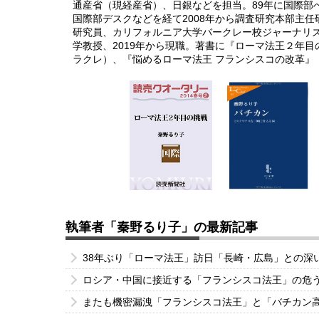
通産省（現経産省）、日銀などを担当。89年に国際部
国際部デスクなどを経て2008年から調査研究本部主
研究員、カリフォルニア大学バークレー校ジャーナリズ
学教授、2019年から現職。著書に『ローマ法王２年
ラクレ）、『悩めるローマ法王 フランシスコの改革』
執筆者「秦野るり子」の最新記事
38年ぶり「ローマ法王」訪日「長崎・広島」との深
ロシア・中国に接近する「フランシスコ法王」の危
またも機密漏洩「フランシスコ法王」と「バチカン