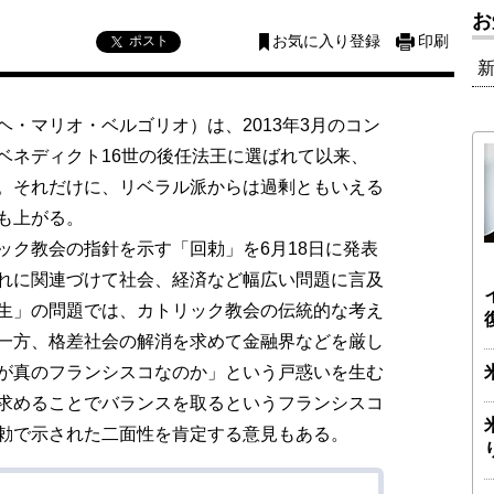
お
ポスト
お気に入り登録
印刷
・マリオ・ベルゴリオ）は、2013年3月のコン
ベネディクト16世の後任法王に選ばれて以来、
。それだけに、リベラル派からは過剰ともいえる
も上がる。
ク教会の指針を示す「回勅」を6月18日に発表
れに関連づけて社会、経済など幅広い問題に言及
生」の問題では、カトリック教会の伝統的な考え
一方、格差社会の解消を求めて金融界などを厳し
が真のフランシスコなのか」という戸惑いを生む
求めることでバランスを取るというフランシスコ
勅で示された二面性を肯定する意見もある。