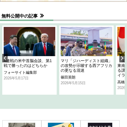
無料公開中の記事
4連戦の米中首脳会談、第1
マリ「ジハーディスト組織」
「エ
戦で勝ったのはどちらか
の攻勢が示唆する西アフリカ
東南
の更なる混迷
る課
フォーサイト編集部
イラ
篠田英朗
2026年5月17日
高橋
2026年5月15日
202