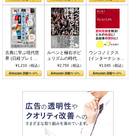
書)
古典に学ぶ現代世
ルペンと極右ポピ
ウンコノミクス
界 (日経プレミア
ュリズムの時代：
(インターナショナ
シリーズ)
〈ヤヌス〉の二つ
ル新書)
¥1,210（税込）
¥2,750（税込）
¥1,045（税込）
の顔