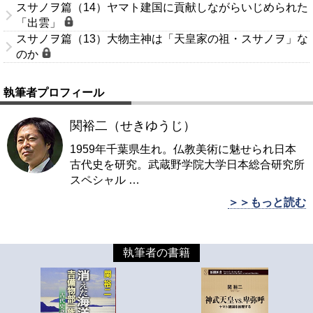
スサノヲ篇（14）ヤマト建国に貢献しながらいじめられた
「出雲」
スサノヲ篇（13）大物主神は「天皇家の祖・スサノヲ」な
のか
執筆者プロフィール
関裕二（せきゆうじ）
1959年千葉県生れ。仏教美術に魅せられ日本
古代史を研究。武蔵野学院大学日本総合研究所
スペシャル
…
＞＞もっと読む
執筆者の書籍