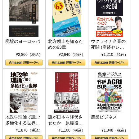
廃墟のヨーロッパ
北方領土を知るた
ウクライナ企業の
めの63章
死闘 (産経セレク
ト S 039)
¥2,860（税込）
¥2,640（税込）
¥1,210（税込）
地政学理論で読む
誰が日本を降伏さ
農業ビジネス
多極化する世界：
せたか 原爆投
トランプとBRICS
下、ソ連参戦、そ
¥1,870（税込）
¥1,100（税込）
¥1,848（税込）
の挑戦
して聖断 (PHP新