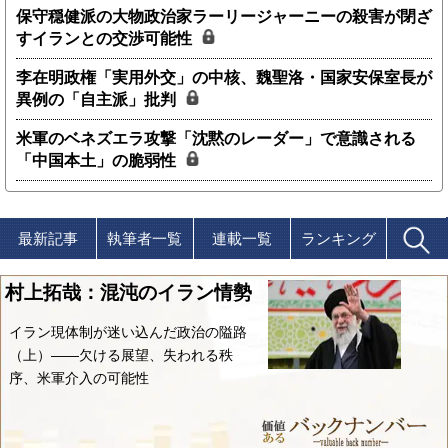
保守穏健派の大物政治家ラーリージャーニーの殺害が閉ざ
すイランとの交渉可能性
李在明政権「実用外交」の中核、魏聖洛・国家安保室長が
異例の「自主派」批判
米軍のベネズエラ攻撃「沈黙のレーダー」で意識される
「中国本土」の脆弱性
最新記事
執筆者一覧
連載一覧
ランキング
村上拓哉：混沌のイラン情勢
イラン現体制が迷い込んだ政治の隘路
（上）――欠ける展望、失われる秩
序、米軍介入の可能性