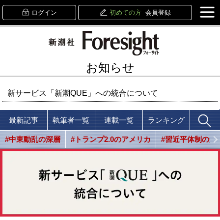
ログイン
初めての方
会員登録
お知らせ
新サービス「新潮QUE」への統合について
最新記事
執筆者一覧
連載一覧
ランキング
#中東動乱の深層
#トランプ2.0のアメリカ
#習近平体制の光