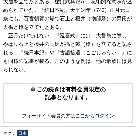
大盾を立てたとある。楯は武具だが、呪術的な意味が込
められていた。『続日本紀』天平14年（742）正月元日
条にも、百官朝賀の場で石上と榎井（物部系）の両氏が
大楯と槍を立てたとある。
正月だけではない。『延喜式』には、大嘗祭に際し、
やはり石上と榎井の両氏が楯と戟（槍）を立てると記さ
れる。『続日本紀』や『古語拾遺（こごしゅうい）』に
も同様の記事が載る。このような例は、他の豪族には見
られない。
この続きは有料会員限定の
記事となります。
フォーサイト会員の方は
ここからログイン
タグ：
日本