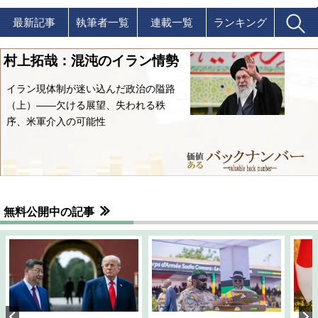
最新記事
執筆者一覧
連載一覧
ランキング
村上拓哉：混沌のイラン情勢
イラン現体制が迷い込んだ政治の隘路
（上）――欠ける展望、失われる秩
序、米軍介入の可能性
無料公開中の記事