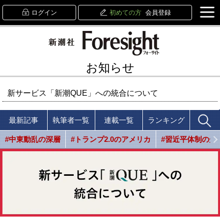
ログイン
初めての方
会員登録
お知らせ
新サービス「新潮QUE」への統合について
最新記事
執筆者一覧
連載一覧
ランキング
#中東動乱の深層
#トランプ2.0のアメリカ
#習近平体制の光