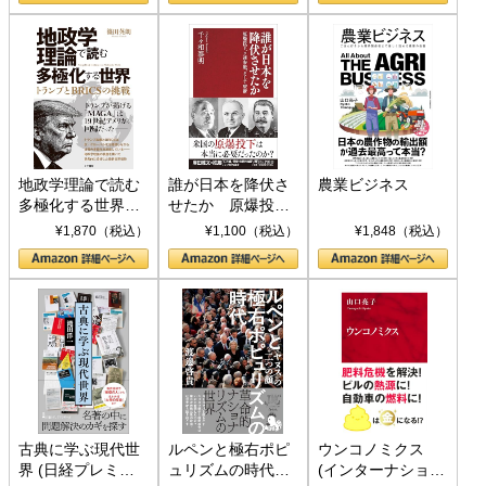
地政学理論で読む
誰が日本を降伏さ
農業ビジネス
多極化する世界：
せたか 原爆投
トランプとBRICS
下、ソ連参戦、そ
¥1,870（税込）
¥1,100（税込）
¥1,848（税込）
の挑戦
して聖断 (PHP新
書)
古典に学ぶ現代世
ルペンと極右ポピ
ウンコノミクス
界 (日経プレミア
ュリズムの時代：
(インターナショナ