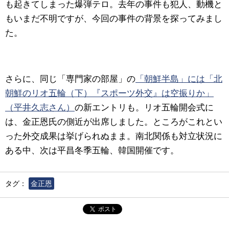
も起きてしまった爆弾テロ。去年の事件も犯人、動機と
もいまだ不明ですが、今回の事件の背景を探ってみまし
た。
さらに、同じ「専門家の部屋」の
「朝鮮半島」には「北
朝鮮のリオ五輪（下）『スポーツ外交』は空振りか」
（平井久志さん）
の新エントリも。リオ五輪開会式に
は、金正恩氏の側近が出席しました。ところがこれとい
った外交成果は挙げられぬまま。南北関係も対立状況に
ある中、次は平昌冬季五輪、韓国開催です。
タグ：
金正恩
ポスト