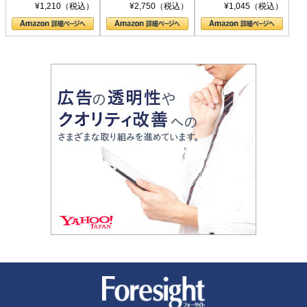
シリーズ)
〈ヤヌス〉の二つ
ル新書)
¥1,210（税込）
¥2,750（税込）
¥1,045（税込）
の顔
新潮社 Foresight