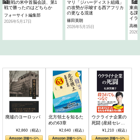
4連戦の米中首脳会談、第1
マリ「ジハーディスト組織」
「エ
戦で勝ったのはどちらか
の攻勢が示唆する西アフリカ
東南
の更なる混迷
る課
フォーサイト編集部
イラ
篠田英朗
2026年5月17日
高橋
2026年5月15日
202
廃墟のヨーロッパ
北方領土を知るた
ウクライナ企業の
めの63章
死闘 (産経セレク
ト S 039)
¥2,860（税込）
¥2,640（税込）
¥1,210（税込）