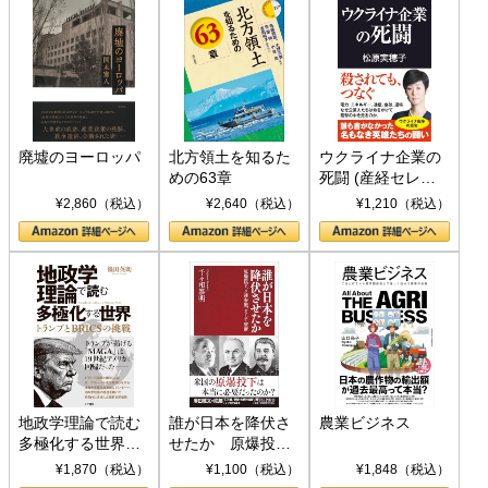
廃墟のヨーロッパ
北方領土を知るた
ウクライナ企業の
めの63章
死闘 (産経セレク
ト S 039)
¥2,860（税込）
¥2,640（税込）
¥1,210（税込）
地政学理論で読む
誰が日本を降伏さ
農業ビジネス
多極化する世界：
せたか 原爆投
トランプとBRICS
下、ソ連参戦、そ
¥1,870（税込）
¥1,100（税込）
¥1,848（税込）
の挑戦
して聖断 (PHP新