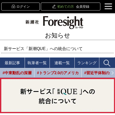
ログイン
初めての方
会員登録
お知らせ
新サービス「新潮QUE」への統合について
最新記事
執筆者一覧
連載一覧
ランキング
#中東動乱の深層
#トランプ2.0のアメリカ
#習近平体制の光