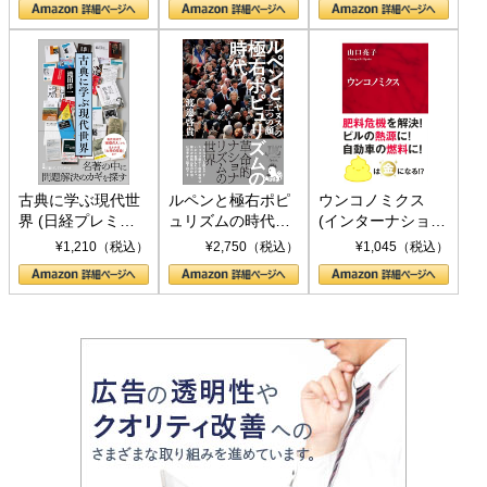
書)
古典に学ぶ現代世
ルペンと極右ポピ
ウンコノミクス
界 (日経プレミア
ュリズムの時代：
(インターナショナ
シリーズ)
〈ヤヌス〉の二つ
ル新書)
¥1,210（税込）
¥2,750（税込）
¥1,045（税込）
の顔