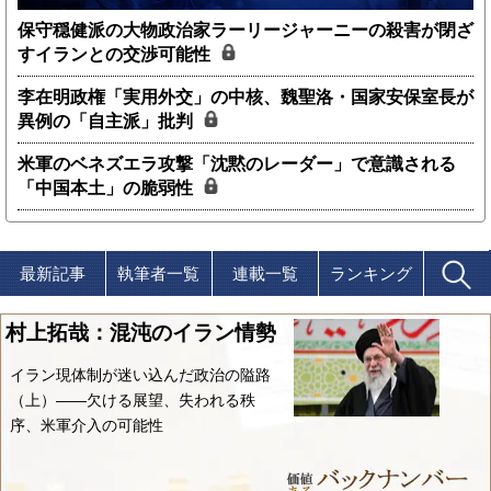
保守穏健派の大物政治家ラーリージャーニーの殺害が閉ざ
すイランとの交渉可能性
李在明政権「実用外交」の中核、魏聖洛・国家安保室長が
異例の「自主派」批判
米軍のベネズエラ攻撃「沈黙のレーダー」で意識される
「中国本土」の脆弱性
最新記事
執筆者一覧
連載一覧
ランキング
村上拓哉：混沌のイラン情勢
イラン現体制が迷い込んだ政治の隘路
（上）――欠ける展望、失われる秩
序、米軍介入の可能性