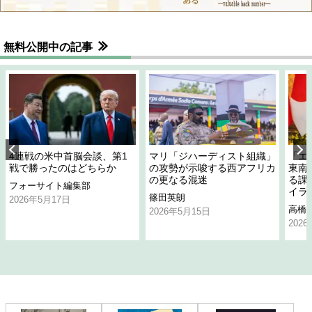
無料公開中の記事
4連戦の米中首脳会談、第1
マリ「ジハーディスト組織」
「エ
戦で勝ったのはどちらか
の攻勢が示唆する西アフリカ
東南
の更なる混迷
る課
フォーサイト編集部
イラ
篠田英朗
2026年5月17日
高橋
2026年5月15日
202