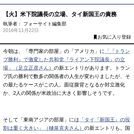
【火】米下院議長の立場、タイ新国王の責務
執筆者：
フォーサイト編集部
2016年11月22日
お気に入り登録
今朝は、「専門家の部屋」の「アメリカ」に
「『トラン
プ勝利』で激変した共和党『ライアン下院議長』の立
場」（足立正彦さん）
の新エントリがあります。
トラン
プ氏の勝利で数多の関係者の人生が変わりましたが、そ
の最たるケースがこの人。面従腹背となるか対立激化
か、2人の関係が米政治に大きく影響しそうです。
そして「東南アジアの部屋」には
「タイ『新国王』の役
割は重く大きい」（樋泉克夫さん）
の新エントリも。
国