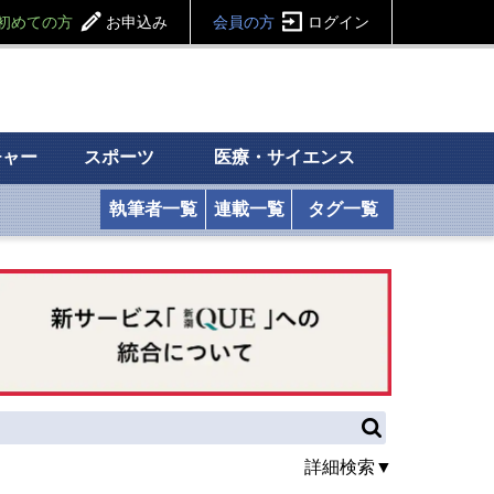
初めての方
お申込み
会員の方
ログイン
チャー
スポーツ
医療・サイエンス
執筆者一覧
連載一覧
タグ一覧
詳細検索▼