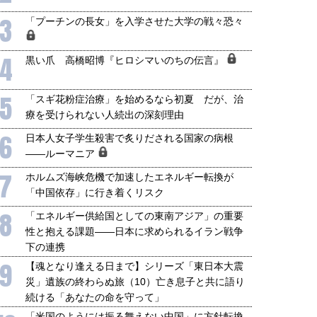
3
「プーチンの長女」を入学させた大学の戦々恐々
4
黒い爪 高橋昭博『ヒロシマいのちの伝言』
5
「スギ花粉症治療」を始めるなら初夏 だが、治
療を受けられない人続出の深刻理由
6
日本人女子学生殺害で炙りだされる国家の病根
――ルーマニア
7
ホルムズ海峡危機で加速したエネルギー転換が
「中国依存」に行き着くリスク
8
「エネルギー供給国としての東南アジア」の重要
性と抱える課題――日本に求められるイラン戦争
下の連携
国にも理解してほしい「極東
ホルムズ海峡危機で加速したエ
905年体制」における日米韓安
ネルギー転換が「中国依存」に
9
【魂となり逢える日まで】シリーズ「東日本大震
保障協力の意味
行き着くリスク
災」遺族の終わらぬ旅（10）亡き息子と共に語り
和泰明
小山堅
続ける「あなたの命を守って」
6年5月15日
2026年5月14日
「米国のようには振る舞えない中国」に方針転換