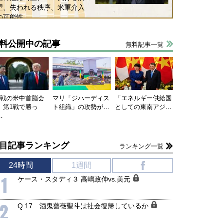
望、失われる秩序、米軍介入
の可能性
料公開中の記事
無料記事一覧
連戦の米中首脳会
マリ「ジハーディス
「エネルギー供給国
、第1戦で勝っ
ト組織」の攻勢が…
としての東南アジ…
…
目記事ランキング
ランキング一覧
24時間
1週間
f
1
ケース・スタディ３ 高嶋政伸vs.美元
2
Q.17 酒鬼薔薇聖斗は社会復帰しているか