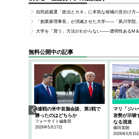
自民総裁選「政治とカネ」に本気な候補の見分け方
「創業家理事長」が消滅させた大学――「夙川学院
大学を「買う」方法がわからない――透明性あるM
無料公開中の記事
艦隊」構想
4連戦の米中首脳会談、第1戦で
マリ「ジハ
「空白」
勝ったのはどちらか
攻勢が示唆
フォーサイト編集部
のか
なる混迷
2026年5月17日
篠田英朗
2026年5月15