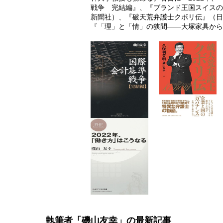
戦争 完結編』、『ブランド王国スイスの
新聞社）、『破天荒弁護士クボリ伝』（日
『「理」と「情」の狭間――大塚家具から
執筆者「磯山友幸」の最新記事