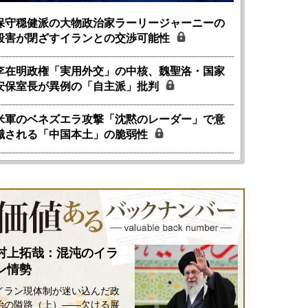
保守穏健派の大物政治家ラーリージャーニーの
殺害が閉ざすイランとの交渉可能性
李在明政権「実用外交」の中核、魏聖洛・国家
安保室長が異例の「自主派」批判
米軍のベネズエラ攻撃「沈黙のレーダー」で意
識される「中国本土」の脆弱性
村上拓哉：混沌のイラ
ン情勢
イラン現体制が迷い込んだ政
治の隘路（上）――欠ける展