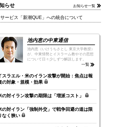
知らせ
お知らせ一覧
新サービス「新潮QUE」への統合について
池内恵の中東通信
池内恵（いけうちさとし 東京大学教授）
が、中東情勢とイスラーム教やその思想
について日々少しずつ解説します。
一覧
イスラエル・米のイラン攻撃が開始：焦点は報
復の対象・規模・効果
米の対イラン攻撃の期限は「増派コスト」
米の対イラン「強制外交」で戦争回避の道は限
りなく狭い