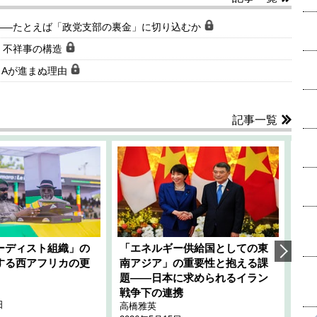
――たとえば「政党支部の裏金」に切り込むか
」不祥事の構造
＆Aが進まぬ理由
記事一覧
ーディスト組織」の
「エネルギー供給国としての東
韓
する西アフリカの更
南アジア」の重要性と抱える課
1
題――日本に求められるイラン
全
千々
戦争下の連携
日
202
高橋雅英