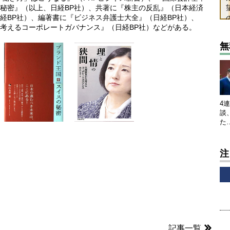
秘密』（以上、日経BP社）、共著に『株主の反乱』（日本経済
経BP社）、編著書に『ビジネス弁護士大全』（日経BP社）、
考えるコーポレートガバナンス』（日経BP社）などがある。
無
4
談
た
注
記事一覧