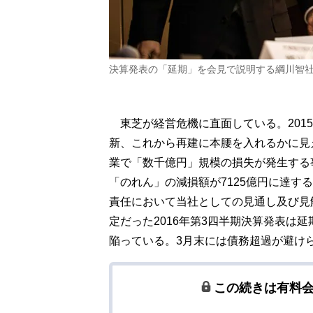
決算発表の「延期」を会見で説明する綱川智
東芝が経営危機に直面している。201
新、これから再建に本腰を入れるかに見え
業で「数千億円」規模の損失が発生する
「のれん」の減損額が7125億円に達す
責任において当社としての見通し及び見
定だった2016年第3四半期決算発表は
陥っている。3月末には債務超過が避け
この続きは有料