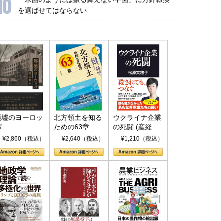
10
を選ばせてはならない
廃墟のヨーロッ
北方領土を知る
ウクライナ企業
パ
ための63章
の死闘 (産経セ
レクト S 039)
¥2,860（税込）
¥2,640（税込）
¥1,210（税込）