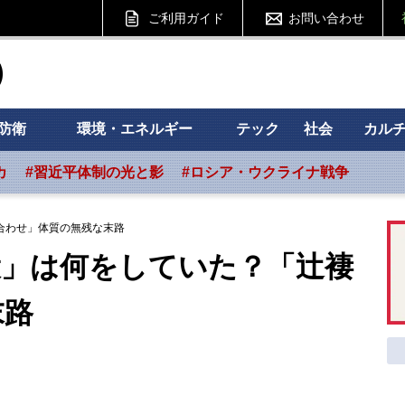
ご利用ガイド
お問い合わせ
ht フォーサイト
防衛
環境・エネルギー
テック
社会
カル
カ
#習近平体制の光と影
#ロシア・ウクライナ戦争
合わせ」体質の無残な末路
役」は何をしていた？「辻褄
末路