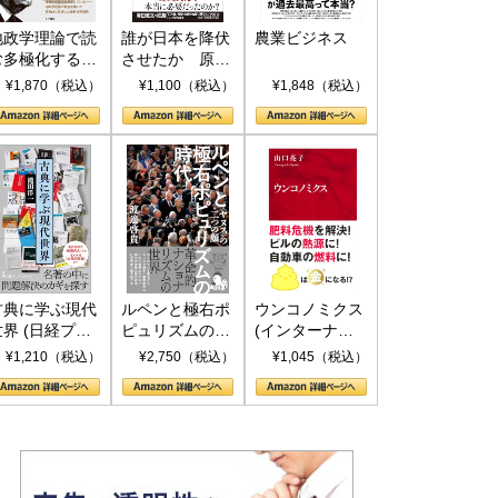
地政学理論で読
誰が日本を降伏
農業ビジネス
む多極化する世
させたか 原爆
界：トランプと
投下、ソ連参
¥1,870（税込）
¥1,100（税込）
¥1,848（税込）
RICSの挑戦
戦、そして聖断
(PHP新書)
古典に学ぶ現代
ルペンと極右ポ
ウンコノミクス
世界 (日経プレ
ピュリズムの時
(インターナシ
ミアシリーズ)
代：〈ヤヌス〉
ョナル新書)
¥1,210（税込）
¥2,750（税込）
¥1,045（税込）
の二つの顔