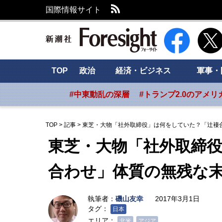
RSS
国際情報サイト
新潮社 Foresig
TOP
政治
経済・ビジネス
軍事・
#中東動乱の深層
#トランプ2.0のアメリ
TOP
>
記事
>
東芝・大物「社外取締役」は何をしていた？「辻褄
東芝・大物「社外取締
合わせ」体質の無残な
執筆者：
磯山友幸
2017年3月1日
タグ：
日本
エリア：
北米
アジア